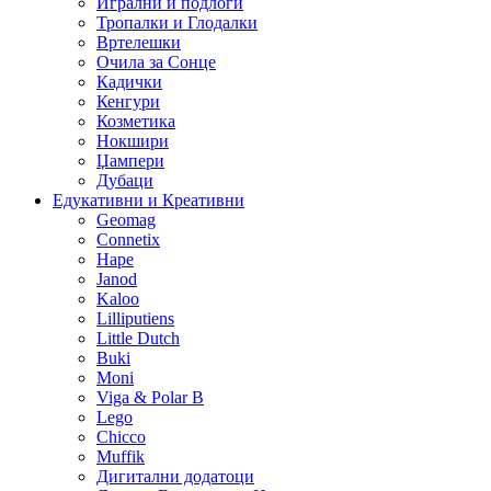
Игрални и подлоги
Тропалки и Глодалки
Вртелешки
Очила за Сонце
Кадички
Кенгури
Козметика
Нокшири
Џампери
Дубаци
Едукативни и Креативни
Geomag
Connetix
Hape
Janod
Kaloo
Lilliputiens
Little Dutch
Buki
Moni
Viga & Polar B
Lego
Chicco
Muffik
Дигитални додатоци