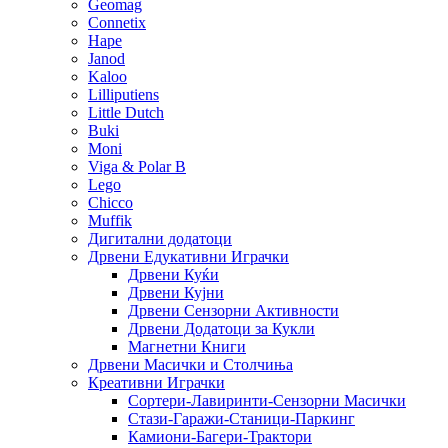
Geomag
Connetix
Hape
Janod
Kaloo
Lilliputiens
Little Dutch
Buki
Moni
Viga & Polar B
Lego
Chicco
Muffik
Дигитални додатоци
Дрвени Едукативни Играчки
Дрвени Куќи
Дрвени Кујни
Дрвени Сензорни Активности
Дрвени Додатоци за Кукли
Магнетни Книги
Дрвени Масички и Столчиња
Креативни Играчки
Сортери-Лавиринти-Сензорни Масички
Стази-Гаражи-Станици-Паркинг
Камиони-Багери-Трактори