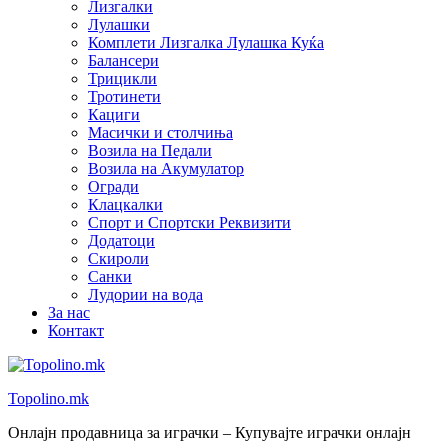
Лизгалки
Лулашки
Комплети Лизгалка Лулашка Куќа
Балансери
Трицикли
Тротинети
Кациги
Mасички и столчиња
Возила на Педали
Возила на Акумулатор
Огради
Клацкалки
Спорт и Спортски Реквизити
Додатоци
Скироли
Санки
Лудории на вода
За нас
Контакт
Topolino.mk
Онлајн продавница за играчки – Купувајте играчки онлајн