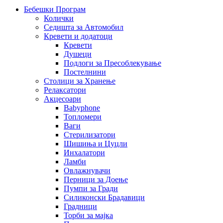
Бебешки Програм
Колички
Седишта за Автомобил
Кревети и додатоци
Кревети
Душеци
Подлоги за Пресоблекување
Постелнини
Столици за Хранење
Релаксатори
Акцесоари
Babyphone
Топломери
Ваги
Стерилизатори
Шишиња и Цуцли
Инхалатори
Ламби
Овлажнувачи
Перници за Доење
Пумпи за Гради
Силиконски Брадавици
Градници
Торби за мајка