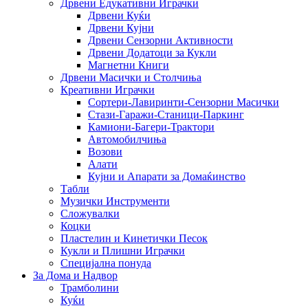
Дрвени Едукативни Играчки
Дрвени Куќи
Дрвени Кујни
Дрвени Сензорни Активности
Дрвени Додатоци за Кукли
Магнетни Книги
Дрвени Масички и Столчиња
Креативни Играчки
Сортери-Лавиринти-Сензорни Масички
Стази-Гаражи-Станици-Паркинг
Камиони-Багери-Трактори
Автомобилчиња
Возови
Алати
Кујни и Апарати за Домаќинство
Табли
Музички Инструменти
Сложувалки
Коцки
Пластелин и Кинетички Песок
Кукли и Плишни Играчки
Специјална понуда
За Дома и Надвор
Трамболини
Куќи