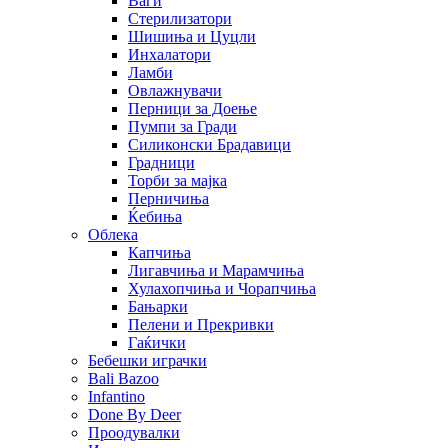
Ваги
Стерилизатори
Шишиња и Цуцли
Инхалатори
Ламби
Овлажнувачи
Перници за Доење
Пумпи за Гради
Силиконски Брадавици
Градници
Торби за мајка
Перничиња
Ќебиња
Облека
Капчиња
Лигавчиња и Марамчиња
Хулахопчиња и Чорапчиња
Бањарки
Пелени и Прекривки
Гаќички
Бебешки играчки
Bali Bazoo
Infantino
Done By Deer
Проодувалки