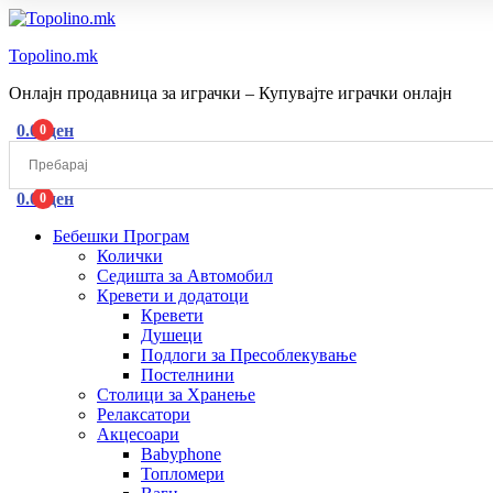
Topolino.mk
Онлајн продавница за играчки – Купувајте играчки онлајн
0.00
ден
0
Menu
0.00
ден
0
Бебешки Програм
Колички
Седишта за Автомобил
Кревети и додатоци
Кревети
Душеци
Подлоги за Пресоблекување
Постелнини
Столици за Хранење
Релаксатори
Акцесоари
Babyphone
Топломери