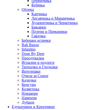
Перничиња
Ќебиња
Облека
Капчиња
Лигавчиња и Марамчиња
Хулахопчиња и Чорапчиња
Бањарки
Пелени и Прекривки
Гаќички
Бебешки играчки
Bali Bazoo
Infantino
Done By Deer
Проодувалки
Игрални и подлоги
Тропалки и Глодалки
Вртелешки
Очила за Сонце
Кадички
Кенгури
Козметика
Нокшири
Џампери
Дубаци
Едукативни и Креативни