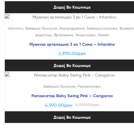
Додај Во Кошница
,
,
,
,
Infantino
Бебешки Програм
Најпродавано
Бебешки играчки
Кревети
,
,
,
додатоци
Вртелешки
Акцесоари
Ламби
Музичка вртелешка 3 во 1 Сина – Infantino
2,990.00
ден
Додај Во Кошница
На Попуст!
,
Бебешки Програм
Релаксатори
Релаксатор Baby Swing Pink – Cangaroo
4,590.00
ден
5,390.00
ден
Додај Во Кошница