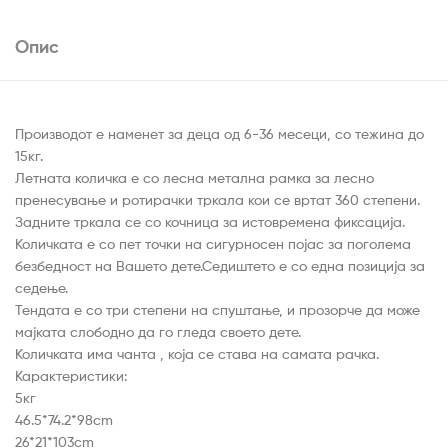
Опис
Производот е наменет за деца од 6-36 месеци, со тежина до
15кг.
Летната количка е со лесна метална рамка за лесно
пренесување и ротирачки тркала кои се вртат 360 степени.
Задните тркала се со кочница за истовремена фиксација.
Количката е со пет точки на сигурносен појас за поголема
безбедност на Вашето дете.Седиштето е со една позиција за
седење.
Тендата е со три степени на спуштање, и прозорче да може
мајката слободно да го гледа своето дете.
Количката има чанта , која се става на самата рачка.
Карактеристики:
5кг
46.5*74.2*98cm
26*21*103cm