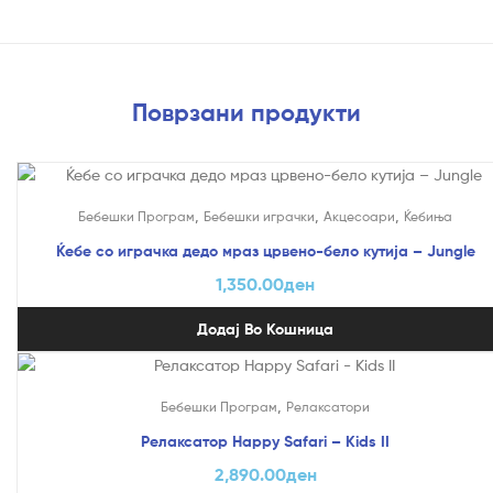
Поврзани продукти
,
,
,
Бебешки Програм
Бебешки играчки
Акцесоари
Ќебиња
Ќебе со играчка дедо мраз црвено-бело кутија – Jungle
1,350.00
ден
Додај Во Кошница
,
Бебешки Програм
Релаксатори
Релаксатор Happy Safari – Kids II
2,890.00
ден