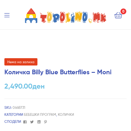
Topolino.mk
0
Topolino.mk
Нема на залиха
Количка Billy Blue Butterflies – Moni
2,490.00
ден
SKU:
066B731
КАТЕГОРИИ
БЕБЕШКИ ПРОГРАМ
,
КОЛИЧКИ
Facebook
Twitter
Linkedin
Pinterest
СПОДЕЛИ