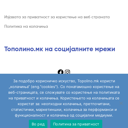
Изјавата за приватност за користење на веб страната
Политика на колачиња
Тополино.мк на социјалните мрежи
За подобро корисничко искуство, Topolino.mk користи
„колачиња“ (eng."cookies"). Со понатамошно користење на
веб-страницата, се сложувате со користење на политиката
на приватност и колачиња. Користењето на колачињата се
Copyright © 2026
Topolino.mk
. All Rights Reserved.
користат за: неопходни колачиња, претпочитани,
статистички, маркетиншки, колачиња за перформанси и
функционалност и колачиња од социјални медиуми.
Во ред
Политика за приватност