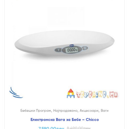
,
,
,
Бебешки Програм
Најпродавано
Акцесоари
Ваги
Електронска Вага за Бебе – Chicco
7,590.00
ден
8,490.00
ден