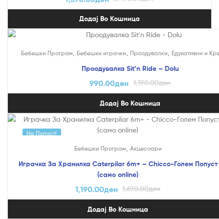
Додај Во Кошница
На Попуст!
,
,
,
Бебешки Програм
Бебешки играчки
Проодувалки
Едукативни и Кр
Проодувалка Sit’n Ride – Dolu
990.00
ден
1,190.00
ден
Додај Во Кошница
На Попуст!
,
Бебешки Програм
Акцесоари
Играчка За Хранилка Caterpilar 6m+ – Chicco-Голем Попуст
(само online)
1,190.00
ден
1,690.00
ден
Додај Во Кошница