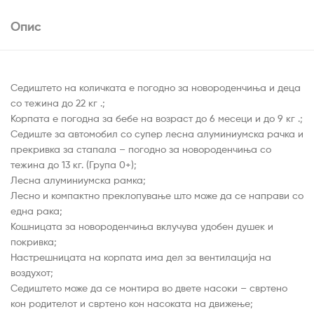
Опис
Седиштето на количката е погодно за новороденчиња и деца
со тежина до 22 кг .;
Корпата е погодна за бебе на возраст до 6 месеци и до 9 кг .;
Седиште за автомобил со супер лесна алуминиумска рачка и
прекривка за стапала – погодно за новороденчиња со
тежина до 13 кг. (Група 0+);
Лесна алуминиумска рамка;
Лесно и компактно преклопување што може да се направи со
една рака;
Кошницата за новороденчиња вклучува удобен душек и
покривка;
Настрешницата на корпата има дел за вентилација на
воздухот;
Седиштето може да се монтира во двете насоки – свртено
кон родителот и свртено кон насоката на движење;