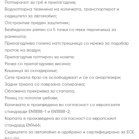
Потпирачот за грб е прилагодлив;
Водоотпорна ткаенина на количката, транспортерот и
седиштето за автомобил;
Отстранлив преден заштитник;
Безбедносен ремен со 5 точки со меки перничиња за
рамената;
Прилагодлива голема натстрешница со мрежа за подобар
проток на воздух;
Прилагодлив потпирач за нозете;
Рачка со прилагодлива висина;
Кошница за складирање;
Сите тркала брзо се ослободуваат и се со амортизери;
Задни тркала со поврзана сопирачка;
Обложена прекривка за стапала;
Ранец со потопли џебови;
Количката е произведена во согласност со европските
стандарди EN1888-1 и EN1888-2;
Корпата е произведена во согласност со европскиот
стандард EN1466;
Седиштето за автомобил е одобрено и сертифицирано за ECE
R44/04.