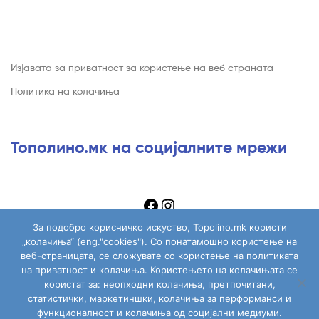
Изјавата за приватност за користење на веб страната
Политика на колачиња
Тополино.мк на социјалните мрежи
За подобро корисничко искуство, Topolino.mk користи
„колачиња“ (eng."cookies"). Со понатамошно користење на
веб-страницата, се сложувате со користење на политиката
на приватност и колачиња. Користењето на колачињата се
Copyright © 2026
Topolino.mk
. All Rights Reserved.
користат за: неопходни колачиња, претпочитани,
статистички, маркетиншки, колачиња за перформанси и
функционалност и колачиња од социјални медиуми.