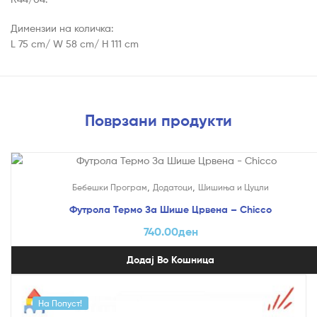
Димензии на количка:
L 75 cm/ W 58 cm/ H 111 cm
Поврзани продукти
,
,
Бебешки Програм
Додатоци
Шишиња и Цуцли
Футрола Термо За Шише Црвена – Chicco
740.00
ден
Додај Во Кошница
На Попуст!