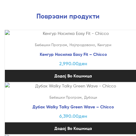
Поврзани продукти
,
,
Бебешки Програм
Најпродавано
Кенгури
Кенгур Носилка Easy Fit – Chicco
2,990.00
ден
Додај Во Кошница
,
Бебешки Програм
Дубаци
Дубак Walky Talky Green Wave – Chicco
6,390.00
ден
Додај Во Кошница