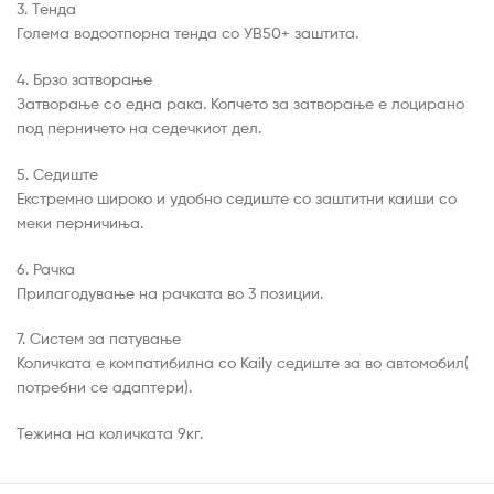
3. Тенда
Голема водоотпорна тенда со УВ50+ заштита.
4. Брзо затворање
Затворање со една рака. Копчето за затворање е лоцирано
под перничето на седечкиот дел.
5. Седиште
Екстремно широко и удобно седиште со заштитни каиши со
меки перничиња.
6. Рачка
Прилагодување на рачката во 3 позиции.
7. Систем за патување
Количката е компатибилна со Kaily седиште за во автомобил(
потребни се адаптери).
Тежина на количката 9кг.