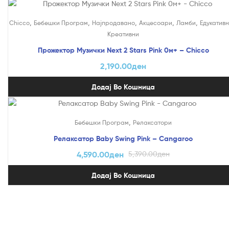
,
,
,
,
,
Chicco
Бебешки Програм
Најпродавано
Акцесоари
Ламби
Едукативн
Креативни
Прожектор Музички Next 2 Stars Pink 0м+ – Chicco
2,190.00
ден
Додај Во Кошница
На Попуст!
,
Бебешки Програм
Релаксатори
Релаксатор Baby Swing Pink – Cangaroo
4,590.00
ден
5,390.00
ден
Додај Во Кошница