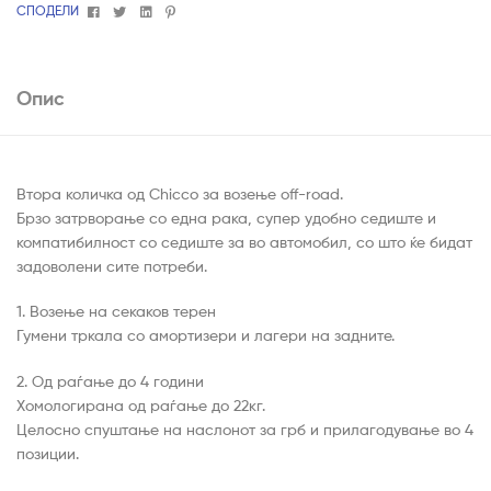
Facebook
Twitter
Linkedin
Pinterest
СПОДЕЛИ
Опис
Втора количка од Chicco за возење off-road.
Брзо затрворање со една рака, супер удобно седиште и
компатибилност со седиште за во автомобил, со што ќе бидат
задоволени сите потреби.
1. Возење на секаков терен
Гумени тркала со амортизери и лагери на задните.
2. Од раѓање до 4 години
Хомологирана од раѓање до 22кг.
Целосно спуштање на наслонот за грб и прилагодување во 4
позиции.