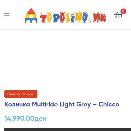
Topolino.mk
0
Topolino.mk
Нема на залиха
Количка Multiride Light Grey – Chicco
14,990.00
ден