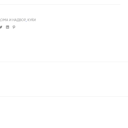
ДОМА И НАДВОР
,
КУЌИ
cebook
Twitter
Linkedin
Pinterest