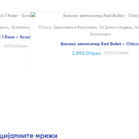
На Попуст!
,
,
,
,
,
вано
Тротинети
Scoot & Ride
Chicco
Едукативни и Креативни
За Дома и Надвор
Н
Балансери
 1 Rose – Scoot & Ride
Баланс велосипед Red Bullet – Chicc
н
7,990.00
ден
2,890.00
ден
3,590.00
ден
оцијалните мрежи