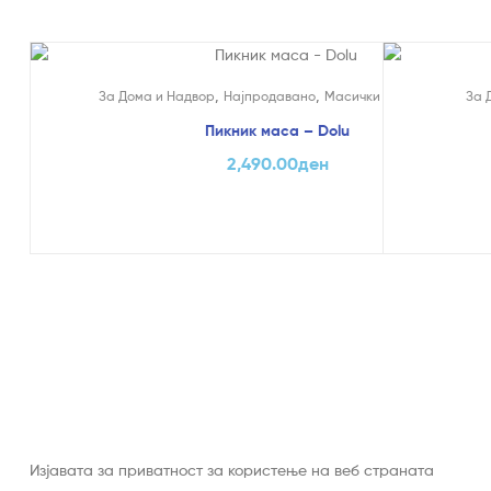
,
,
За Дома и Надвор
Најпродавано
Mасички и столчиња
За 
Пикник маса – Dolu
2,490.00
ден
Изјавата за приватност за користење на веб страната