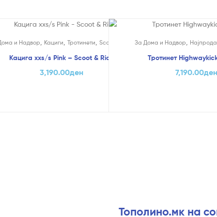
На Попуст!
,
,
,
,
Дома и Надвор
Кациги
Тротинети
Scoot & Ride
За Дома и Надвор
Најпрода
Кацига xxs/s Pink – Scoot & Ride
Тротинет Highwaykick
3,190.00
ден
7,190.00
де
Тополино.мк на с