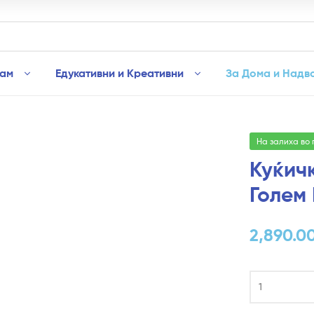
рам
Едукативни и Креативни
За Дома и Надв
На залиха во
Куќичк
Голем 
2,890.0