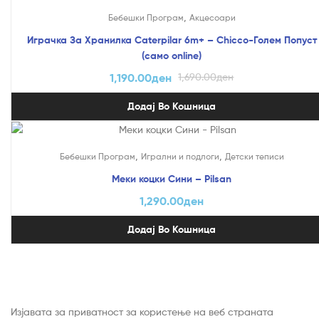
,
Бебешки Програм
Акцесоари
Играчка За Хранилка Caterpilar 6m+ – Chicco-Голем Попуст
(само online)
1,190.00
ден
1,690.00
ден
Додај Во Кошница
,
,
Бебешки Програм
Игрални и подлоги
Детски теписи
Меки коцки Сини – Pilsan
1,290.00
ден
Додај Во Кошница
Изјавата за приватност за користење на веб страната