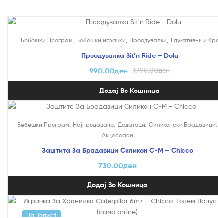
На Попуст!
,
,
,
Бебешки Програм
Бебешки играчки
Проодувалки
Едукативни и Кр
Проодувалка Sit’n Ride – Dolu
990.00
ден
1,190.00
ден
Додај Во Кошница
,
,
,
,
Бебешки Програм
Најпродавано
Додатоци
Силиконски Брадавици
Акцесоари
Заштита За Брадавици Силикон С-М – Chicco
730.00
ден
Додај Во Кошница
На Попуст!