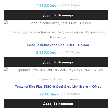
4,990.00
ден
7,460.00
ден
Додај Во Кошница
На Попуст!
,
,
,
,
Chicco
Едукативни и Креативни
За Дома и Надвор
Најпродавано
Балансери
Баланс велосипед Red Bullet – Chicco
2,890.00
ден
3,590.00
ден
Додај Во Кошница
На Попуст!
,
За Дома и Надвор
Трицикли
Трицикл Rito Plus S380-8 Cool Grey Link Brake – QPlay
5,790.00
ден
7,790.00
ден
Додај Во Кошница