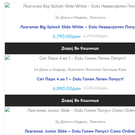
На Попуст!
,
За Дома и Надвор
Лизгалки
Лизгалка Big Splash Slide White – Dolu Неверојатен Попу
2,790.00
ден
4,290.00
ден
Додај Во Кошница
На Попуст!
,
За Дома и Надвор
Комплети Лизгалка Лулашка Куќа
Сет Парк 4 во 1 – Dolu Голем Летен Попуст!
6,890.00
ден
9,490.00
ден
Додај Во Кошница
На Попуст!
,
За Дома и Надвор
Лизгалки
Лизгалка Junior Slide – Dolu Голем Попуст Само Online