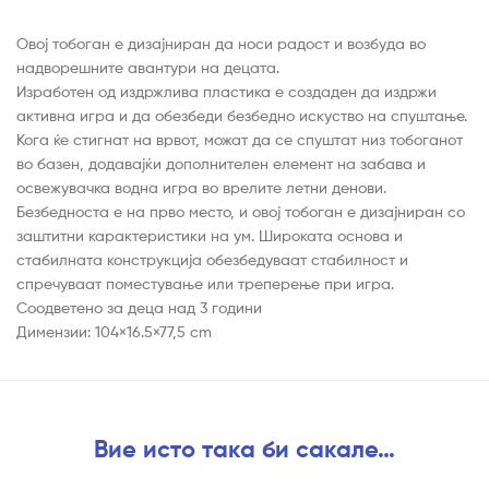
Овој тобоган е дизајниран да носи радост и возбуда во
надворешните авантури на децата.
Изработен од издржлива пластика е создаден да издржи
активна игра и да обезбеди безбедно искуство на спуштање.
Кога ќе стигнат на врвот, можат да се спуштат низ тобоганот
во базен, додавајќи дополнителен елемент на забава и
освежувачка водна игра во врелите летни денови.
Безбедноста е на прво место, и овој тобоган е дизајниран со
заштитни карактеристики на ум. Широката основа и
стабилната конструкција обезбедуваат стабилност и
спречуваат поместување или треперење при игра.
Соодветено за деца над 3 години
Димензии: 104×16.5×77,5 cm
Вие исто така би сакале…