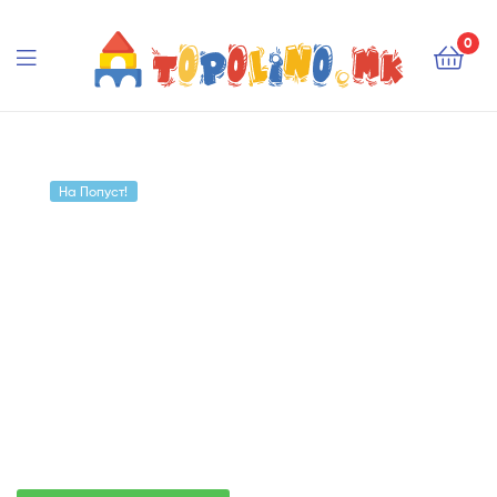
Topolino.mk
0
Topolino.mk
На Попуст!