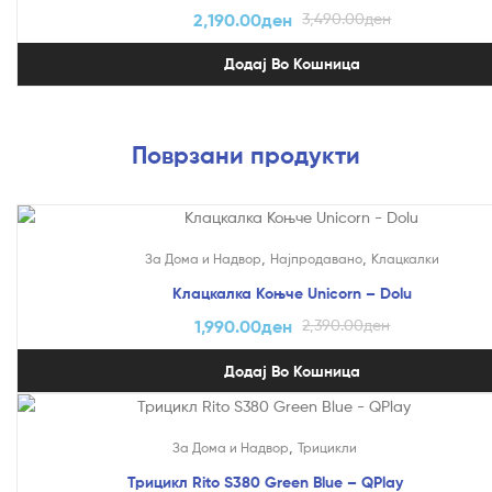
2,190.00
ден
3,490.00
ден
Додај Во Кошница
Поврзани продукти
На Попуст!
,
,
За Дома и Надвор
Најпродавано
Клацкалки
Клацкалка Коњче Unicorn – Dolu
1,990.00
ден
2,390.00
ден
Додај Во Кошница
На Попуст!
,
За Дома и Надвор
Трицикли
Трицикл Rito S380 Green Blue – QPlay