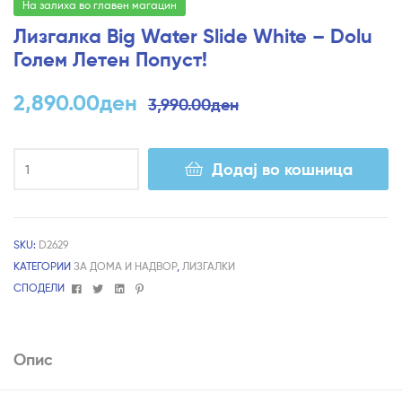
На залиха во главен магацин
Лизгалка Big Water Slide White – Dolu
Голем Летен Попуст!
2,890.00
ден
3,990.00
ден
Додај во кошница
SKU:
D2629
КАТЕГОРИИ
ЗА ДОМА И НАДВОР
,
ЛИЗГАЛКИ
Facebook
Twitter
Linkedin
Pinterest
СПОДЕЛИ
Опис