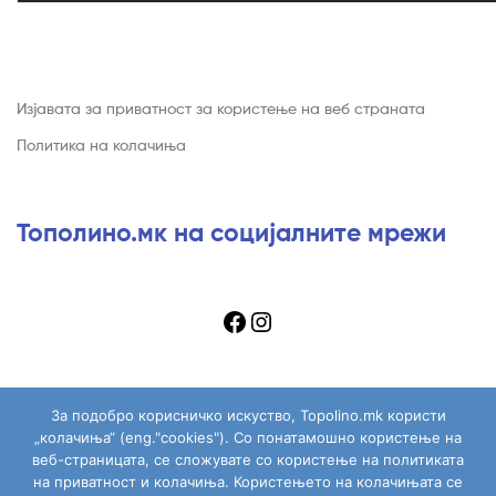
Изјавата за приватност за користење на веб страната
Политика на колачиња
Тополино.мк на социјалните мрежи
За подобро корисничко искуство, Topolino.mk користи
Copyright © 2026
Topolino.mk
. All Rights Reserved.
„колачиња“ (eng."cookies"). Со понатамошно користење на
веб-страницата, се сложувате со користење на политиката
на приватност и колачиња. Користењето на колачињата се