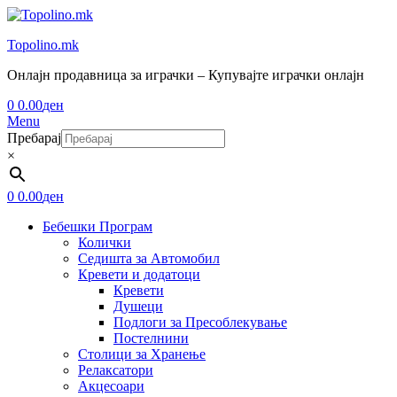
Topolino.mk
Онлајн продавница за играчки – Купувајте играчки онлајн
0
0.00
ден
Menu
Пребарај
×
0
0.00
ден
Бебешки Програм
Колички
Седишта за Автомобил
Кревети и додатоци
Кревети
Душеци
Подлоги за Пресоблекување
Постелнини
Столици за Хранење
Релаксатори
Акцесоари