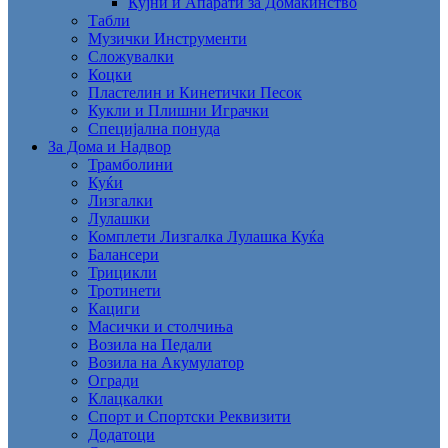
Кујни и Апарати за Домаќинство
Табли
Музички Инструменти
Сложувалки
Коцки
Пластелин и Кинетички Песок
Кукли и Плишни Играчки
Специјална понуда
За Дома и Надвор
Трамболини
Куќи
Лизгалки
Лулашки
Комплети Лизгалка Лулашка Куќа
Балансери
Трицикли
Тротинети
Кациги
Mасички и столчиња
Возила на Педали
Возила на Акумулатор
Огради
Клацкалки
Спорт и Спортски Реквизити
Додатоци