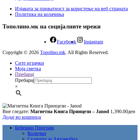
Изјавата за приватност за користење на веб страната
Политика на колачиња
Тополино.мк на социјалните мрежи
Facebook
Instagram
Copyright © 2026
Topolino.mk
. All Rights Reserved.
Сите играчки
Моја сметка
Пребарај
Пребарај
×
Вие гледате:
Магнетна Книга Принцези – Janod
1,390.00
ден
Додај во кошница
Бебешки Програм
Колички
Седишта за Автомобил