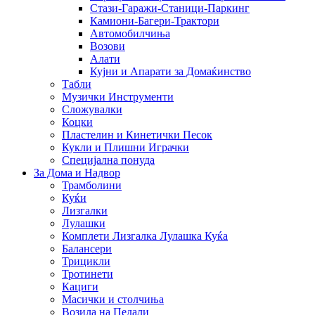
Стази-Гаражи-Станици-Паркинг
Камиони-Багери-Трактори
Автомобилчиња
Возови
Алати
Кујни и Апарати за Домаќинство
Табли
Музички Инструменти
Сложувалки
Коцки
Пластелин и Кинетички Песок
Кукли и Плишни Играчки
Специјална понуда
За Дома и Надвор
Трамболини
Куќи
Лизгалки
Лулашки
Комплети Лизгалка Лулашка Куќа
Балансери
Трицикли
Тротинети
Кациги
Mасички и столчиња
Возила на Педали