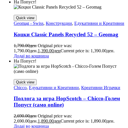
На Попуст!
Quick view
Geomag - Swiss
,
Конструкции
,
Едукативни и Креативни
Коцки Classic Panels Recycled 52 – Geomag
1,790.00
ден
Original price was:
1,790.00ден.
1,390.00
ден
Current price is: 1,390.00ден.
Додај во кошница
На Попуст!
Quick view
Chicco
,
Едукативни и Креативни
,
Креативни Играчки
Подлога за игра HopScotch – Chicco-Голем
Попуст (само online)
2,690.00
ден
Original price was:
2,690.00ден.
1,890.00
ден
Current price is: 1,890.00ден.
Додај во кошница