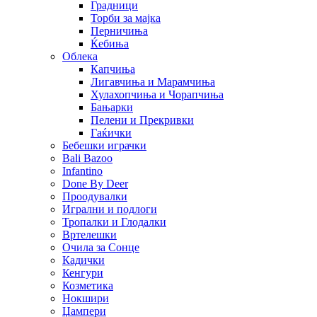
Градници
Торби за мајка
Перничиња
Ќебиња
Облека
Капчиња
Лигавчиња и Марамчиња
Хулахопчиња и Чорапчиња
Бањарки
Пелени и Прекривки
Гаќички
Бебешки играчки
Bali Bazoo
Infantino
Done By Deer
Проодувалки
Игрални и подлоги
Тропалки и Глодалки
Вртелешки
Очила за Сонце
Кадички
Кенгури
Козметика
Нокшири
Џампери