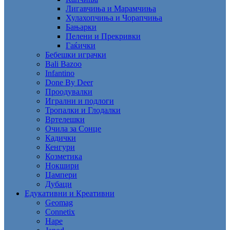
Лигавчиња и Марамчиња
Хулахопчиња и Чорапчиња
Бањарки
Пелени и Прекривки
Гаќички
Бебешки играчки
Bali Bazoo
Infantino
Done By Deer
Проодувалки
Игрални и подлоги
Тропалки и Глодалки
Вртелешки
Очила за Сонце
Кадички
Кенгури
Козметика
Нокшири
Џампери
Дубаци
Едукативни и Креативни
Geomag
Connetix
Hape