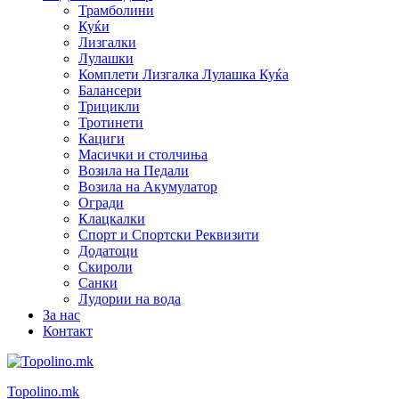
Трамболини
Куќи
Лизгалки
Лулашки
Комплети Лизгалка Лулашка Куќа
Балансери
Трицикли
Тротинети
Кациги
Mасички и столчиња
Возила на Педали
Возила на Акумулатор
Огради
Клацкалки
Спорт и Спортски Реквизити
Додатоци
Скироли
Санки
Лудории на вода
За нас
Контакт
Topolino.mk