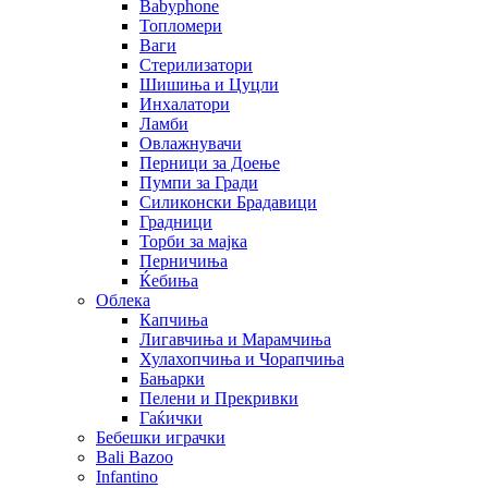
Babyphone
Топломери
Ваги
Стерилизатори
Шишиња и Цуцли
Инхалатори
Ламби
Овлажнувачи
Перници за Доење
Пумпи за Гради
Силиконски Брадавици
Градници
Торби за мајка
Перничиња
Ќебиња
Облека
Капчиња
Лигавчиња и Марамчиња
Хулахопчиња и Чорапчиња
Бањарки
Пелени и Прекривки
Гаќички
Бебешки играчки
Bali Bazoo
Infantino