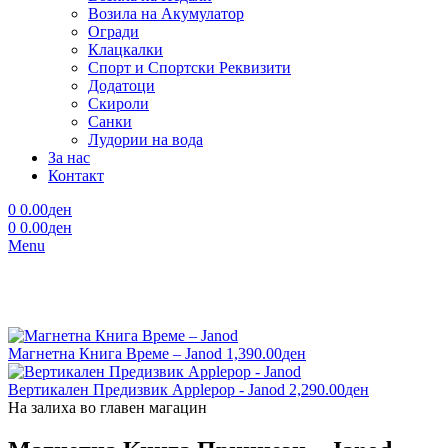
Возила на Акумулатор
Огради
Клацкалки
Спорт и Спортски Реквизити
Додатоци
Скироли
Санки
Лудории на вода
За нас
Контакт
0
0.00
ден
0
0.00
ден
Menu
Магнетна Книга Време – Janod
1,390.00
ден
Вертикален Предизвик Applepop - Janod
2,290.00
ден
На залиха во главен магацин