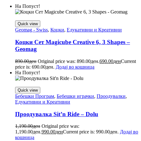
На Попуст!
Quick view
Geomag - Swiss
,
Коцки
,
Едукативни и Креативни
Коцки Сет Magicube Creative 6, 3 Shapes –
Geomag
890.00
ден
Original price was: 890.00ден.
690.00
ден
Current
price is: 690.00ден.
Додај во кошница
На Попуст!
Quick view
Бебешки Програм
,
Бебешки играчки
,
Проодувалки
,
Едукативни и Креативни
Проодувалка Sit’n Ride – Dolu
1,190.00
ден
Original price was:
1,190.00ден.
990.00
ден
Current price is: 990.00ден.
Додај во
кошница