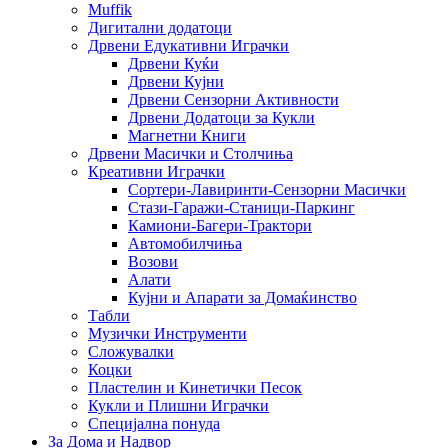
Muffik
Дигитални додатоци
Дрвени Едукативни Играчки
Дрвени Куќи
Дрвени Кујни
Дрвени Сензорни Активности
Дрвени Додатоци за Кукли
Магнетни Книги
Дрвени Масички и Столчиња
Креативни Играчки
Сортери-Лавиринти-Сензорни Масички
Стази-Гаражи-Станици-Паркинг
Камиони-Багери-Трактори
Автомобилчиња
Возови
Алати
Кујни и Апарати за Домаќинство
Табли
Музички Инструменти
Сложувалки
Коцки
Пластелин и Кинетички Песок
Кукли и Плишни Играчки
Специјална понуда
За Дома и Надвор