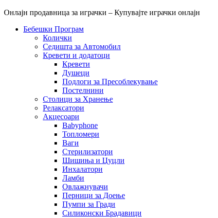
Онлајн продавница за играчки – Купувајте играчки онлајн
Бебешки Програм
Колички
Седишта за Автомобил
Кревети и додатоци
Кревети
Душеци
Подлоги за Пресоблекување
Постелнини
Столици за Хранење
Релаксатори
Акцесоари
Babyphone
Топломери
Ваги
Стерилизатори
Шишиња и Цуцли
Инхалатори
Ламби
Овлажнувачи
Перници за Доење
Пумпи за Гради
Силиконски Брадавици