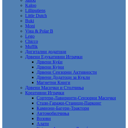
Janod
Kaloo
Lilliputiens
Little Dutch
Buki
Moni
Viga & Polar B
Lego
Chicco
Muffik
Дигитални додатоци
Дрвени Едукативни Играчки
Дрвени Куќи
Дрвени Кујни
Дрвени Сензорни Активности
Дрвени Додатоци за Кукли
Магнетни Книги
Дрвени Масички и Столчиња
Креативни Играчки
Сортери-Лавиринти-Сензорни Масички
Стази-Гаражи-Станици-Паркинг
Камиони-Багери-Трактори
Автомобилчиња
Возови
Алати