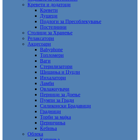
Кревети и додатоци
Кревети
Душеци
Подлоги за Пресоблекување
Постелнини
Столици за Хранење
Релаксатори
Акцесоари
Babyphone
Топломери
Ваги
Стерилизатори
Шишиња и Цуцли
Инхалатори
Ламби
Овлажнувачи
Перници за Доење
Пумпи за Гради
Силиконски Брадавици
Градници
Торби за мајка
Перничиња
Ќебиња
Облека
Капчиња