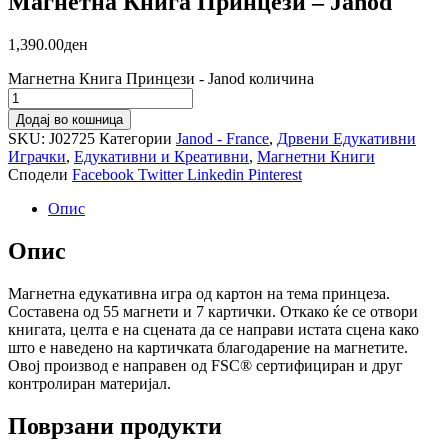
Магнетна Книга Принцези – Janod
1,390.00
ден
Магнетна Книга Принцези - Janod количина
Додај во кошница
SKU:
J02725
Категории
Janod - France
,
Дрвени Едукативни
Играчки
,
Едукативни и Креативни
,
Магнетни Книги
Сподели
Facebook
Twitter
Linkedin
Pinterest
Опис
Опис
Магнетна едукативна игра од картон на тема принцеза.
Составена од 55 магнети и 7 картички. Откако ќе се отвори
книгата, целта е на сцената да се направи истата сцена како
што е наведено на картичката благодарение на магнетите.
Овој производ е направен од FSC® сертифициран и друг
контролиран материјал.
Поврзани продукти