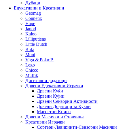
Дубаци
Едукативни и Креативни
Geomag
Connetix
Hape
Janod
Kaloo
Lilliputiens
Little Dutch
Buki
Moni
Viga & Polar B
Lego
Chicco
Muffik
Дигитални додатоци
Дрвени Едукативни Играчки
Дрвени Куќи
Дрвени Кујни
Дрвени Сензорни Активности
Дрвени Додатоци за Кукли
Магнетни Книги
Дрвени Масички и Столчиња
Креативни Играчки
Сортери-Лавиринти-Сензорни Масички