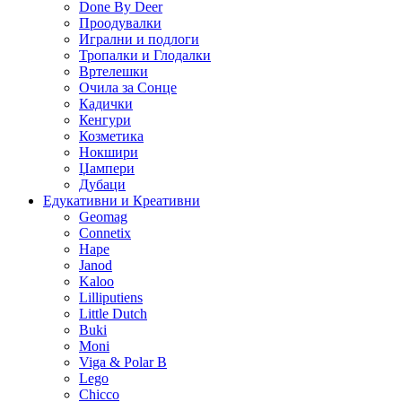
Done By Deer
Проодувалки
Игрални и подлоги
Тропалки и Глодалки
Вртелешки
Очила за Сонце
Кадички
Кенгури
Козметика
Нокшири
Џампери
Дубаци
Едукативни и Креативни
Geomag
Connetix
Hape
Janod
Kaloo
Lilliputiens
Little Dutch
Buki
Moni
Viga & Polar B
Lego
Chicco