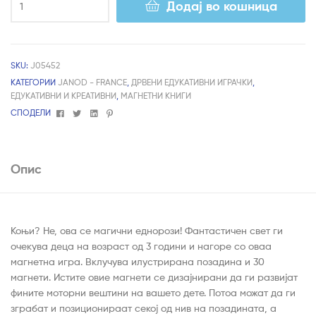
Додај во кошница
SKU:
J05452
КАТЕГОРИИ
JANOD - FRANCE
,
ДРВЕНИ ЕДУКАТИВНИ ИГРАЧКИ
,
ЕДУКАТИВНИ И КРЕАТИВНИ
,
МАГНЕТНИ КНИГИ
Facebook
Twitter
Linkedin
Pinterest
СПОДЕЛИ
Опис
Коњи? Не, ова се магични еднорози! Фантастичен свет ги
очекува деца на возраст од 3 години и нагоре со оваа
магнетна игра. Вклучува илустрирана позадина и 30
магнети. Истите овие магнети се дизајнирани да ги развијат
фините моторни вештини на вашето дете. Потоа можат да ги
зграбат и позиционираат секој од нив на позадината, а