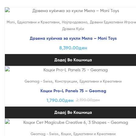
,
,
,
Moni
Едукативни и Креативни
Најпродавано
Дрвени Едукативни Играч
Дрвени Куќи
Дрвена куќичка за кукли Мила – Moni Toys
8,390.00
ден
Додај Во Кошница
На Попуст!
,
,
Geomag - Swiss
Конструкции
Едукативни и Креативни
Коцки Pro-L Panels 75 – Geomag
1,790.00
ден
2,190.00
ден
Додај Во Кошница
На Попуст!
,
,
Geomag - Swiss
Коцки
Едукативни и Креативни