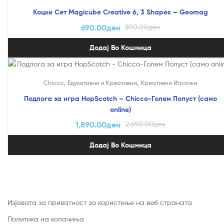
Коцки Сет Magicube Creative 6, 3 Shapes – Geomag
690.00
ден
890.00
ден
Додај Во Кошница
На Попуст!
,
,
Chicco
Едукативни и Креативни
Креативни Играчки
Подлога за игра HopScotch – Chicco-Голем Попуст (само
online)
1,890.00
ден
2,690.00
ден
Додај Во Кошница
Изјавата за приватност за користење на веб страната
Политика на колачиња