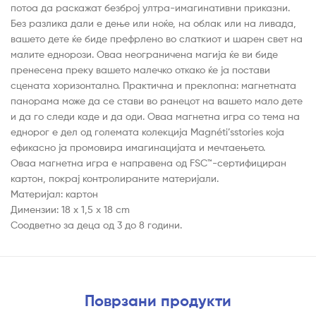
потоа да раскажат безброј ултра-имагинативни приказни.
Без разлика дали е дење или ноќе, на облак или на ливада,
вашето дете ќе биде префрлено во слаткиот и шарен свет на
малите еднорози. Оваа неограничена магија ќе ви биде
пренесена преку вашето малечко откако ќе ја постави
сцената хоризонтално. Практична и преклопна: магнетната
панорама може да се стави во ранецот на вашето мало дете
и да го следи каде и да оди. Оваа магнетна игра со тема на
еднорог е дел од големата колекција Magnéti’sstories која
ефикасно ја промовира имагинацијата и мечтаењето.
Оваа магнетна игра е направена од FSC™-сертифициран
картон, покрај контролираните материјали.
Материјал: картон
Димензии: 18 x 1,5 x 18 cm
Соодветно за деца од 3 до 8 години.
Поврзани продукти