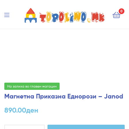
Topolino.mk
0
Topolino.mk
На залиха во главен магацин
Магнетна Приказна Еднорози – Janod
890.00
ден