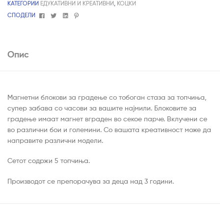
КАТЕГОРИИ
ЕДУКАТИВНИ И КРЕАТИВНИ
,
КОЦКИ
Facebook
Twitter
Linkedin
Pinterest
СПОДЕЛИ
Опис
Магнетни блокови за градење со тобоган стаза за топчиња,
супер забава со часови за вашите најмили. Блоковите за
градење имаат магнет вграден во секое парче. Вклучени се
во различни бои и големини. Со вашата креативност може да
направите различни модели.
Сетот содржи 5 топчиња.
Производот се препорачува за деца над 3 години.