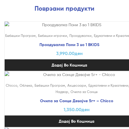
Поврзани продукти
,
,
,
Бебешки Програм
Бебешки играчки
Проодувалки
Едукативни и Креати
Проодувалка Пони 3 во 1 BKIDS
3,990.00
ден
Додај Во Кошница
,
,
,
,
Chicco
Облека
Бебешки Програм
Акцесоари
Едукативни и Креативни
,
Надвор
Очила за Сонце
Очила за Сонце Девојче 5г+ – Chicco
1,350.00
ден
Додај Во Кошница