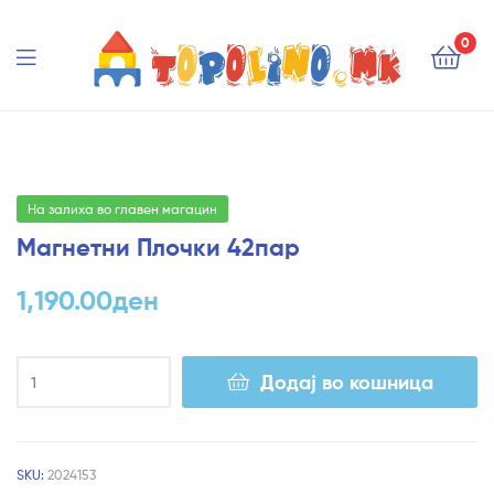
Topolino.mk
0
Topolino.mk
На залиха во главен магацин
Магнетни Плочки 42пар
1,190.00
ден
Додај во кошница
SKU:
2024153