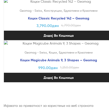
На Попуст!
,
,
Geomag - Swiss
Конструкции
Едукативни и Креативни
Коцки Classic Recycled 142 – Geomag
3,790.00
ден
4,790.00
ден
Додај Во Кошница
На Попуст!
,
,
Geomag - Swiss
Коцки
Едукативни и Креативни
Коцки Magicube Animals 9, 3 Shapes – Geomag
990.00
ден
1,250.00
ден
Додај Во Кошница
Изјавата за приватност за користење на веб страната