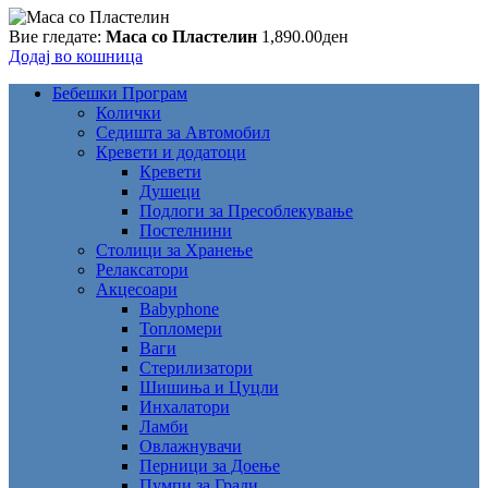
Вие гледате:
Маса со Пластелин
1,890.00
ден
Додај во кошница
Бебешки Програм
Колички
Седишта за Автомобил
Кревети и додатоци
Кревети
Душеци
Подлоги за Пресоблекување
Постелнини
Столици за Хранење
Релаксатори
Акцесоари
Babyphone
Топломери
Ваги
Стерилизатори
Шишиња и Цуцли
Инхалатори
Ламби
Овлажнувачи
Перници за Доење
Пумпи за Гради