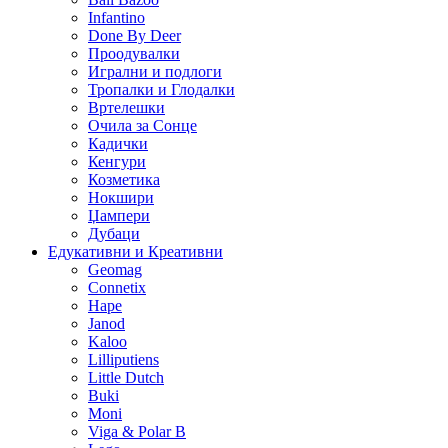
Infantino
Done By Deer
Проодувалки
Игрални и подлоги
Тропалки и Глодалки
Вртелешки
Очила за Сонце
Кадички
Кенгури
Козметика
Нокшири
Џампери
Дубаци
Едукативни и Креативни
Geomag
Connetix
Hape
Janod
Kaloo
Lilliputiens
Little Dutch
Buki
Moni
Viga & Polar B