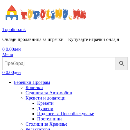
Topolino.mk
Онлајн продавница за играчки – Купувајте играчки онлајн
0
0.00
ден
Menu
0
0.00
ден
Бебешки Програм
Колички
Седишта за Автомобил
Кревети и додатоци
Кревети
Душеци
Подлоги за Пресоблекување
Постелнини
Столици за Хранење
Релаксатори