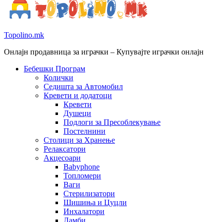
Topolino.mk
Онлајн продавница за играчки – Купувајте играчки онлајн
Бебешки Програм
Колички
Седишта за Автомобил
Кревети и додатоци
Кревети
Душеци
Подлоги за Пресоблекување
Постелнини
Столици за Хранење
Релаксатори
Акцесоари
Babyphone
Топломери
Ваги
Стерилизатори
Шишиња и Цуцли
Инхалатори
Ламби