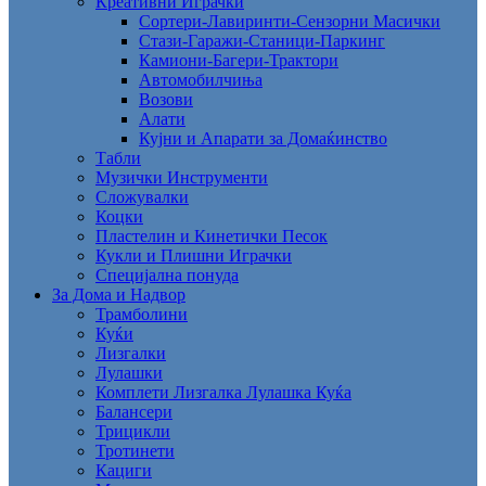
Креативни Играчки
Сортери-Лавиринти-Сензорни Масички
Стази-Гаражи-Станици-Паркинг
Камиони-Багери-Трактори
Автомобилчиња
Возови
Алати
Кујни и Апарати за Домаќинство
Табли
Музички Инструменти
Сложувалки
Коцки
Пластелин и Кинетички Песок
Кукли и Плишни Играчки
Специјална понуда
За Дома и Надвор
Трамболини
Куќи
Лизгалки
Лулашки
Комплети Лизгалка Лулашка Куќа
Балансери
Трицикли
Тротинети
Кациги