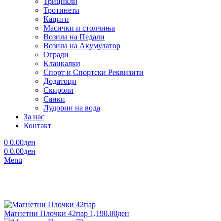
Трицикли
Тротинети
Кациги
Mасички и столчиња
Возила на Педали
Возила на Акумулатор
Огради
Клацкалки
Спорт и Спортски Реквизити
Додатоци
Скироли
Санки
Лудории на вода
За нас
Контакт
0
0.00
ден
0
0.00
ден
Menu
Магнетни Плочки 42пар
1,190.00
ден