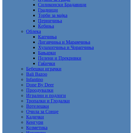
Силиконски Брадавици
Градници
Торби за мајка
Перничиња
Ќебиња
Облека
Капчиња
Лигавчиња и Марамчиња
Хулахопчиња и Чорапчиња
Бањарки
Пелени и Прекривки
Гаќички
Бебешки играчки
Bali Bazoo
Infantino
Done By Deer
Проодувалки
Игрални и подлоги
Тропалки и Глодалки
Вртелешки
Очила за Сонце
Кадички
Кенгури
Козметика
Нокшири