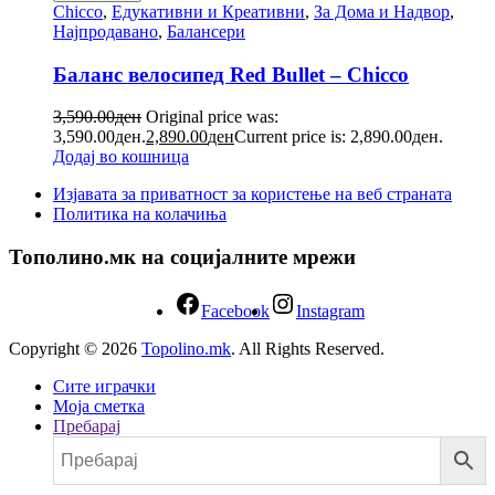
Chicco
,
Едукативни и Креативни
,
За Дома и Надвор
,
Најпродавано
,
Балансери
Баланс велосипед Red Bullet – Chicco
3,590.00
ден
Original price was:
3,590.00ден.
2,890.00
ден
Current price is: 2,890.00ден.
Додај во кошница
Изјавата за приватност за користење на веб страната
Политика на колачиња
Тополино.мк на социјалните мрежи
Facebook
Instagram
Copyright © 2026
Topolino.mk
. All Rights Reserved.
Сите играчки
Моја сметка
Пребарај