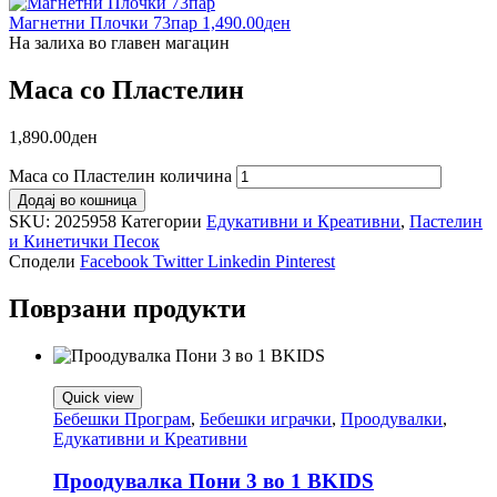
Магнетни Плочки 73пар
1,490.00
ден
На залиха во главен магацин
Маса со Пластелин
1,890.00
ден
Маса со Пластелин количина
Додај во кошница
SKU:
2025958
Категории
Едукативни и Креативни
,
Пастелин
и Кинетички Песок
Сподели
Facebook
Twitter
Linkedin
Pinterest
Поврзани продукти
Quick view
Бебешки Програм
,
Бебешки играчки
,
Проодувалки
,
Едукативни и Креативни
Проодувалка Пони 3 во 1 BKIDS