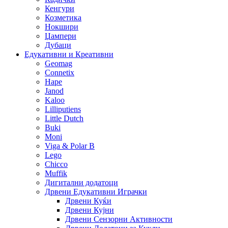
Кенгури
Козметика
Нокшири
Џампери
Дубаци
Едукативни и Креативни
Geomag
Connetix
Hape
Janod
Kaloo
Lilliputiens
Little Dutch
Buki
Moni
Viga & Polar B
Lego
Chicco
Muffik
Дигитални додатоци
Дрвени Едукативни Играчки
Дрвени Куќи
Дрвени Кујни
Дрвени Сензорни Активности