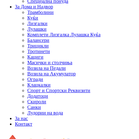
Специјална понуда
За Дома и Надвор
Трамболини
Куќи
Лизгалки
Лулашки
Комплети Лизгалка Лулашка Куќа
Балансери
Трицикли
Тротинети
Кациги
Mасички и столчиња
Возила на Педали
Возила на Акумулатор
Огради
Клацкалки
Спорт и Спортски Реквизити
Додатоци
Скироли
Санки
Лудории на вода
За нас
Контакт