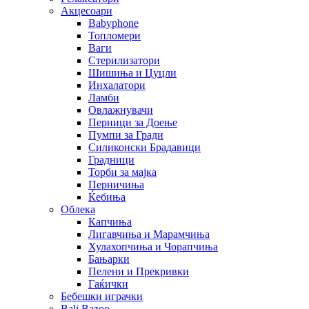
Акцесоари
Babyphone
Топломери
Ваги
Стерилизатори
Шишиња и Цуцли
Инхалатори
Ламби
Овлажнувачи
Перници за Доење
Пумпи за Гради
Силиконски Брадавици
Градници
Торби за мајка
Перничиња
Ќебиња
Облека
Капчиња
Лигавчиња и Марамчиња
Хулахопчиња и Чорапчиња
Бањарки
Пелени и Прекривки
Гаќички
Бебешки играчки
Bali Bazoo