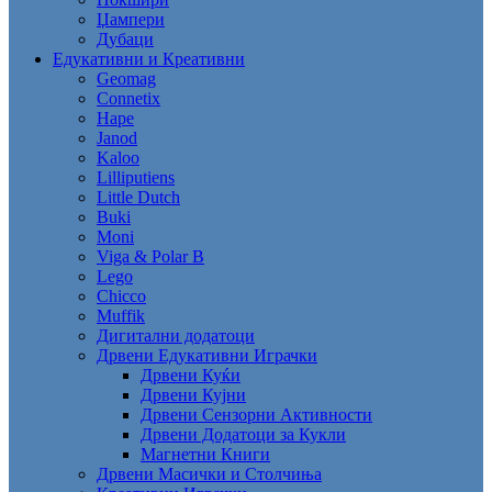
Џампери
Дубаци
Едукативни и Креативни
Geomag
Connetix
Hape
Janod
Kaloo
Lilliputiens
Little Dutch
Buki
Moni
Viga & Polar B
Lego
Chicco
Muffik
Дигитални додатоци
Дрвени Едукативни Играчки
Дрвени Куќи
Дрвени Кујни
Дрвени Сензорни Активности
Дрвени Додатоци за Кукли
Магнетни Книги
Дрвени Масички и Столчиња