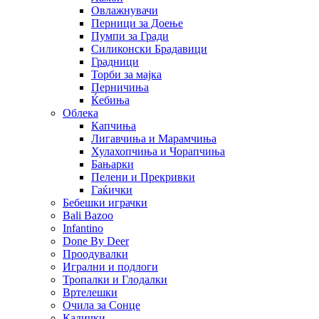
Овлажнувачи
Перници за Доење
Пумпи за Гради
Силиконски Брадавици
Градници
Торби за мајка
Перничиња
Ќебиња
Облека
Капчиња
Лигавчиња и Марамчиња
Хулахопчиња и Чорапчиња
Бањарки
Пелени и Прекривки
Гаќички
Бебешки играчки
Bali Bazoo
Infantino
Done By Deer
Проодувалки
Игрални и подлоги
Тропалки и Глодалки
Вртелешки
Очила за Сонце
Кадички