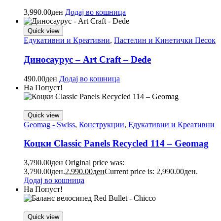
3,990.00
ден
Додај во кошница
Quick view
Едукативни и Креативни
,
Пастелин и Кинетички Песок
Диносаурус – Art Craft – Dede
490.00
ден
Додај во кошница
На Попуст!
Quick view
Geomag - Swiss
,
Конструкции
,
Едукативни и Креативни
Коцки Classic Panels Recycled 114 – Geomag
3,790.00
ден
Original price was:
3,790.00ден.
2,990.00
ден
Current price is: 2,990.00ден.
Додај во кошница
На Попуст!
Quick view