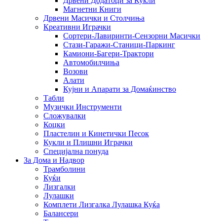
Дрвени Додатоци за Кукли
Магнетни Книги
Дрвени Масички и Столчиња
Креативни Играчки
Сортери-Лавиринти-Сензорни Масички
Стази-Гаражи-Станици-Паркинг
Камиони-Багери-Трактори
Автомобилчиња
Возови
Алати
Кујни и Апарати за Домаќинство
Табли
Музички Инструменти
Сложувалки
Коцки
Пластелин и Кинетички Песок
Кукли и Плишни Играчки
Специјална понуда
За Дома и Надвор
Трамболини
Куќи
Лизгалки
Лулашки
Комплети Лизгалка Лулашка Куќа
Балансери