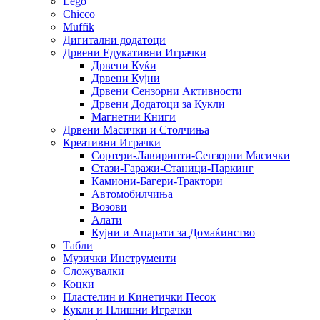
Lego
Chicco
Muffik
Дигитални додатоци
Дрвени Едукативни Играчки
Дрвени Куќи
Дрвени Кујни
Дрвени Сензорни Активности
Дрвени Додатоци за Кукли
Магнетни Книги
Дрвени Масички и Столчиња
Креативни Играчки
Сортери-Лавиринти-Сензорни Масички
Стази-Гаражи-Станици-Паркинг
Камиони-Багери-Трактори
Автомобилчиња
Возови
Алати
Кујни и Апарати за Домаќинство
Табли
Музички Инструменти
Сложувалки
Коцки
Пластелин и Кинетички Песок
Кукли и Плишни Играчки