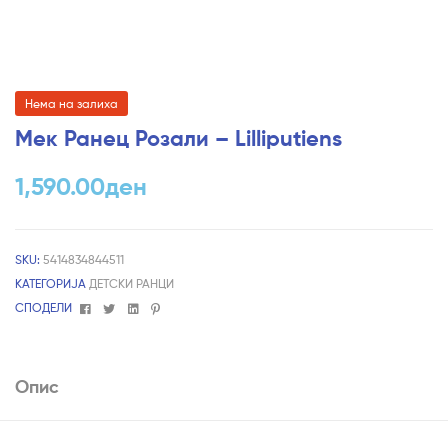
Нема на залиха
Мек Ранец Розали – Lilliputiens
1,590.00
ден
SKU:
5414834844511
КАТЕГОРИЈА
ДЕТСКИ РАНЦИ
Facebook
Twitter
Linkedin
Pinterest
СПОДЕЛИ
Опис