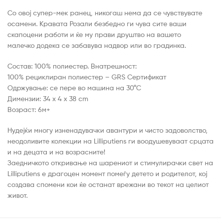
Со овој супер-мек ранец, никогаш нема да се чувствувате
осамени. Кравата Розали безбедно ги чува сите ваши
скапоцени работи и ќе му прави друштво на вашето
малечко додека се забавува надвор или во градинка.
Состав: 100% полиестер. Внатрешност:
100% рециклиран полиестер – GRS Сертификат
Одржување: се пере во машина на 30°C
Димензии: 34 x 4 x 38 cm
Возраст: 6м+
Нудејќи многу изненадувачки авантури и чисто задоволство,
неодоливите колекции на Lilliputiens ги воодушевуваат срцата
и на децата и на возрасните!
Заедничкото откривање на шарениот и стимулирачки свет на
Lilliputiens е драгоцен момент помеѓу детето и родителот, кој
создава спомени кои ќе останат врежани во текот на целиот
живот.