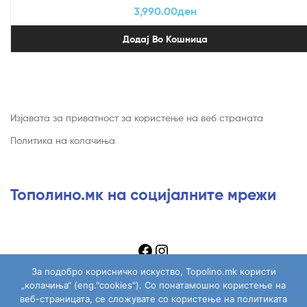
3,990.00
ден
Додај Во Кошница
Изјавата за приватност за користење на веб страната
Политика на колачиња
Тополино.мк на социјалните мрежи
За подобро корисничко искуство, Topolino.mk користи
„колачиња“ (eng."cookies"). Со понатамошно користење на
веб-страницата, се сложувате со користење на политиката