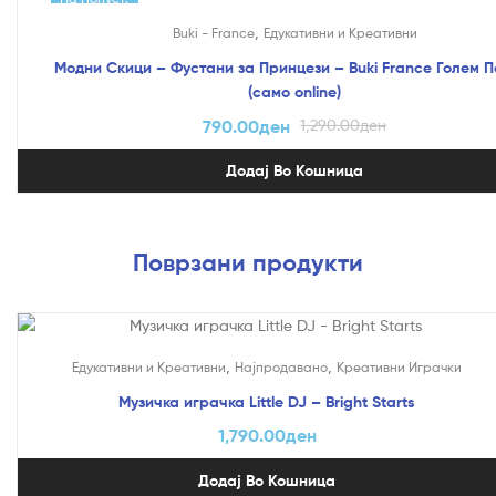
,
Buki - France
Едукативни и Креативни
Модни Скици – Фустани за Принцези – Buki France Голем П
(само online)
790.00
ден
1,290.00
ден
Додај Во Кошница
Поврзани продукти
,
,
Едукативни и Креативни
Најпродавано
Креативни Играчки
Музичка играчка Little DJ – Bright Starts
1,790.00
ден
Додај Во Кошница