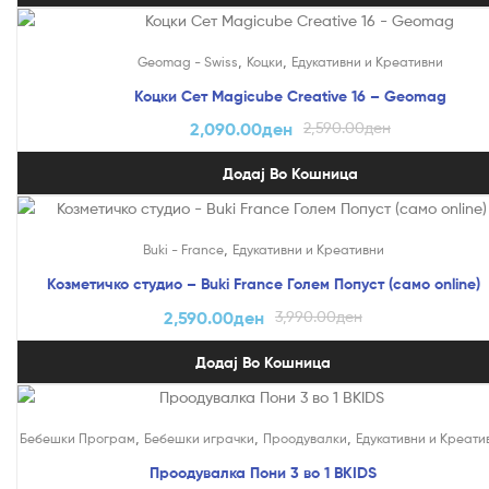
На Попуст!
,
,
Geomag - Swiss
Коцки
Едукативни и Креативни
Коцки Сет Magicube Creative 16 – Geomag
2,090.00
ден
2,590.00
ден
Додај Во Кошница
На Попуст!
,
Buki - France
Едукативни и Креативни
Козметичко студио – Buki France Голем Попуст (само online)
2,590.00
ден
3,990.00
ден
Додај Во Кошница
,
,
,
Бебешки Програм
Бебешки играчки
Проодувалки
Едукативни и Креати
Проодувалка Пони 3 во 1 BKIDS