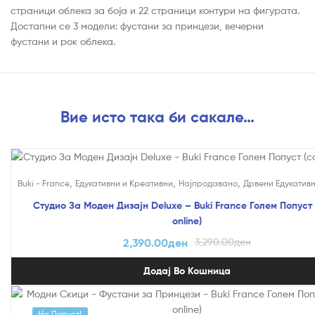
страници облека за боја и 22 страници контури на фигурата.
Достапни се 3 модели: фустани за принцези, вечерни
фустани и рок облека.
Вие исто така би сакале…
На Попуст!
,
,
,
Buki - France
Едукативни и Креативни
Најпродавано
Дрвени Едукатив
Студио За Моден Дизајн Deluxe – Buki France Голем Попуст
online)
2,390.00
ден
3,290.00
ден
Додај Во Кошница
На Попуст!