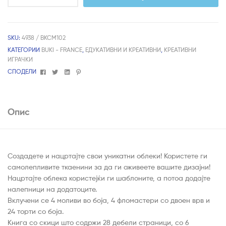
SKU:
4938 / BKCM102
КАТЕГОРИИ
BUKI - FRANCE
,
ЕДУКАТИВНИ И КРЕАТИВНИ
,
КРЕАТИВНИ
ИГРАЧКИ
Facebook
Twitter
Linkedin
Pinterest
СПОДЕЛИ
Опис
Создадете и нацртајте свои уникатни облеки! Користете ги
самолепливите ткаенини за да ги оживеете вашите дизајни!
Нацртајте облека користејќи ги шаблоните, а потоа додајте
налепници на додатоците.
Вклучени се 4 моливи во боја, 4 фломастери со двоен врв и
24 торти со боја.
Книга со скици што содржи 28 дебели страници, со 6