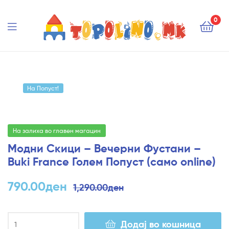
Topolino.mk
0
Topolino.mk
На Попуст!
На залиха во главен магацин
Модни Скици – Вечерни Фустани –
Buki France Голем Попуст (само online)
790.00
ден
1,290.00
ден
Додај во кошница