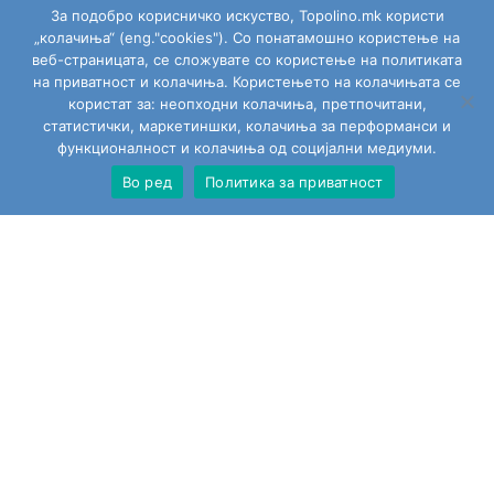
За подобро корисничко искуство, Topolino.mk користи
7,590.00
ден
8,490.00
ден
„колачиња“ (eng."cookies"). Со понатамошно користење на
веб-страницата, се сложувате со користење на политиката
Додај Во Кошница
на приватност и колачиња. Користењето на колачињата се
користат за: неопходни колачиња, претпочитани,
статистички, маркетиншки, колачиња за перформанси и
функционалност и колачиња од социјални медиуми.
Во ред
Политика за приватност
Сите играчки
Моја сметка
Пребарај
Изјавата за приватност за користење на веб страната
Политика на колачиња
Тополино.мк на социјалните мрежи