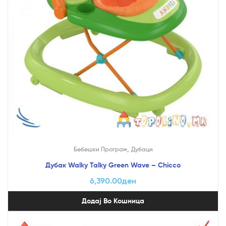
,
Бебешки Програм
Дубаци
Дубак Walky Talky Green Wave – Chicco
6,390.00
ден
Додај Во Кошница