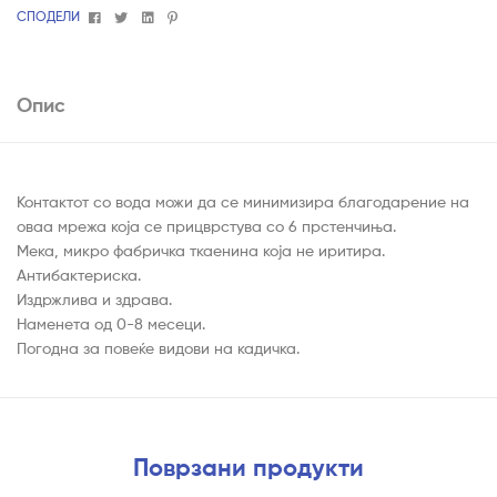
Facebook
Twitter
Linkedin
Pinterest
СПОДЕЛИ
Опис
Контактот со вода можи да се минимизира благодарение на
оваа мрежа која се прицврстува со 6 прстенчиња.
Мека, микро фабричка ткаенина која не иритира.
Антибактериска.
Издржлива и здрава.
Наменета од 0-8 месеци.
Погодна за повеќе видови на кадичка.
Поврзани продукти