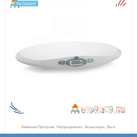
На Попуст!
,
,
,
Бебешки Програм
Најпродавано
Акцесоари
Ваги
Електронска Вага за Бебе – Chicco