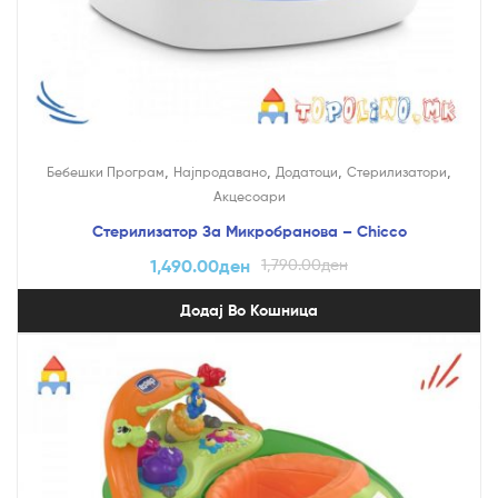
,
,
,
,
Бебешки Програм
Најпродавано
Додатоци
Стерилизатори
Акцесоари
Стерилизатор За Микробранова – Chicco
1,490.00
ден
1,790.00
ден
Додај Во Кошница