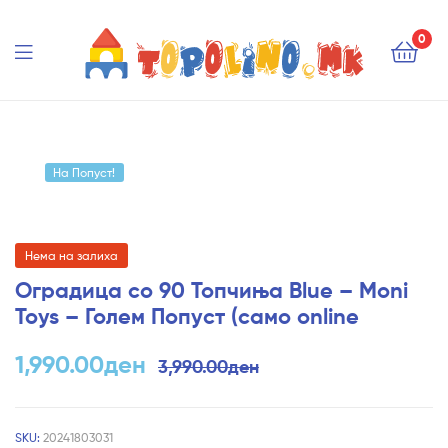
Topolino.mk
0
Topolino.mk
На Попуст!
Нема на залиха
Оградица со 90 Топчиња Blue – Moni
Toys – Голем Попуст (само online
1,990.00
ден
3,990.00
ден
SKU:
20241803031