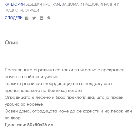
КАТЕГОРИИ
БЕБЕШКИ ПРОГРАМ
,
ЗА ДОМА И НАДВОР
,
ИГРАЛНИ И
ПОДЛОГИ
,
ОГРАДИ
Facebook
Twitter
Linkedin
Pinterest
СПОДЕЛИ
Опис
Преклопната оградица со топки за играње е прекрасен
начин за забава и учење.
Топките развиваат координација и го поддржуваат
препознавањето на боите кај детето.
Оградицата е лесено и брзо преклоплива, што ја прави
удобна за носење.
Освен дома, оградицата може да се користи и на песок или
во двор.
Димензии:
80x80x26 см