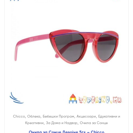
,
,
,
,
Chicco
Облека
Бебешки Програм
Акцесоари
Едукативни и
,
,
Креативни
За Дома и Надвор
Очила за Сонце
Очила за Сонце Девојче 5г+ – Chicco