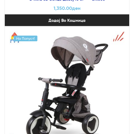
1,350.00
ден
Додај Во Кошница
На Попуст!