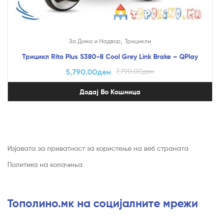
,
За Дома и Надвор
Трицикли
Трицикл Rito Plus S380-8 Cool Grey Link Brake – QPlay
5,790.00
ден
7,790.00
ден
Додај Во Кошница
Изјавата за приватност за користење на веб страната
Политика на колачиња
Тополино.мк на социјалните мрежи