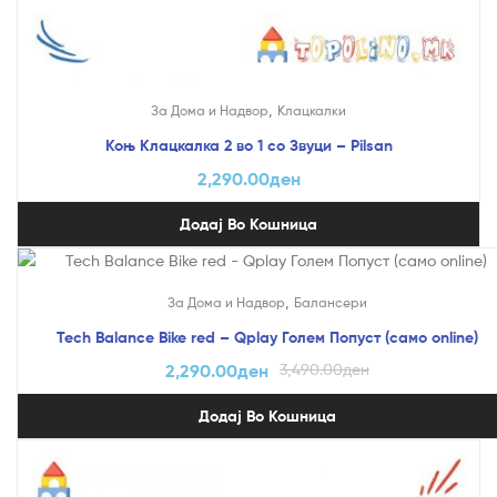
,
За Дома и Надвор
Клацкалки
Коњ Клацкалка 2 во 1 со Звуци – Pilsan
2,290.00
ден
Додај Во Кошница
На Попуст!
,
За Дома и Надвор
Балансери
Tech Balance Bike red – Qplay Голем Попуст (само online)
2,290.00
ден
3,490.00
ден
Додај Во Кошница