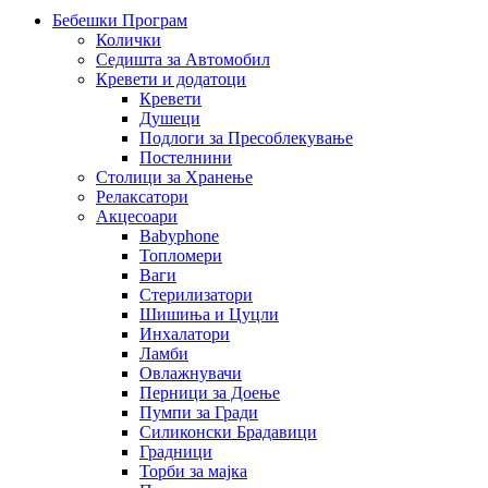
Бебешки Програм
Колички
Седишта за Автомобил
Кревети и додатоци
Кревети
Душеци
Подлоги за Пресоблекување
Постелнини
Столици за Хранење
Релаксатори
Акцесоари
Babyphone
Топломери
Ваги
Стерилизатори
Шишиња и Цуцли
Инхалатори
Ламби
Овлажнувачи
Перници за Доење
Пумпи за Гради
Силиконски Брадавици
Градници
Торби за мајка