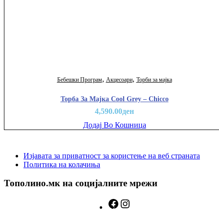
,
,
Бебешки Програм
Акцесоари
Торби за мајка
Торба За Мајка Cool Grey – Chicco
4,590.00
ден
Додај Во Кошница
Изјавата за приватност за користење на веб страната
Политика на колачиња
Тополино.мк на социјалните мрежи
Facebook
Instagram