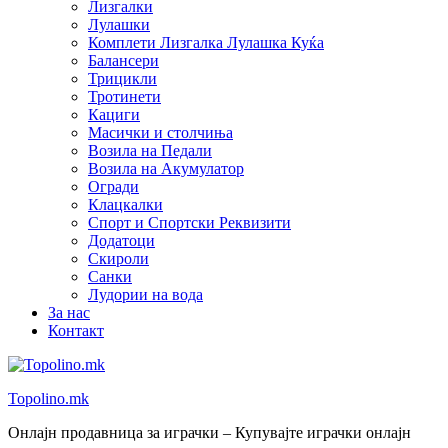
Лизгалки
Лулашки
Комплети Лизгалка Лулашка Куќа
Балансери
Трицикли
Тротинети
Кациги
Mасички и столчиња
Возила на Педали
Возила на Акумулатор
Огради
Клацкалки
Спорт и Спортски Реквизити
Додатоци
Скироли
Санки
Лудории на вода
За нас
Контакт
Topolino.mk
Онлајн продавница за играчки – Купувајте играчки онлајн