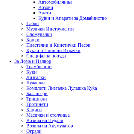
Автомобилчиња
Возови
Алати
Кујни и Апарати за Домаќинство
Табли
Музички Инструменти
Сложувалки
Коцки
Пластелин и Кинетички Песок
Кукли и Плишни Играчки
Специјална понуда
За Дома и Надвор
Трамболини
Куќи
Лизгалки
Лулашки
Комплети Лизгалка Лулашка Куќа
Балансери
Трицикли
Тротинети
Кациги
Mасички и столчиња
Возила на Педали
Возила на Акумулатор
Огради