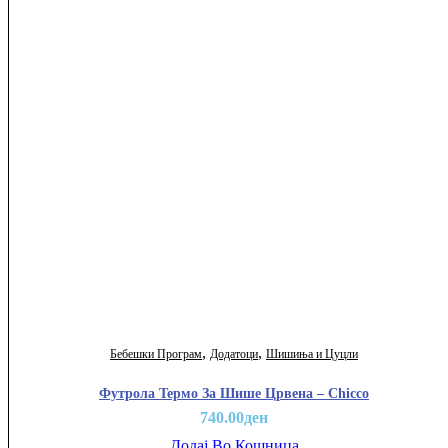
,
,
Бебешки Програм
Додатоци
Шишиња и Цуцли
Футрола Термо За Шише Црвена – Chicco
740.00
ден
Додај Во Кошница