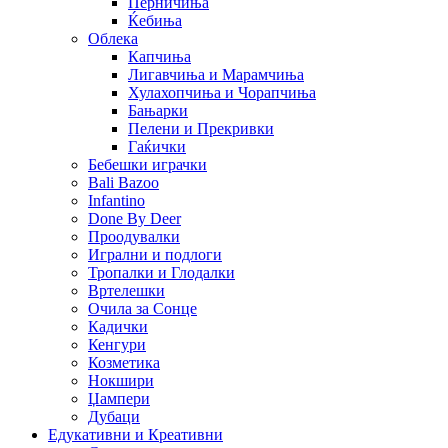
Перничиња
Ќебиња
Облека
Капчиња
Лигавчиња и Марамчиња
Хулахопчиња и Чорапчиња
Бањарки
Пелени и Прекривки
Гаќички
Бебешки играчки
Bali Bazoo
Infantino
Done By Deer
Проодувалки
Игрални и подлоги
Тропалки и Глодалки
Вртелешки
Очила за Сонце
Кадички
Кенгури
Козметика
Нокшири
Џампери
Дубаци
Едукативни и Креативни