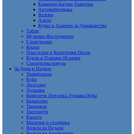
Камиони-Багери-Трактори
Автомобилчиња
Возови
Алати
Кујни и Апарати за Домаќинство
Табли
Музички Инструменти
Сложувалки
Коцки
Пластелин и Кинетички Песок
Кукли и Плишни Играчки
Специјална понуда
За Дома и Надвор
Трамболини
Куќи
Лизгалки
Лулашки
Комплети Лизгалка Лулашка Куќа
Балансери
Трицикли
Тротинети
Кациги
Mасички и столчиња
Возила на Педали
Возила на Акумулатор