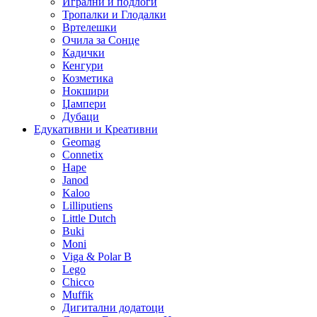
Игрални и подлоги
Тропалки и Глодалки
Вртелешки
Очила за Сонце
Кадички
Кенгури
Козметика
Нокшири
Џампери
Дубаци
Едукативни и Креативни
Geomag
Connetix
Hape
Janod
Kaloo
Lilliputiens
Little Dutch
Buki
Moni
Viga & Polar B
Lego
Chicco
Muffik
Дигитални додатоци