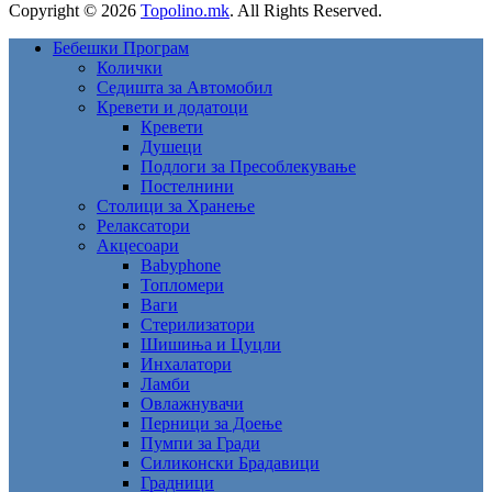
Copyright © 2026
Topolino.mk
. All Rights Reserved.
Бебешки Програм
Колички
Седишта за Автомобил
Кревети и додатоци
Кревети
Душеци
Подлоги за Пресоблекување
Постелнини
Столици за Хранење
Релаксатори
Акцесоари
Babyphone
Топломери
Ваги
Стерилизатори
Шишиња и Цуцли
Инхалатори
Ламби
Овлажнувачи
Перници за Доење
Пумпи за Гради
Силиконски Брадавици
Градници