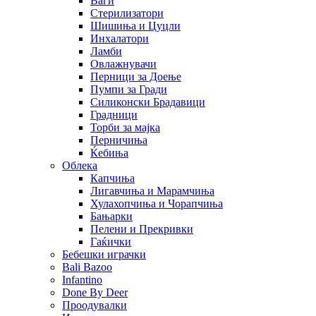
Ваги
Стерилизатори
Шишиња и Цуцли
Инхалатори
Ламби
Овлажнувачи
Перници за Доење
Пумпи за Гради
Силиконски Брадавици
Градници
Торби за мајка
Перничиња
Ќебиња
Облека
Капчиња
Лигавчиња и Марамчиња
Хулахопчиња и Чорапчиња
Бањарки
Пелени и Прекривки
Гаќички
Бебешки играчки
Bali Bazoo
Infantino
Done By Deer
Проодувалки