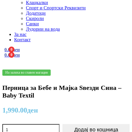
Клацкалки
Спорт и Спортски Реквизити
Додатоци
Скироли
Санки
Лудории на вода
За нас
Контакт
0.00
ден
0
0.00
ден
0
Menu
На залиха во главен магацин
Перница за Бебе и Мајка Ѕвезди Сина –
Baby Textil
1,990.00
ден
Перница
Додај во кошница
за