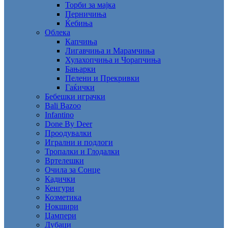
Торби за мајка
Перничиња
Ќебиња
Облека
Капчиња
Лигавчиња и Марамчиња
Хулахопчиња и Чорапчиња
Бањарки
Пелени и Прекривки
Гаќички
Бебешки играчки
Bali Bazoo
Infantino
Done By Deer
Проодувалки
Игрални и подлоги
Тропалки и Глодалки
Вртелешки
Очила за Сонце
Кадички
Кенгури
Козметика
Нокшири
Џампери
Дубаци