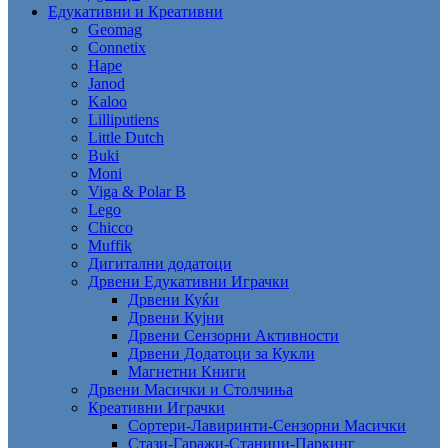
Едукативни и Креативни
Geomag
Connetix
Hape
Janod
Kaloo
Lilliputiens
Little Dutch
Buki
Moni
Viga & Polar B
Lego
Chicco
Muffik
Дигитални додатоци
Дрвени Едукативни Играчки
Дрвени Куќи
Дрвени Кујни
Дрвени Сензорни Активности
Дрвени Додатоци за Кукли
Магнетни Книги
Дрвени Масички и Столчиња
Креативни Играчки
Сортери-Лавиринти-Сензорни Масички
Стази-Гаражи-Станици-Паркинг