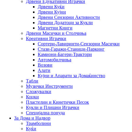
Дрвени Едукативни Играчки
Дрвени Куќи
Дрвени Кујни
Дрвени Сензорни Активности
Дрвени Додатоци за Кукли
Магнетни Книги
Дрвени Масички и Столчиња
Креативни Играчки
Сортери-Лавиринти-Сензорни Масички
Стази-Гаражи-Станици-Паркинг
Камиони-Багери-Трактори
Автомобилчиња
Возови
Алати
Кујни и Апарати за Домаќинство
Табли
Музички Инструменти
Сложувалки
Коцки
Пластелин и Кинетички Песок
Кукли и Плишни Играчки
Специјална понуда
За Дома и Надвор
Трамболини
Куќи