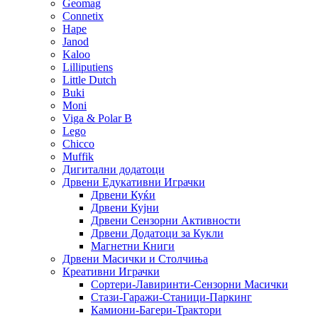
Geomag
Connetix
Hape
Janod
Kaloo
Lilliputiens
Little Dutch
Buki
Moni
Viga & Polar B
Lego
Chicco
Muffik
Дигитални додатоци
Дрвени Едукативни Играчки
Дрвени Куќи
Дрвени Кујни
Дрвени Сензорни Активности
Дрвени Додатоци за Кукли
Магнетни Книги
Дрвени Масички и Столчиња
Креативни Играчки
Сортери-Лавиринти-Сензорни Масички
Стази-Гаражи-Станици-Паркинг
Камиони-Багери-Трактори