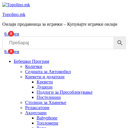
Topolino.mk
Онлајн продавница за играчки – Купувајте играчки онлајн
0.00
ден
0
Menu
0.00
ден
0
Бебешки Програм
Колички
Седишта за Автомобил
Кревети и додатоци
Кревети
Душеци
Подлоги за Пресоблекување
Постелнини
Столици за Хранење
Релаксатори
Акцесоари
Babyphone
Топломери