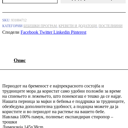
Бебе
и
Мајка
Ѕвезди
SKU:
931004712
Сина
КАТЕГОРИИ
БЕБЕШКИ ПРОГРАМ
,
КРЕВЕТИ И ДОДАТОЦИ
,
ПОСТЕЛНИНИ
-
Сподели
Facebook
Twitter
Linkedin
Pinterest
Baby
Textil
количина
Опис
Периодот на бременост е најпрекрасното состојба и
трудниците мора да користат само удобни положби за време
на спиењето и лежењето, што понекогаш е тешко да се најде.
Нашата перница за мајки и бебиња е поддршка за трудниците,
обезбедува дополнителна удобност, а подоцна можете да ја
користите и во периодот на растење на вашето бебе.
Навлака 100% памук, полнење: експандиран стиропор –
трошки
Димензија 145x38cm