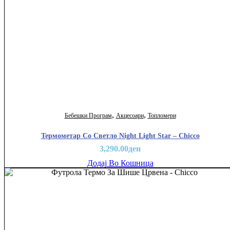
,
,
Бебешки Програм
Акцесоари
Топломери
Термометар Со Светло Night Light Star – Chicco
3,290.00
ден
Додај Во Кошница