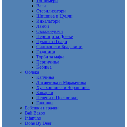
Топломери
Ваги
Стерилизатори
Шишиња и Цуцли
Инхалатори
Ламби
Овлажнувачи
Перници за Доење
Пумпи за Гради
Силиконски Брадавици
Градници
Торби за мајка
Перничиња
Ќебиња
Облека
Капчиња
Лигавчиња и Марамчиња
Хулахопчиња и Чорапчиња
Бањарки
Пелени и Прекривки
Гаќички
Бебешки играчки
Bali Bazoo
Infantino
Done By Deer