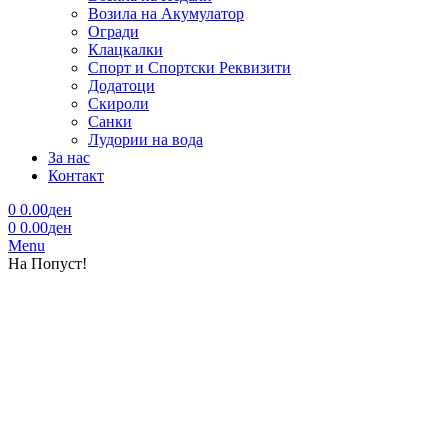
Возила на Акумулатор
Огради
Клацкалки
Спорт и Спортски Реквизити
Додатоци
Скироли
Санки
Лудории на вода
За нас
Контакт
0
0.00
ден
0
0.00
ден
Menu
На Попуст!