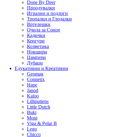
Done By Deer
Проодувалки
Игрални и подлоги
Тропалки и Глодалки
Вртелешки
Очила за Сонце
Кадички
Кенгури
Козметика
Нокшири
Џампери
Дубаци
Едукативни и Креативни
Geomag
Connetix
Hape
Janod
Kaloo
Lilliputiens
Little Dutch
Buki
Moni
Viga & Polar B
Lego
Chicco