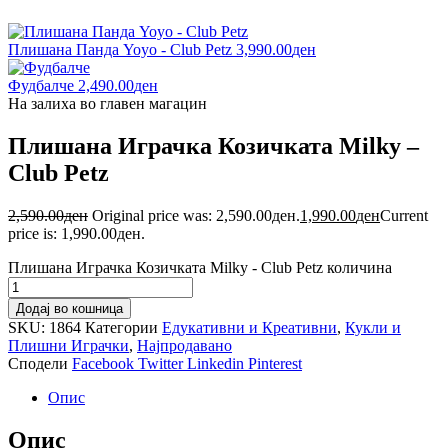
Плишана Панда Yoyo - Club Petz
3,990.00
ден
Фудбалче
2,490.00
ден
На залиха во главен магацин
Плишана Играчка Козичката Milky –
Club Petz
2,590.00
ден
Original price was: 2,590.00ден.
1,990.00
ден
Current
price is: 1,990.00ден.
Плишана Играчка Козичката Milky - Club Petz количина
Додај во кошница
SKU:
1864
Категории
Едукативни и Креативни
,
Кукли и
Плишни Играчки
,
Најпродавано
Сподели
Facebook
Twitter
Linkedin
Pinterest
Опис
Опис