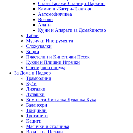
Стази-Гаражи-Станици-Паркинг
Камиони-Багери-Трактори
Автомобилчиња
Возови
Алати
Кујни и Апарати за Домаќинство
Табли
Музички Инструменти
Сложувалки
Коцки
Пластелин и Кинетички Песок
Кукли и Плишни Играчки
Специјална понуда
За Дома и Надвор
Трамболини
Куќи
Лизгалки
Лулашки
Комплети Лизгалка Лулашка Куќа
Балансери
Трицикли
Тротинети
Кациги
Mасички и столчиња
Возила на Педали