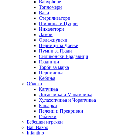
Babyphone
Топломери
Ваги
Стерилизатори
Шишиња и Цуцли
Инхалатори
Ламби
Овлажнувачи
Перници за Доење
Пумпи за Гради
Силиконски Брадавици
Градници
Торби за мајка
Перничиња
Ќебиња
Облека
Капчиња
Лигавчиња и Марамчиња
Хулахопчиња и Чорапчиња
Бањарки
Пелени и Прекривки
Гаќички
Бебешки играчки
Bali Bazoo
Infantino