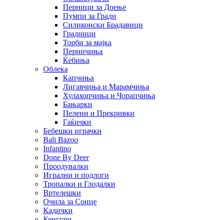
Перници за Доење
Пумпи за Гради
Силиконски Брадавици
Градници
Торби за мајка
Перничиња
Ќебиња
Облека
Капчиња
Лигавчиња и Марамчиња
Хулахопчиња и Чорапчиња
Бањарки
Пелени и Прекривки
Гаќички
Бебешки играчки
Bali Bazoo
Infantino
Done By Deer
Проодувалки
Игрални и подлоги
Тропалки и Глодалки
Вртелешки
Очила за Сонце
Кадички
Кенгури