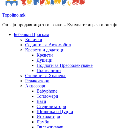
Topolino.mk
Онлајн продавница за играчки – Купувајте играчки онлајн
Бебешки Програм
Колички
Седишта за Автомобил
Кревети и додатоци
Кревети
Душеци
Подлоги за Пресоблекување
Постелнини
Столици за Хранење
Релаксатори
Акцесоари
Babyphone
Топломери
Ваги
Стерилизатори
Шишиња и Цуцли
Инхалатори
Ламби
Овлажнувачи