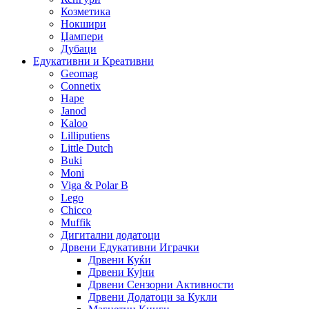
Козметика
Нокшири
Џампери
Дубаци
Едукативни и Креативни
Geomag
Connetix
Hape
Janod
Kaloo
Lilliputiens
Little Dutch
Buki
Moni
Viga & Polar B
Lego
Chicco
Muffik
Дигитални додатоци
Дрвени Едукативни Играчки
Дрвени Куќи
Дрвени Кујни
Дрвени Сензорни Активности
Дрвени Додатоци за Кукли