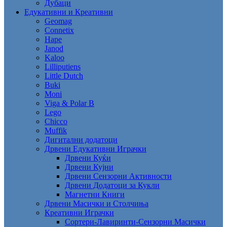
Дубаци
Едукативни и Креативни
Geomag
Connetix
Hape
Janod
Kaloo
Lilliputiens
Little Dutch
Buki
Moni
Viga & Polar B
Lego
Chicco
Muffik
Дигитални додатоци
Дрвени Едукативни Играчки
Дрвени Куќи
Дрвени Кујни
Дрвени Сензорни Активности
Дрвени Додатоци за Кукли
Магнетни Книги
Дрвени Масички и Столчиња
Креативни Играчки
Сортери-Лавиринти-Сензорни Масички