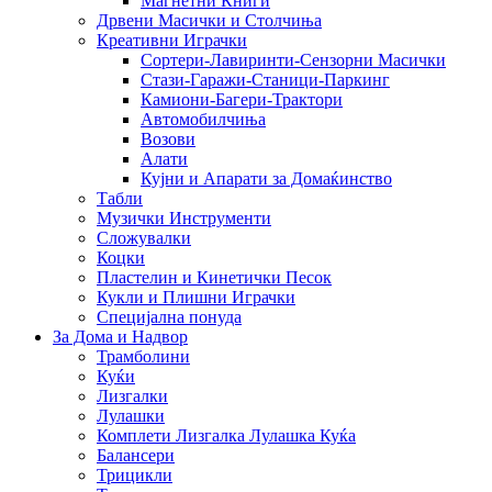
Магнетни Книги
Дрвени Масички и Столчиња
Креативни Играчки
Сортери-Лавиринти-Сензорни Масички
Стази-Гаражи-Станици-Паркинг
Камиони-Багери-Трактори
Автомобилчиња
Возови
Алати
Кујни и Апарати за Домаќинство
Табли
Музички Инструменти
Сложувалки
Коцки
Пластелин и Кинетички Песок
Кукли и Плишни Играчки
Специјална понуда
За Дома и Надвор
Трамболини
Куќи
Лизгалки
Лулашки
Комплети Лизгалка Лулашка Куќа
Балансери
Трицикли