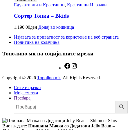
Едукативни и Креативни
,
Креативни Играчки
Сортер Топка – Bkids
1,190.00
ден
Додај во кошница
Изјавата за приватност за користење на веб страната
Политика на колачиња
Тополино.мк на социјалните мрежи
Copyright © 2026
Topolino.mk
. All Rights Reserved.
Сите играчки
Моја сметка
Пребарај
Вие гледате:
Плишана Mачка со Додатоци Jelly Bean –