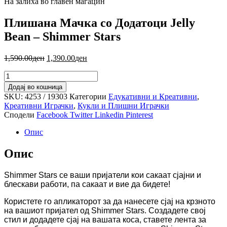
На залиха во главен магацин
Плишана Mачка со Додатоци Jelly
Bean – Shimmer Stars
1,590.00
ден
1,390.00
ден
Додај во кошница
SKU:
4253 / 19303
Категории
Едукативни и Креативни
,
Креативни Играчки
,
Кукли и Плишни Играчки
Сподели
Facebook
Twitter
Linkedin
Pinterest
Опис
Опис
Shimmer Stars се ваши пријатели кои сакаат сјајни и
блескави работи, па сакаат и вие да бидете!
Користете го апликаторот за да нанесете сјај на крзното
на вашиот пријател од Shimmer Stars. Создадете свој
стил и додадете сјај на вашата коса, ставете лента за