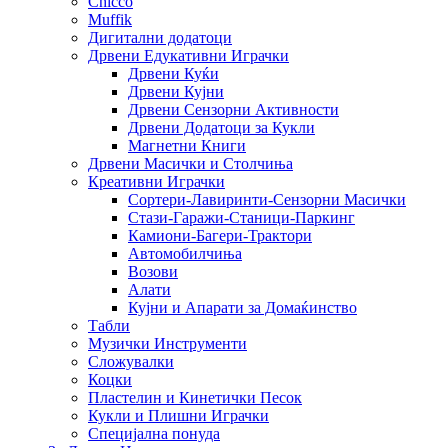
Chicco
Muffik
Дигитални додатоци
Дрвени Едукативни Играчки
Дрвени Куќи
Дрвени Кујни
Дрвени Сензорни Активности
Дрвени Додатоци за Кукли
Магнетни Книги
Дрвени Масички и Столчиња
Креативни Играчки
Сортери-Лавиринти-Сензорни Масички
Стази-Гаражи-Станици-Паркинг
Камиони-Багери-Трактори
Автомобилчиња
Возови
Алати
Кујни и Апарати за Домаќинство
Табли
Музички Инструменти
Сложувалки
Коцки
Пластелин и Кинетички Песок
Кукли и Плишни Играчки
Специјална понуда