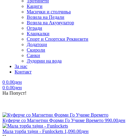
Тротинети
Кациги
Mасички и столчиња
Возила на Педали
Возила на Акумулатор
Огради
Клацкалки
Спорт и Спортски Реквизити
Додатоци
Скироли
Санки
Лудории на вода
За нас
Контакт
0
0.00
ден
0
0.00
ден
На Попуст!
Куферче со Магнетни Форми Го Учиме Времето
990.00
ден
Mала торба тајни - Funlockets
1,090.00
ден