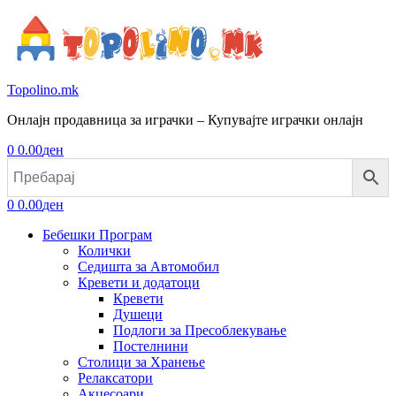
Topolino.mk
Онлајн продавница за играчки – Купувајте играчки онлајн
0
0.00
ден
0
0.00
ден
Бебешки Програм
Колички
Седишта за Автомобил
Кревети и додатоци
Кревети
Душеци
Подлоги за Пресоблекување
Постелнини
Столици за Хранење
Релаксатори
Акцесоари