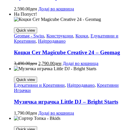
2,590.00
ден
Додај во кошница
На Попуст!
Quick view
Geomag - Swiss
,
Конструкции
,
Коцки
,
Едукативни и
Креативни
,
Најпродавано
Коцки Сет Magicube Creative 24 – Geomag
3,490.00
ден
2,790.00
ден
Додај во кошница
Quick view
Едукативни и Креативни
,
Најпродавано
,
Креативни
Играчки
Музичка играчка Little DJ – Bright Starts
1,790.00
ден
Додај во кошница
Quick view