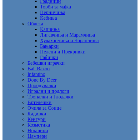
Градници
Торби за мајка
Перничиња
Ќебиња
Облека
Капчиња
Лигавчиња и Марамчиња
Хулахопчиња и Чорапчиња
Бањарки
Пелени и Прекривки
Гаќички
Бебешки играчки
Bali Bazoo
Infantino
Done By Deer
Проодувалки
Игрални и подлоги
Тропалки и Глодалки
Вртелешки
Очила за Сонце
Кадички
Кенгури
Козметика
Нокшири
Џампери