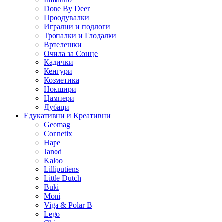
Done By Deer
Проодувалки
Игрални и подлоги
Тропалки и Глодалки
Вртелешки
Очила за Сонце
Кадички
Кенгури
Козметика
Нокшири
Џампери
Дубаци
Едукативни и Креативни
Geomag
Connetix
Hape
Janod
Kaloo
Lilliputiens
Little Dutch
Buki
Moni
Viga & Polar B
Lego