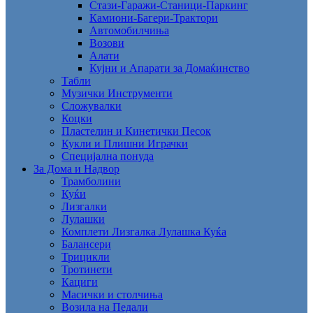
Стази-Гаражи-Станици-Паркинг
Камиони-Багери-Трактори
Автомобилчиња
Возови
Алати
Кујни и Апарати за Домаќинство
Табли
Музички Инструменти
Сложувалки
Коцки
Пластелин и Кинетички Песок
Кукли и Плишни Играчки
Специјална понуда
За Дома и Надвор
Трамболини
Куќи
Лизгалки
Лулашки
Комплети Лизгалка Лулашка Куќа
Балансери
Трицикли
Тротинети
Кациги
Mасички и столчиња
Возила на Педали