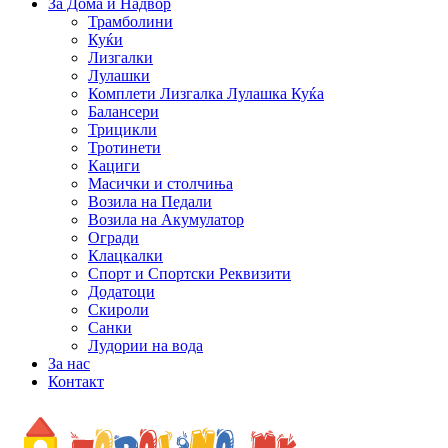
За Дома и Надвор
Трамболини
Куќи
Лизгалки
Лулашки
Комплети Лизгалка Лулашка Куќа
Балансери
Трицикли
Тротинети
Кациги
Mасички и столчиња
Возила на Педали
Возила на Акумулатор
Огради
Клацкалки
Спорт и Спортски Реквизити
Додатоци
Скироли
Санки
Лудории на вода
За нас
Контакт