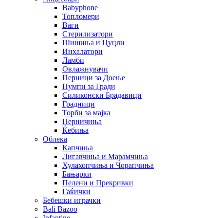
Babyphone
Топломери
Ваги
Стерилизатори
Шишиња и Цуцли
Инхалатори
Ламби
Овлажнувачи
Перници за Доење
Пумпи за Гради
Силиконски Брадавици
Градници
Торби за мајка
Перничиња
Ќебиња
Облека
Капчиња
Лигавчиња и Марамчиња
Хулахопчиња и Чорапчиња
Бањарки
Пелени и Прекривки
Гаќички
Бебешки играчки
Bali Bazoo
Infantino