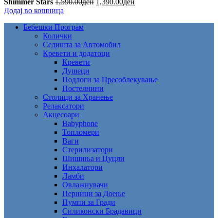
Shimmer Stars
1,590.00
ден
1,390.00
ден
Додај во кошница
Бебешки Програм
Колички
Седишта за Автомобил
Кревети и додатоци
Кревети
Душеци
Подлоги за Пресоблекување
Постелнини
Столици за Хранење
Релаксатори
Акцесоари
Babyphone
Топломери
Ваги
Стерилизатори
Шишиња и Цуцли
Инхалатори
Ламби
Овлажнувачи
Перници за Доење
Пумпи за Гради
Силиконски Брадавици