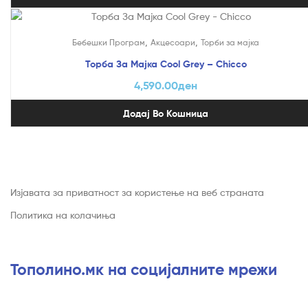
,
,
Бебешки Програм
Акцесоари
Торби за мајка
Торба За Мајка Cool Grey – Chicco
4,590.00
ден
Додај Во Кошница
Изјавата за приватност за користење на веб страната
Политика на колачиња
Тополино.мк на социјалните мрежи