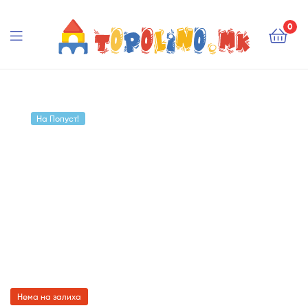
Topolino.mk
0
Topolino.mk
На Попуст!
Нема на залиха