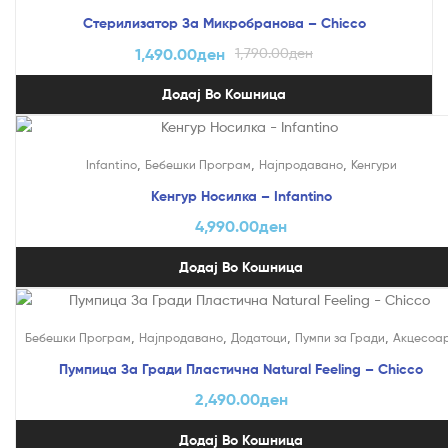
Стерилизатор За Микробранова – Chicco
1,490.00
ден
1,790.00
ден
Додај Во Кошница
,
,
,
Infantino
Бебешки Програм
Најпродавано
Кенгури
Кенгур Носилка – Infantino
4,990.00
ден
Додај Во Кошница
,
,
,
,
Бебешки Програм
Најпродавано
Додатоци
Пумпи за Гради
Акцесоа
Пумпица За Гради Пластична Natural Feeling – Chicco
2,490.00
ден
Додај Во Кошница