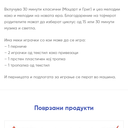
Вклучува 30 минути класични (Моцарт и Григ) и џез мелодии
како и мелодии на новата ера. Благодарение на тајмерот
родителите можат да изберат циклус од 15 или 30 минути
музика и светла.
Има меки играчки со кои може да се игра:
– 1 перниче
– 2 играчки од текстил како привезоци
– 1 прстен пластичен кој тропка
– 1 тропалка од текстил
И перницата и подлогата за играње се перат во машина.
Поврзани продукти