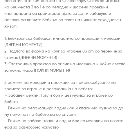
Иновативната гимнастика на Chicco Enjoy Colors за играње
на бебињата 3 во 1 е со мелодии и шарени проекции
инспирирана од кромотерапијата за да ги забавува и
релаксира вашите бебиња во текот на нивниот секојдневен
живот:
1. Електронска бебешка гимнастика со проекции и мелодии
(ДНЕВНИ МОМЕНТИ)
2. Подлога во форма на круг за играње 83 cm со перниче за
стомак (ДНЕВНИ МОМЕНТИ)
3. Отстранлив проектор во облик на месечина и ноќно светло
за ноќна маса (НОЌНИ МОМЕНТИ)
3 режими на мелодии и проекции за приспособување на
времето за играње и релаксација на бебето:
– Забавен режим: Топли бои и џез музика за играње со
бебето
– Режим на релаксација: ладни бои и класична музика за да
му помогнат на бебето да се опушти
– Режим на забава: топли и ладни бои со мелодии на новата
ера за разнобојно искуство