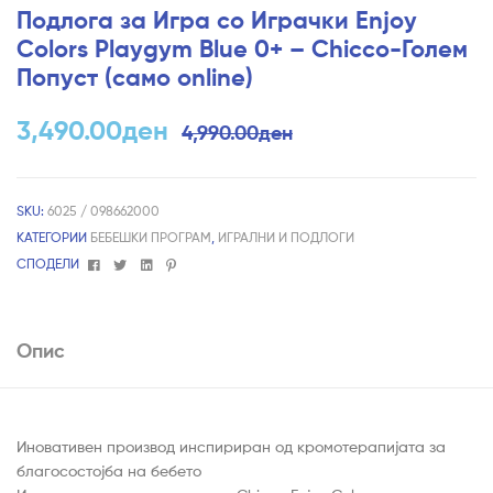
Подлога за Игра со Играчки Enjoy
Colors Playgym Blue 0+ – Chicco-Голем
Попуст (само online)
3,490.00
ден
4,990.00
ден
SKU:
6025 / 098662000
КАТЕГОРИИ
БЕБЕШКИ ПРОГРАМ
,
ИГРАЛНИ И ПОДЛОГИ
Facebook
Twitter
Linkedin
Pinterest
СПОДЕЛИ
Опис
Иновативен производ инспириран од кромотерапијата за
благосостојба на бебето