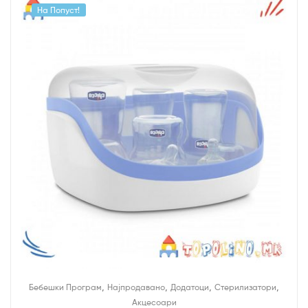
На Попуст!
,
,
,
,
Бебешки Програм
Најпродавано
Додатоци
Стерилизатори
Акцесоари