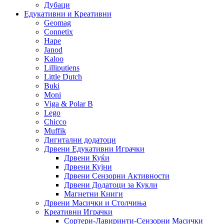
Дубаци
Едукативни и Креативни
Geomag
Connetix
Hape
Janod
Kaloo
Lilliputiens
Little Dutch
Buki
Moni
Viga & Polar B
Lego
Chicco
Muffik
Дигитални додатоци
Дрвени Едукативни Играчки
Дрвени Куќи
Дрвени Кујни
Дрвени Сензорни Активности
Дрвени Додатоци за Кукли
Магнетни Книги
Дрвени Масички и Столчиња
Креативни Играчки
Сортери-Лавиринти-Сензорни Масички