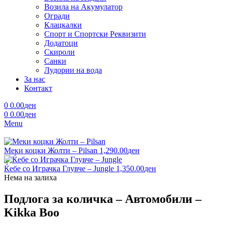
Возила на Акумулатор
Огради
Клацкалки
Спорт и Спортски Реквизити
Додатоци
Скироли
Санки
Лудории на вода
За нас
Контакт
0
0.00
ден
0
0.00
ден
Menu
Меки коцки Жолти – Pilsan
1,290.00
ден
Ќебе со Играчка Глувче – Jungle
1,350.00
ден
Нема на залиха
Подлога за количка – Автомобили –
Kikka Boo