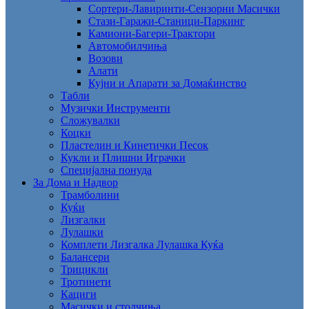
Сортери-Лавиринти-Сензорни Масички
Стази-Гаражи-Станици-Паркинг
Камиони-Багери-Трактори
Автомобилчиња
Возови
Алати
Кујни и Апарати за Домаќинство
Табли
Музички Инструменти
Сложувалки
Коцки
Пластелин и Кинетички Песок
Кукли и Плишни Играчки
Специјална понуда
За Дома и Надвор
Трамболини
Куќи
Лизгалки
Лулашки
Комплети Лизгалка Лулашка Куќа
Балансери
Трицикли
Тротинети
Кациги
Mасички и столчиња