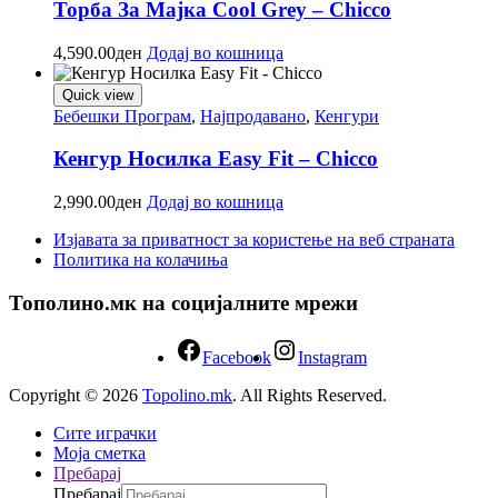
Торба За Мајка Cool Grey – Chicco
4,590.00
ден
Додај во кошница
Quick view
Бебешки Програм
,
Најпродавано
,
Кенгури
Кенгур Носилка Easy Fit – Chicco
2,990.00
ден
Додај во кошница
Изјавата за приватност за користење на веб страната
Политика на колачиња
Тополино.мк на социјалните мрежи
Facebook
Instagram
Copyright © 2026
Topolino.mk
. All Rights Reserved.
Сите играчки
Моја сметка
Пребарај
Пребарај