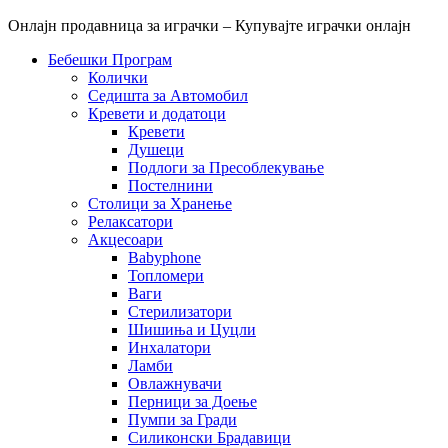
Онлајн продавница за играчки – Купувајте играчки онлајн
Бебешки Програм
Колички
Седишта за Автомобил
Кревети и додатоци
Кревети
Душеци
Подлоги за Пресоблекување
Постелнини
Столици за Хранење
Релаксатори
Акцесоари
Babyphone
Топломери
Ваги
Стерилизатори
Шишиња и Цуцли
Инхалатори
Ламби
Овлажнувачи
Перници за Доење
Пумпи за Гради
Силиконски Брадавици