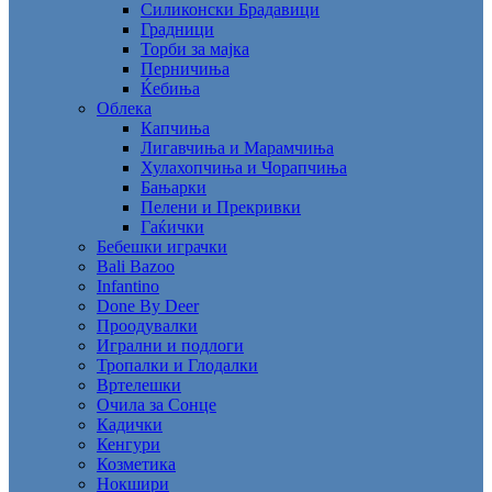
Силиконски Брадавици
Градници
Торби за мајка
Перничиња
Ќебиња
Облека
Капчиња
Лигавчиња и Марамчиња
Хулахопчиња и Чорапчиња
Бањарки
Пелени и Прекривки
Гаќички
Бебешки играчки
Bali Bazoo
Infantino
Done By Deer
Проодувалки
Игрални и подлоги
Тропалки и Глодалки
Вртелешки
Очила за Сонце
Кадички
Кенгури
Козметика
Нокшири