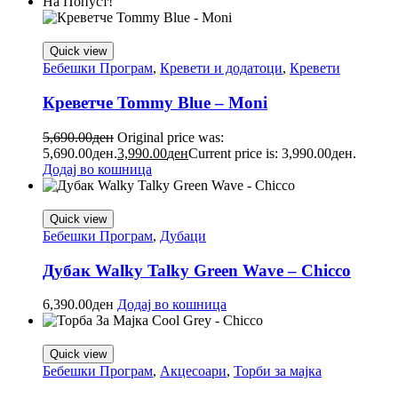
На Попуст!
Quick view
Бебешки Програм
,
Кревети и додатоци
,
Кревети
Креветче Tommy Blue – Moni
5,690.00
ден
Original price was:
5,690.00ден.
3,990.00
ден
Current price is: 3,990.00ден.
Додај во кошница
Quick view
Бебешки Програм
,
Дубаци
Дубак Walky Talky Green Wave – Chicco
6,390.00
ден
Додај во кошница
Quick view
Бебешки Програм
,
Акцесоари
,
Торби за мајка