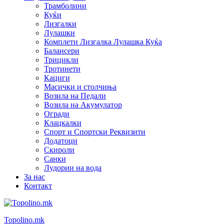
Трамболини
Куќи
Лизгалки
Лулашки
Комплети Лизгалка Лулашка Куќа
Балансери
Трицикли
Тротинети
Кациги
Mасички и столчиња
Возила на Педали
Возила на Акумулатор
Огради
Клацкалки
Спорт и Спортски Реквизити
Додатоци
Скироли
Санки
Лудории на вода
За нас
Контакт
Topolino.mk