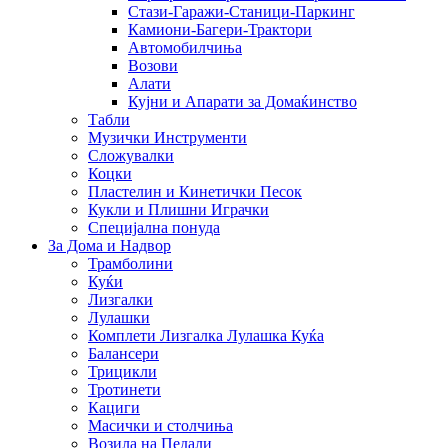
Стази-Гаражи-Станици-Паркинг
Камиони-Багери-Трактори
Автомобилчиња
Возови
Алати
Кујни и Апарати за Домаќинство
Табли
Музички Инструменти
Сложувалки
Коцки
Пластелин и Кинетички Песок
Кукли и Плишни Играчки
Специјална понуда
За Дома и Надвор
Трамболини
Куќи
Лизгалки
Лулашки
Комплети Лизгалка Лулашка Куќа
Балансери
Трицикли
Тротинети
Кациги
Mасички и столчиња
Возила на Педали