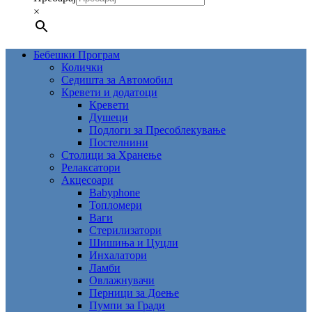
×
Бебешки Програм
Колички
Седишта за Автомобил
Кревети и додатоци
Кревети
Душеци
Подлоги за Пресоблекување
Постелнини
Столици за Хранење
Релаксатори
Акцесоари
Babyphone
Топломери
Ваги
Стерилизатори
Шишиња и Цуцли
Инхалатори
Ламби
Овлажнувачи
Перници за Доење
Пумпи за Гради