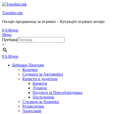
Topolino.mk
Онлајн продавница за играчки – Купувајте играчки онлајн
0
0.00
ден
Menu
Пребарај
×
0
0.00
ден
Бебешки Програм
Колички
Седишта за Автомобил
Кревети и додатоци
Кревети
Душеци
Подлоги за Пресоблекување
Постелнини
Столици за Хранење
Релаксатори
Акцесоари