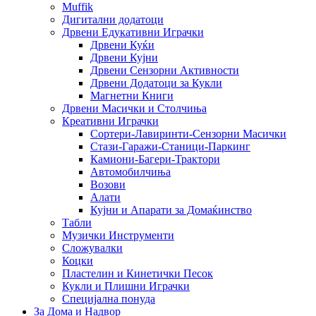
Muffik
Дигитални додатоци
Дрвени Едукативни Играчки
Дрвени Куќи
Дрвени Кујни
Дрвени Сензорни Активности
Дрвени Додатоци за Кукли
Магнетни Книги
Дрвени Масички и Столчиња
Креативни Играчки
Сортери-Лавиринти-Сензорни Масички
Стази-Гаражи-Станици-Паркинг
Камиони-Багери-Трактори
Автомобилчиња
Возови
Алати
Кујни и Апарати за Домаќинство
Табли
Музички Инструменти
Сложувалки
Коцки
Пластелин и Кинетички Песок
Кукли и Плишни Играчки
Специјална понуда
За Дома и Надвор