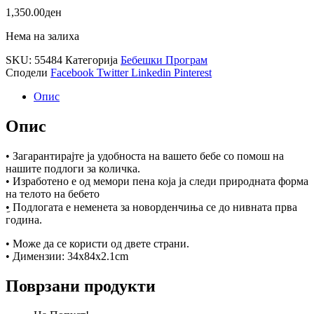
1,350.00
ден
Нема на залиха
SKU:
55484
Категорија
Бебешки Програм
Сподели
Facebook
Twitter
Linkedin
Pinterest
Опис
Опис
• Загарантирајте ја удобноста на вашето бебе со помош на
нашите подлоги за количка.
• Изработено е од мемори пена која ја следи природната форма
на телото на бебето
ِ• Подлогата е неменета за новорденчиња се до нивната прва
година.
• Може да се користи од двете страни.
• Димензии: 34x84x2.1cm
Поврзани продукти