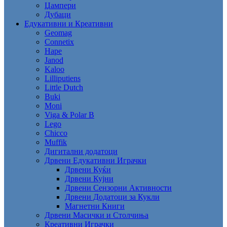
Џампери
Дубаци
Едукативни и Креативни
Geomag
Connetix
Hape
Janod
Kaloo
Lilliputiens
Little Dutch
Buki
Moni
Viga & Polar B
Lego
Chicco
Muffik
Дигитални додатоци
Дрвени Едукативни Играчки
Дрвени Куќи
Дрвени Кујни
Дрвени Сензорни Активности
Дрвени Додатоци за Кукли
Магнетни Книги
Дрвени Масички и Столчиња
Креативни Играчки