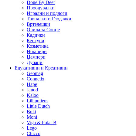
Done By Deer
Проодувалки
Игрални и подлоги
Тропалки и Глодалки
Вртелешки
Очила за Сонце
Кадички
Кенгури
Козметика
Нокшири
Џампери
Дубаци
Едукативни и Креативни
Geomag
Connetix
Hape
Janod
Kaloo
Lilliputiens
Little Dutch
Buki
Moni
Viga & Polar B
Lego
Chicco