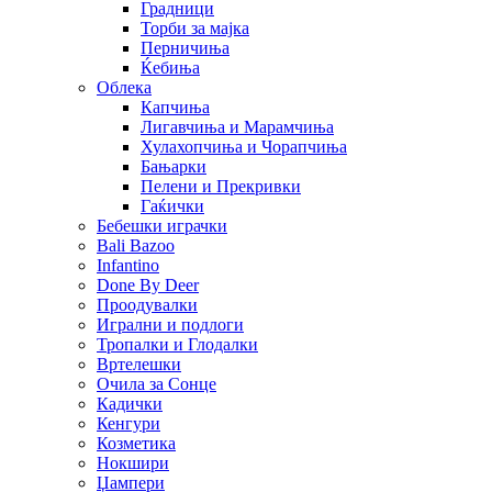
Градници
Торби за мајка
Перничиња
Ќебиња
Облека
Капчиња
Лигавчиња и Марамчиња
Хулахопчиња и Чорапчиња
Бањарки
Пелени и Прекривки
Гаќички
Бебешки играчки
Bali Bazoo
Infantino
Done By Deer
Проодувалки
Игрални и подлоги
Тропалки и Глодалки
Вртелешки
Очила за Сонце
Кадички
Кенгури
Козметика
Нокшири
Џампери