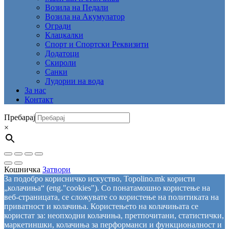
Возила на Педали
Возила на Акумулатор
Огради
Клацкалки
Спорт и Спортски Реквизити
Додатоци
Скироли
Санки
Лудории на вода
За нас
Контакт
Пребарај
×
Кошничка
Затвори
За подобро корисничко искуство, Topolino.mk користи
„колачиња“ (eng."cookies"). Со понатамошно користење на
веб-страницата, се сложувате со користење на политиката на
приватност и колачиња. Користењето на колачињата се
користат за: неопходни колачиња, претпочитани, статистички,
маркетиншки, колачиња за перформанси и функционалност и