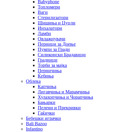
Babyphone
Топломери
Ваги
Стерилизатори
Шишиња и Цуцли
Инхалатори
Ламби
Овлажнувачи
Перници за Доење
Пумпи за Гради
Силиконски Брадавици
Градници
Торби за мајка
Перничиња
Ќебиња
Облека
Капчиња
Лигавчиња и Марамчиња
Хулахопчиња и Чорапчиња
Бањарки
Пелени и Прекривки
Гаќички
Бебешки играчки
Bali Bazoo
Infantino