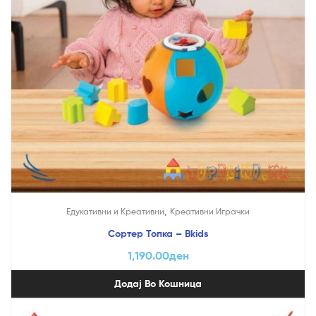
,
Едукативни и Креативни
Креативни Играчки
Сортер Топка – Bkids
1,190.00
ден
Додај Во Кошница