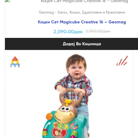
На Попуст!
,
,
Geomag - Swiss
Коцки
Едукативни и Креативни
Коцки Сет Magicube Creative 16 – Geomag
2,090.00
ден
2,590.00
ден
Додај Во Кошница