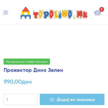
Topolino.mk
0
Topolino.mk
На залиха во главен магацин
Прожектор Дино Зелен
990.00
ден
Додај во кошница