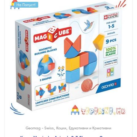
На Попуст!
,
,
Geomag - Swiss
Коцки
Едукативни и Креативни