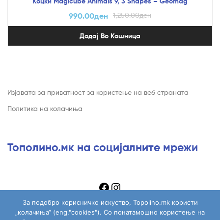
Коцки Magicube Animals 9, 3 Shapes – Geomag
990.00
ден
1,250.00
ден
Додај Во Кошница
Изјавата за приватност за користење на веб страната
Политика на колачиња
Тополино.мк на социјалните мрежи
За подобро корисничко искуство, Topolino.mk користи
„колачиња“ (eng."cookies"). Со понатамошно користење на