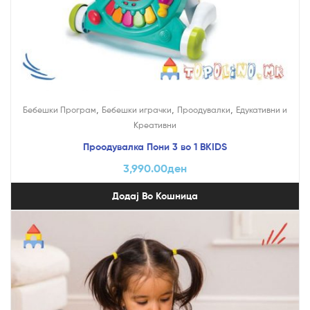
,
,
,
Бебешки Програм
Бебешки играчки
Проодувалки
Едукативни и
Креативни
Проодувалка Пони 3 во 1 BKIDS
3,990.00
ден
Додај Во Кошница