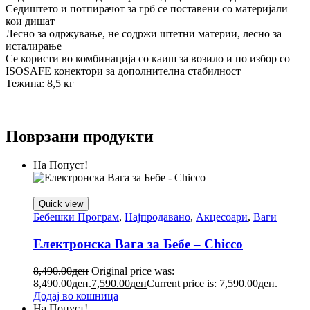
Седиштето и потпирачот за грб се поставени со материјали
кои дишат
Лесно за одржување, не содржи штетни материи, лесно за
исталирање
Се користи во комбинација со каиш за возило и по избор со
ISOSAFE конектори за дополнителна стабилност
Тежина: 8,5 кг
Поврзани продукти
На Попуст!
Quick view
Бебешки Програм
,
Најпродавано
,
Акцесоари
,
Ваги
Електронска Вага за Бебе – Chicco
8,490.00
ден
Original price was:
8,490.00ден.
7,590.00
ден
Current price is: 7,590.00ден.
Додај во кошница
На Попуст!