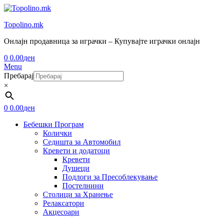
Topolino.mk
Онлајн продавница за играчки – Купувајте играчки онлајн
0
0.00
ден
Menu
Пребарај
×
0
0.00
ден
Бебешки Програм
Колички
Седишта за Автомобил
Кревети и додатоци
Кревети
Душеци
Подлоги за Пресоблекување
Постелнини
Столици за Хранење
Релаксатори
Акцесоари