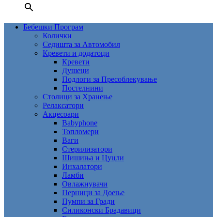
Бебешки Програм
Колички
Седишта за Автомобил
Кревети и додатоци
Кревети
Душеци
Подлоги за Пресоблекување
Постелнини
Столици за Хранење
Релаксатори
Акцесоари
Babyphone
Топломери
Ваги
Стерилизатори
Шишиња и Цуцли
Инхалатори
Ламби
Овлажнувачи
Перници за Доење
Пумпи за Гради
Силиконски Брадавици