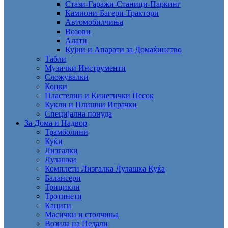
Стази-Гаражи-Станици-Паркинг
Камиони-Багери-Трактори
Автомобилчиња
Возови
Алати
Кујни и Апарати за Домаќинство
Табли
Музички Инструменти
Сложувалки
Коцки
Пластелин и Кинетички Песок
Кукли и Плишни Играчки
Специјална понуда
За Дома и Надвор
Трамболини
Куќи
Лизгалки
Лулашки
Комплети Лизгалка Лулашка Куќа
Балансери
Трицикли
Тротинети
Кациги
Mасички и столчиња
Возила на Педали