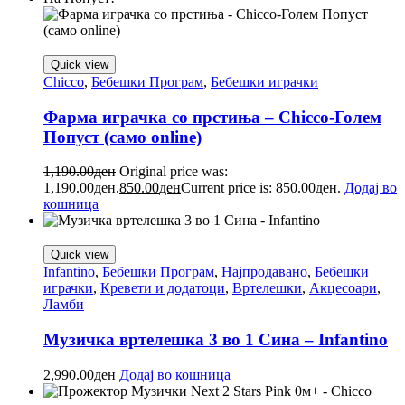
Quick view
Chicco
,
Бебешки Програм
,
Бебешки играчки
Фарма играчка со прстиња – Chicco-Голем
Попуст (само online)
1,190.00
ден
Original price was:
1,190.00ден.
850.00
ден
Current price is: 850.00ден.
Додај во
кошница
Quick view
Infantino
,
Бебешки Програм
,
Најпродавано
,
Бебешки
играчки
,
Кревети и додатоци
,
Вртелешки
,
Акцесоари
,
Ламби
Музичка вртелешка 3 во 1 Сина – Infantino
2,990.00
ден
Додај во кошница