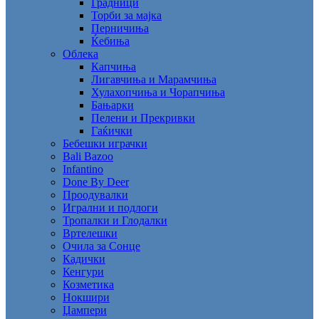
Градници
Торби за мајка
Перничиња
Ќебиња
Облека
Капчиња
Лигавчиња и Марамчиња
Хулахопчиња и Чорапчиња
Бањарки
Пелени и Прекривки
Гаќички
Бебешки играчки
Bali Bazoo
Infantino
Done By Deer
Проодувалки
Игрални и подлоги
Тропалки и Глодалки
Вртелешки
Очила за Сонце
Кадички
Кенгури
Козметика
Нокшири
Џампери