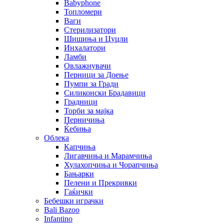
Babyphone
Топломери
Ваги
Стерилизатори
Шишиња и Цуцли
Инхалатори
Ламби
Овлажнувачи
Перници за Доење
Пумпи за Гради
Силиконски Брадавици
Градници
Торби за мајка
Перничиња
Ќебиња
Облека
Капчиња
Лигавчиња и Марамчиња
Хулахопчиња и Чорапчиња
Бањарки
Пелени и Прекривки
Гаќички
Бебешки играчки
Bali Bazoo
Infantino