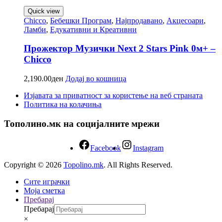
Quick view
Chicco
,
Бебешки Програм
,
Најпродавано
,
Акцесоари
,
Ламби
,
Едукативни и Креативни
Прожектор Музички Next 2 Stars Pink 0м+ –
Chicco
2,190.00
ден
Додај во кошница
Изјавата за приватност за користење на веб страната
Политика на колачиња
Тополино.мк на социјалните мрежи
Facebook
Instagram
Copyright © 2026
Topolino.mk
. All Rights Reserved.
Сите играчки
Моја сметка
Пребарај
Пребарај
×