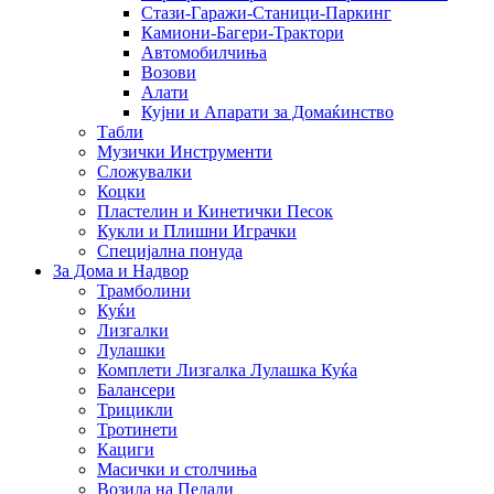
Стази-Гаражи-Станици-Паркинг
Камиони-Багери-Трактори
Автомобилчиња
Возови
Алати
Кујни и Апарати за Домаќинство
Табли
Музички Инструменти
Сложувалки
Коцки
Пластелин и Кинетички Песок
Кукли и Плишни Играчки
Специјална понуда
За Дома и Надвор
Трамболини
Куќи
Лизгалки
Лулашки
Комплети Лизгалка Лулашка Куќа
Балансери
Трицикли
Тротинети
Кациги
Mасички и столчиња
Возила на Педали