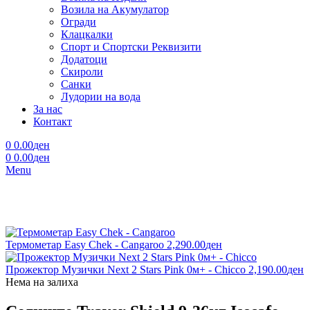
Возила на Акумулатор
Огради
Клацкалки
Спорт и Спортски Реквизити
Додатоци
Скироли
Санки
Лудории на вода
За нас
Контакт
0
0.00
ден
0
0.00
ден
Menu
Термометар Easy Chek - Cangaroo
2,290.00
ден
Прожектор Музички Next 2 Stars Pink 0м+ - Chicco
2,190.00
ден
Нема на залиха