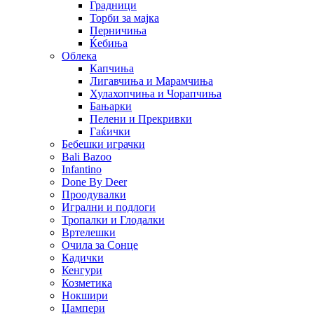
Градници
Торби за мајка
Перничиња
Ќебиња
Облека
Капчиња
Лигавчиња и Марамчиња
Хулахопчиња и Чорапчиња
Бањарки
Пелени и Прекривки
Гаќички
Бебешки играчки
Bali Bazoo
Infantino
Done By Deer
Проодувалки
Игрални и подлоги
Тропалки и Глодалки
Вртелешки
Очила за Сонце
Кадички
Кенгури
Козметика
Нокшири
Џампери