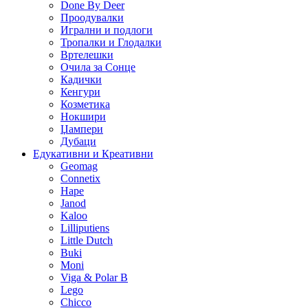
Done By Deer
Проодувалки
Игрални и подлоги
Тропалки и Глодалки
Вртелешки
Очила за Сонце
Кадички
Кенгури
Козметика
Нокшири
Џампери
Дубаци
Едукативни и Креативни
Geomag
Connetix
Hape
Janod
Kaloo
Lilliputiens
Little Dutch
Buki
Moni
Viga & Polar B
Lego
Chicco