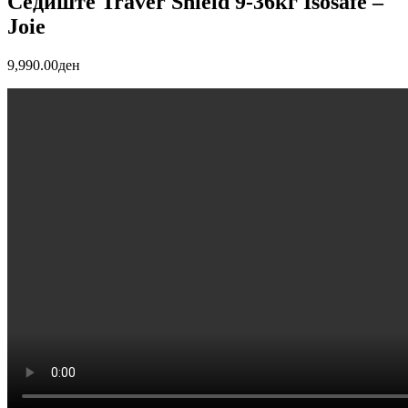
Седиште Traver Shield 9-36кг Isosafe –
Joie
9,990.00
ден