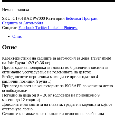
Нема на залиха
SKU:
C1701BADPW000
Категории
Бебешки Програм
,
Седишта за Автомобил
Сподели
Facebook
Twitter
Linkedin
Pinterest
Опис
Опис
Карактеристики на седиште за автомобил за деца Traver shield
на Joie Група 1/2/3 (9-36 кг)
Прилагодлива поддршка за главата во 6 различни висини за
оптимално усогласување на големината на детето;
Безбедносните перничиња може да се прилагодат во 4
различни позиции (група 1)
Прилагодливост на конекторите за ISOSAFE со копче за лесно
ослободување
Погодно за деца од 9 – 36 кг (одговара на приближно 9
месеци до 12 години)
Дополнителна заштита на главата, градите и карлицата која се
отстранува лесно
Седиште кое може да се прилагоди целосно на длабочина