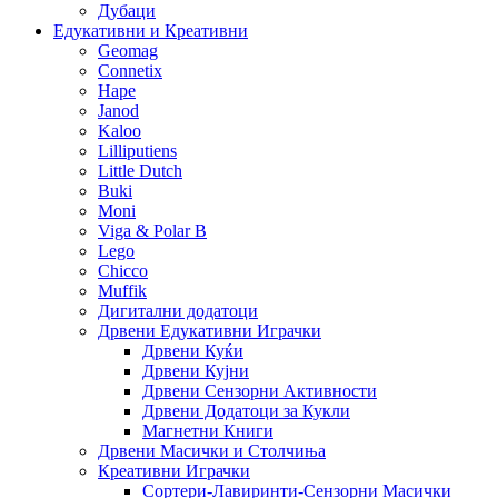
Дубаци
Едукативни и Креативни
Geomag
Connetix
Hape
Janod
Kaloo
Lilliputiens
Little Dutch
Buki
Moni
Viga & Polar B
Lego
Chicco
Muffik
Дигитални додатоци
Дрвени Едукативни Играчки
Дрвени Куќи
Дрвени Кујни
Дрвени Сензорни Активности
Дрвени Додатоци за Кукли
Магнетни Книги
Дрвени Масички и Столчиња
Креативни Играчки
Сортери-Лавиринти-Сензорни Масички