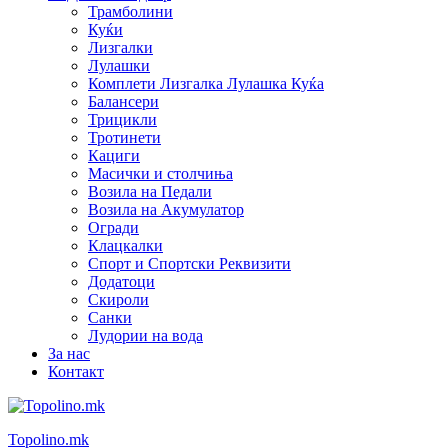
Трамболини
Куќи
Лизгалки
Лулашки
Комплети Лизгалка Лулашка Куќа
Балансери
Трицикли
Тротинети
Кациги
Mасички и столчиња
Возила на Педали
Возила на Акумулатор
Огради
Клацкалки
Спорт и Спортски Реквизити
Додатоци
Скироли
Санки
Лудории на вода
За нас
Контакт
Topolino.mk