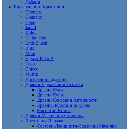
Дубаци
Едукативни и Креативни
Geomag
Connetix
Hape
Janod
Kaloo
Lilliputiens
Little Dutch
Buki
Moni
Viga & Polar B
Lego
Chicco
Muffik
Дигитални додатоци
Дрвени Едукативни Играчки
Дрвени Куќи
Дрвени Кујни
Дрвени Сензорни Активности
Дрвени Додатоци за Кукли
Магнетни Книги
Дрвени Масички и Столчиња
Креативни Играчки
Сортери-Лавиринти-Сензорни Масички