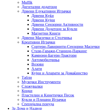
Muffik
Дигитални додатоци
Дрвени Едукативни Играчки
Дрвени Куќи
Дрвени Кујни
Дрвени Сензорни Активности
Дрвени Додатоци за Кукли
Магнетни Книги
Дрвени Масички и Столчиња
Креативни Играчки
Сортери-Лавиринти-Сензорни Масички
Стази-Гаражи-Станици-Паркинг
Камиони-Багери-Трактори
Автомобилчиња
Возови
Алати
Кујни и Апарати за Домаќинство
Табли
Музички Инструменти
Сложувалки
Коцки
Пластелин и Кинетички Песок
Кукли и Плишни Играчки
Специјална понуда
За Дома и Надвор