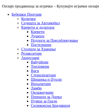
Онлајн продавница за играчки – Купувајте играчки онлајн
Бебешки Програм
Колички
Седишта за Автомобил
Кревети и додатоци
Кревети
Душеци
Подлоги за Пресоблекување
Постелнини
Столици за Хранење
Релаксатори
Акцесоари
Babyphone
Топломери
Ваги
Стерилизатори
Шишиња и Цуцли
Инхалатори
Ламби
Овлажнувачи
Перници за Доење
Пумпи за Гради
Силиконски Брадавици