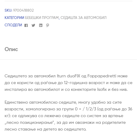
SKU:
9700418802
КАТЕГОРИИ
БЕБЕШКИ ПРОГРАМ
,
СЕДИШТА ЗА АВТОМОБИЛ
Facebook
Twitter
Linkedin
Pinterest
СПОДЕЛИ
Опис
Седиштето за автомобил Iturn duoFIX од Foppapedretti може
да се користи од раѓање до 12-годишна возраст и може да се
инсталира во автомобилот и со конекторите Isofix и без нив.
Единствено автомобилско седиште, многу удобно за сите
возрасти, хомологирано за групи 0 + / 1/2/3 (од раѓање до 36
кг): се одликува со лежечко седиште со систем за вртење
„лесно позиционирање“, за да им овозможи на родителите
лесно ставање на детето во седиштето.