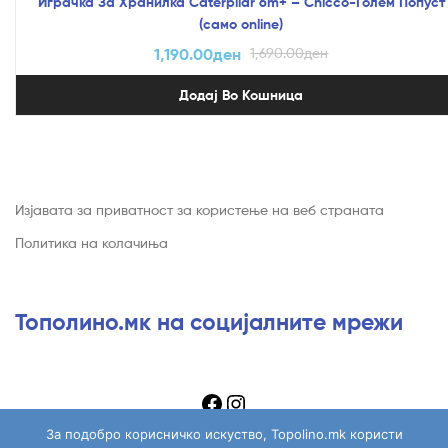
Играчка За Хранилка Caterpilar 6m+ – Chicco-Голем Попуст
(само online)
1,190.00
ден
1,690.00
ден
Додај Во Кошница
Изјавата за приватност за користење на веб страната
Политика на колачиња
Тополино.мк на социјалните мрежи
За подобро корисничко искуство, Topolino.mk користи