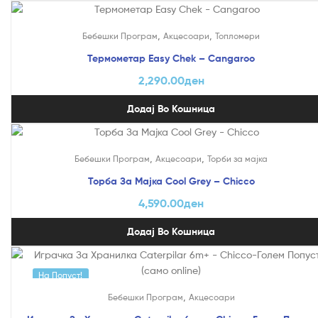
,
,
Бебешки Програм
Акцесоари
Топломери
Термометар Easy Chek – Cangaroo
2,290.00
ден
Додај Во Кошница
,
,
Бебешки Програм
Акцесоари
Торби за мајка
Торба За Мајка Cool Grey – Chicco
4,590.00
ден
Додај Во Кошница
На Попуст!
,
Бебешки Програм
Акцесоари