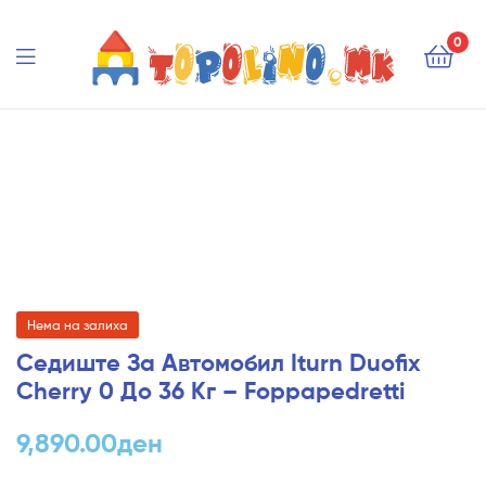
Topolino.mk
0
Topolino.mk
Нема на залиха
Седиште За Автомобил Iturn Duofix
Cherry 0 До 36 Кг – Foppapedretti
9,890.00
ден