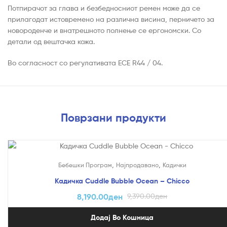
Потпирачот за глава и безбедносниот ремен може да се
прилагодат истовремено на различна висина, перничето за
новороденче и внатрешното полнење се ергономски. Со
детали од вештачка кожа.
Во согласност со регулативата ECE R44 / 04.
Поврзани продукти
На Попуст!
,
,
Бебешки Програм
Најпродавано
Кадички
Кадичка Cuddle Bubble Ocean – Chicco
8,190.00
ден
9,390.00
ден
Додај Во Кошница