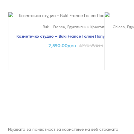
На Попуст!
На Попуст
,
,
Buki - France
Едукативни и Креативни
Chicco
Еду
Козметичко студио – Buki France Голем Попуст (само online
2,590.00
ден
3,990.00
ден
Изјавата за приватност за користење на веб страната