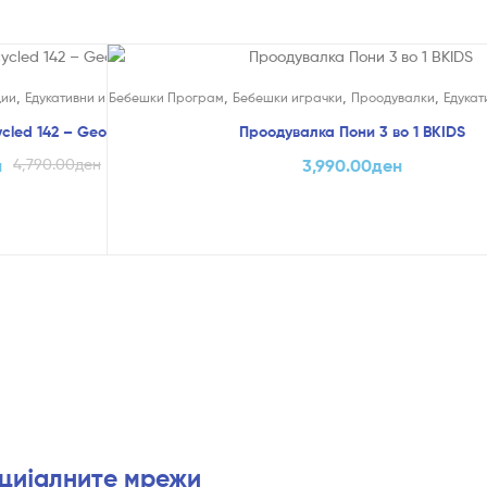
,
,
,
,
ции
Едукативни и Креативни
Бебешки Програм
Бебешки играчки
Проодувалки
Едукат
ycled 142 – Geomag
Проодувалка Пони 3 во 1 BKIDS
н
4,790.00
ден
3,990.00
ден
оцијалните мрежи