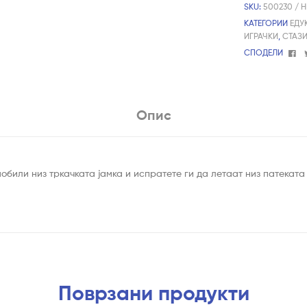
SKU:
500230 / 
КАТЕГОРИИ
ЕДУ
ИГРАЧКИ
,
СТАЗ
Fa
СПОДЕЛИ
Опис
обили низ тркачката јамка и испратете ги да летаат низ патеката
Поврзани продукти