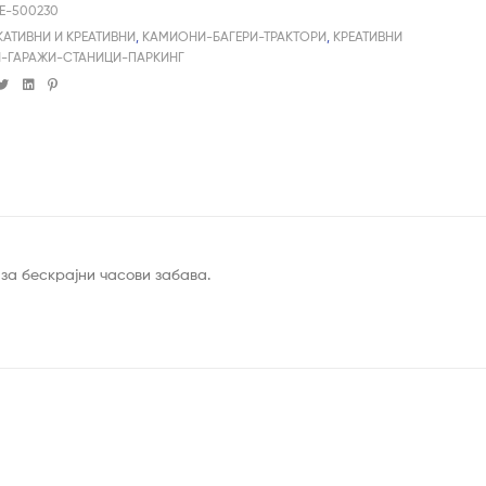
HE-500230
КАТИВНИ И КРЕАТИВНИ
,
КАМИОНИ-БАГЕРИ-ТРАКТОРИ
,
КРЕАТИВНИ
И-ГАРАЖИ-СТАНИЦИ-ПАРКИНГ
cebook
Twitter
Linkedin
Pinterest
 за бескрајни часови забава.