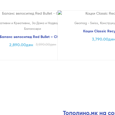
!
На Попуст!
,
,
,
,
кативни и Креативни
За Дома и Надвор
Најпродавано
Geomag - Swiss
Конструк
Балансери
)
Коцки Classic Rec
Баланс велосипед Red Bullet – Chicco
3,790.00
де
2,890.00
ден
3,590.00
ден
Тополино.мк на с