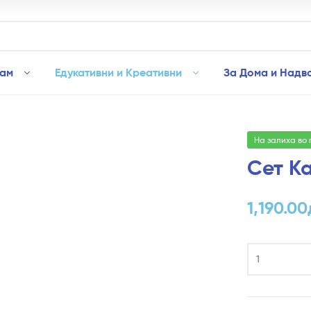
рам
Едукативни и Креативни
За Дома и Надв
На залиха во
Сет К
1,190.00