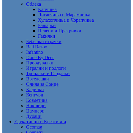
Облека
Капчиња
Лигавчиња и Марамчиња
Хулахопчиња и Чорапчиња
Бањарки
Пелени и Прекривки
Гаќички
Бебешки играчки
Bali Bazoo
Infantino
Done By Deer
Проодувалки
Игрални и подлоги
Тропалки и Глодалки
Вртелешки
Очила за Сонце
Кадички
Кенгури
Козметика
Нокшири
Џампери
Дубаци
Едукативни и Креативни
Geomag
Connetix