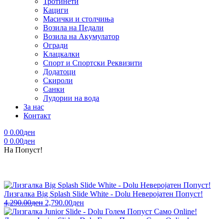
Тротинети
Кациги
Mасички и столчиња
Возила на Педали
Возила на Акумулатор
Огради
Клацкалки
Спорт и Спортски Реквизити
Додатоци
Скироли
Санки
Лудории на вода
За нас
Контакт
0
0.00
ден
0
0.00
ден
На Попуст!
Лизгалка Big Splash Slide White - Dolu Неверојатен Попуст!
4,290.00
ден
2,790.00
ден