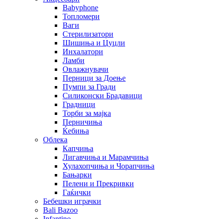
Babyphone
Топломери
Ваги
Стерилизатори
Шишиња и Цуцли
Инхалатори
Ламби
Овлажнувачи
Перници за Доење
Пумпи за Гради
Силиконски Брадавици
Градници
Торби за мајка
Перничиња
Ќебиња
Облека
Капчиња
Лигавчиња и Марамчиња
Хулахопчиња и Чорапчиња
Бањарки
Пелени и Прекривки
Гаќички
Бебешки играчки
Bali Bazoo
Infantino