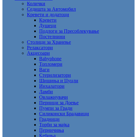
Колички
Седишта за Автомобил
Кревети и додатоци
Кревети
Душеци
Подлоги за Пресоблекување
Постелнини
Столици за Хранење
Релаксатори
Акцесоари
Babyphone
Топломери
Ваги
Стерилизатори
Шишиња и Цуцли
Инхалатори
Ламби
Овлажнувачи
Перници за Доење
Пумпи за Гради
Силиконски Брадавици
Градници
Торби за мајка
Перничиња
Ќебиња