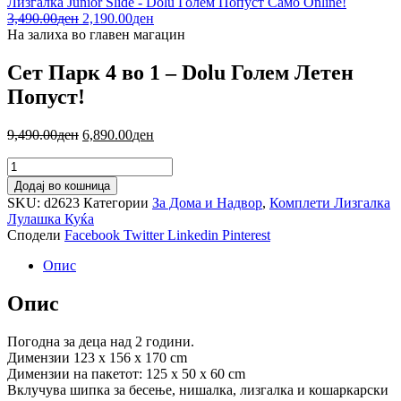
Лизгалка Junior Slide - Dolu Голем Попуст Само Online!
3,490.00
ден
2,190.00
ден
На залиха во главен магацин
Сет Парк 4 во 1 – Dolu Голем Летен
Попуст!
9,490.00
ден
6,890.00
ден
Додај во кошница
SKU:
d2623
Категории
За Дома и Надвор
,
Комплети Лизгалка
Лулашка Куќа
Сподели
Facebook
Twitter
Linkedin
Pinterest
Опис
Опис
Погодна за деца над 2 години.
Димензии 123 x 156 x 170 cm
Димензии на пакетот: 125 х 50 х 60 cm
Вклучува шипка за бесење, нишалка, лизгалка и кошаркарски