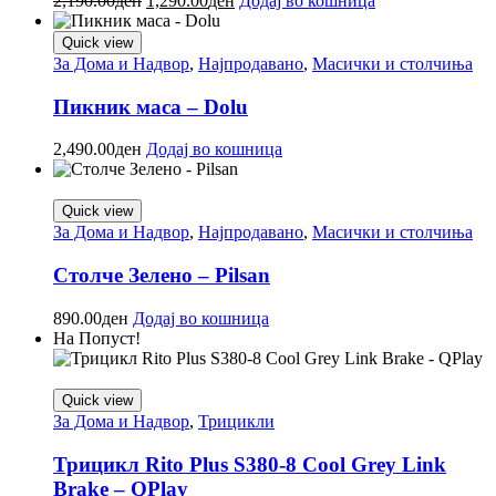
2,190.00
ден
1,290.00
ден
Додај во кошница
Quick view
За Дома и Надвор
,
Најпродавано
,
Mасички и столчиња
Пикник маса – Dolu
2,490.00
ден
Додај во кошница
Quick view
За Дома и Надвор
,
Најпродавано
,
Mасички и столчиња
Столче Зелено – Pilsan
890.00
ден
Додај во кошница
На Попуст!
Quick view
За Дома и Надвор
,
Трицикли
Трицикл Rito Plus S380-8 Cool Grey Link
Brake – QPlay