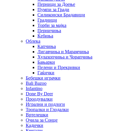
Перници за Доење
Пумпи за Гради
Силиконски Брадавици
Градници
Торби за мајка
Перничиња
Ќебиња
Облека
Капчиња
Лигавчиња и Марамчиња
Хулахопчиња и Чорапчиња
Бањарки
Пелени и Прекривки
Гаќички
Бебешки играчки
Bali Bazoo
Infantino
Done By Deer
Проодувалки
Игрални и подлоги
Тропалки и Глодалки
Вртелешки
Очила за Сонце
Кадички
Кенгури