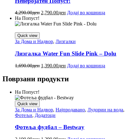
Неверојатен Попуст!
4,290.00
ден
2,790.00
ден
Додај во кошница
На Попуст!
Quick view
За Дома и Надвор
,
Лизгалки
Лизгалка Water Fun Slide Pink – Dolu
1,690.00
ден
1,390.00
ден
Додај во кошница
Поврзани продукти
На Попуст!
Quick view
За Дома и Надвор
,
Најпродавано
,
Лудории на вода
,
Фотељи
,
Додатоци
Фотеља фудбал – Bestway