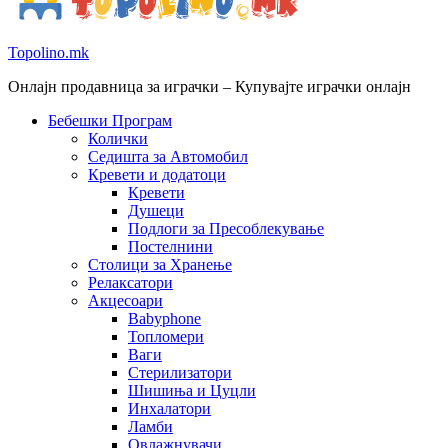
Topolino.mk
Онлајн продавница за играчки – Купувајте играчки онлајн
Бебешки Програм
Колички
Седишта за Автомобил
Кревети и додатоци
Кревети
Душеци
Подлоги за Пресоблекување
Постелнини
Столици за Хранење
Релаксатори
Акцесоари
Babyphone
Топломери
Ваги
Стерилизатори
Шишиња и Цуцли
Инхалатори
Ламби
Овлажнувачи