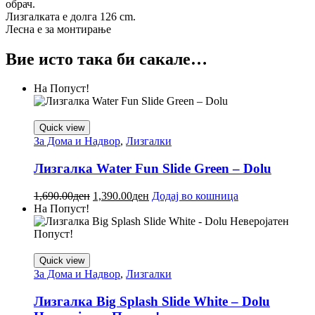
обрач.
Лизгалката е долгa 126 cm.
Лесна е за монтирање
Вие исто така би сакале…
На Попуст!
Quick view
За Дома и Надвор
,
Лизгалки
Лизгалка Water Fun Slide Green – Dolu
1,690.00
ден
1,390.00
ден
Додај во кошница
На Попуст!
Quick view
За Дома и Надвор
,
Лизгалки
Лизгалка Big Splash Slide White – Dolu