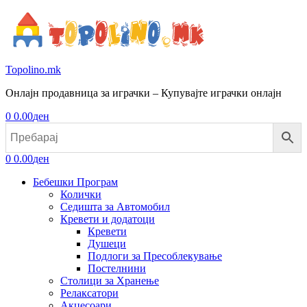
Topolino.mk
Онлајн продавница за играчки – Купувајте играчки онлајн
0
0.00
ден
0
0.00
ден
Бебешки Програм
Колички
Седишта за Автомобил
Кревети и додатоци
Кревети
Душеци
Подлоги за Пресоблекување
Постелнини
Столици за Хранење
Релаксатори
Акцесоари