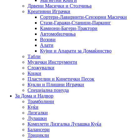
Магнетни Книги
Дрвени Масички и Столчиња
Креативни Играчки
Сортери-Лавиринти-Сензорни Масички
Стази-Гаражи-Станици-Паркинг
Камиони-Багери-Трактори
Автомобилчиња
Возови
Алати
Кујни и Апарати за Домаќинство
Табли
Музички Инструменти
Сложувалки
Коцки
Пластелин и Кинетички Песок
Кукли и Плишни Играчки
Специјална понуда
За Дома и Надвор
Трамболини
Куќи
Лизгалки
Лулашки
Комплети Лизгалка Лулашка Куќа
Балансери
Трицикли