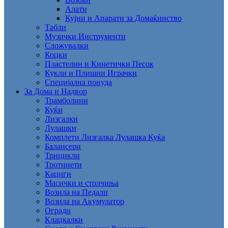
Алати
Кујни и Апарати за Домаќинство
Табли
Музички Инструменти
Сложувалки
Коцки
Пластелин и Кинетички Песок
Кукли и Плишни Играчки
Специјална понуда
За Дома и Надвор
Трамболини
Куќи
Лизгалки
Лулашки
Комплети Лизгалка Лулашка Куќа
Балансери
Трицикли
Тротинети
Кациги
Mасички и столчиња
Возила на Педали
Возила на Акумулатор
Огради
Клацкалки