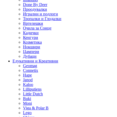
Done By Deer
Проодувалки
Игрални и подлоги
Тропалки и Глодалки
Вртелешки
Очила за Сонце
Кадички
Кенгури
Козметика
Нокшири
Џампери
Дубаци
Едукативни и Креативни
Geomag
Connetix
Hape
Janod
Kaloo
Lilliputiens
Little Dutch
Buki
Moni
Viga & Polar B
Lego