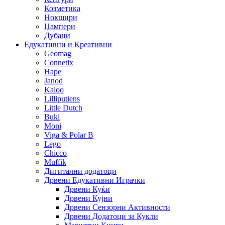
Козметика
Нокшири
Џампери
Дубаци
Едукативни и Креативни
Geomag
Connetix
Hape
Janod
Kaloo
Lilliputiens
Little Dutch
Buki
Moni
Viga & Polar B
Lego
Chicco
Muffik
Дигитални додатоци
Дрвени Едукативни Играчки
Дрвени Куќи
Дрвени Кујни
Дрвени Сензорни Активности
Дрвени Додатоци за Кукли