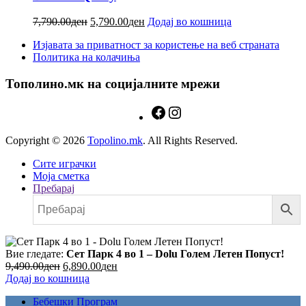
7,790.00
ден
5,790.00
ден
Додај во кошница
Изјавата за приватност за користење на веб страната
Политика на колачиња
Тополино.мк на социјалните мрежи
Copyright © 2026
Topolino.mk
. All Rights Reserved.
Сите играчки
Моја сметка
Пребарај
Вие гледате:
Сет Парк 4 во 1 – Dolu Голем Летен Попуст!
9,490.00
ден
6,890.00
ден
Додај во кошница
Бебешки Програм