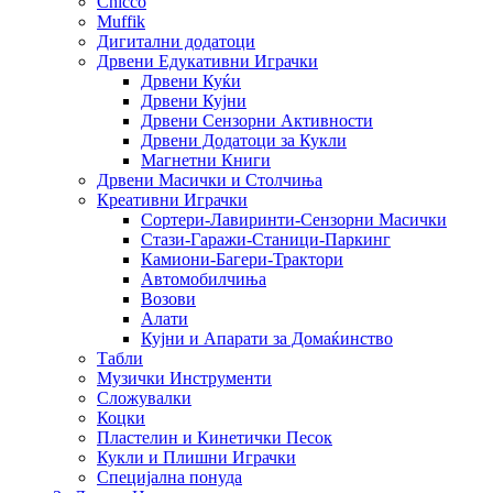
Chicco
Muffik
Дигитални додатоци
Дрвени Едукативни Играчки
Дрвени Куќи
Дрвени Кујни
Дрвени Сензорни Активности
Дрвени Додатоци за Кукли
Магнетни Книги
Дрвени Масички и Столчиња
Креативни Играчки
Сортери-Лавиринти-Сензорни Масички
Стази-Гаражи-Станици-Паркинг
Камиони-Багери-Трактори
Автомобилчиња
Возови
Алати
Кујни и Апарати за Домаќинство
Табли
Музички Инструменти
Сложувалки
Коцки
Пластелин и Кинетички Песок
Кукли и Плишни Играчки
Специјална понуда