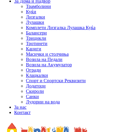
За Дома и Надвор
Трамболини
Куќи
Лизгалки
Лулашки
Комплети Лизгалка Лулашка Куќа
Балансери
Трицикли
Тротинети
Кациги
Mасички и столчиња
Возила на Педали
Возила на Акумулатор
Огради
Клацкалки
Спорт и Спортски Реквизити
Додатоци
Скироли
Санки
Лудории на вода
За нас
Контакт