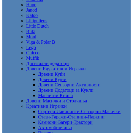
Hape
Janod
Kaloo
Lilliputiens
Little Dutch
Buki
Moni
Viga & Polar B
Lego
Chicco
Muffik
Дигитални додатоци
Дрвени Едукативни Играчки
Дрвени Куќи
Дрвени Кујни
Дрвени Сензорни Активности
Дрвени Додатоци за Кукли
Магнетни Книги
Дрвени Масички и Столчиња
Креативни Играчки
Сортери-Лавиринти-Сензорни Масички
Стази-Гаражи-Станици-Паркинг
Камиони-Багери-Трактори
Автомобилчиња
Возови