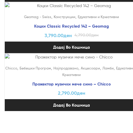
На Попуст!
,
,
Geomag - Swiss
Конструкции
Едукативни и Креативни
Коцки Classic Recycled 142 – Geomag
3,790.00
ден
4,790.00
ден
Додај Во Кошница
,
,
,
,
,
Chicco
Бебешки Програм
Најпродавано
Акцесоари
Ламби
Едукативн
Креативни
Прожектор музички мече сино – Chicco
2,790.00
ден
Додај Во Кошница