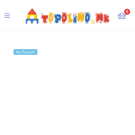
Topolino.mk
0
Topolino.mk
На Попуст!