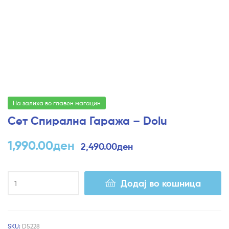
На залиха во главен магацин
Сет Спирална Гаража – Dolu
1,990.00
ден
2,490.00
ден
Додај во кошница
SKU:
D5228