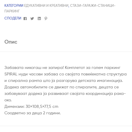
КАТЕГОРИИ
ЕДУКАТИВНИ И КРЕАТИВНИ
,
СТАЗИ-ГАРАЖИ-СТАНИЦИ-
ПАРКИНГ
Facebook
Twitter
Linkedin
Pinterest
СПОДЕЛИ
Опис
Забавата никогаш не запира! Комплетот за голем паркинг
SPIRAL нуди часови забава со својата повеќекатна структура
и спирална рампа што ја разгорува детската имагинација.
Додека автомобилите се движат по спиралите, децата се
забавуваат додека ја развиваат својата координација рака-
око.
Димензии: 30×108,5×77,5 cm
Соодветно за деца 2 години.