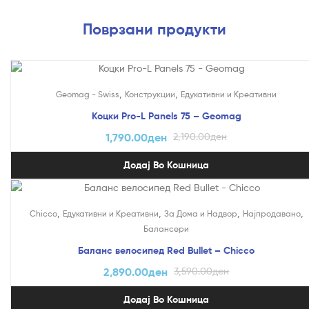
Поврзани продукти
На Попуст!
,
,
Geomag - Swiss
Конструкции
Едукативни и Креативни
Коцки Pro-L Panels 75 – Geomag
1,790.00
ден
2,190.00
ден
Додај Во Кошница
На Попуст!
,
,
,
,
Chicco
Едукативни и Креативни
За Дома и Надвор
Најпродавано
Балансери
Баланс велосипед Red Bullet – Chicco
2,890.00
ден
3,590.00
ден
Додај Во Кошница