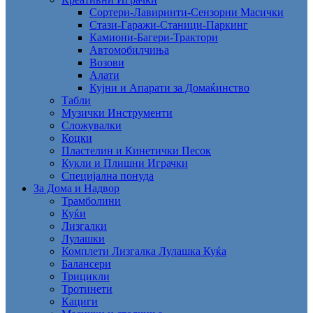
Сортери-Лавиринти-Сензорни Масички
Стази-Гаражи-Станици-Паркинг
Камиони-Багери-Трактори
Автомобилчиња
Возови
Алати
Кујни и Апарати за Домаќинство
Табли
Музички Инструменти
Сложувалки
Коцки
Пластелин и Кинетички Песок
Кукли и Плишни Играчки
Специјална понуда
За Дома и Надвор
Трамболини
Куќи
Лизгалки
Лулашки
Комплети Лизгалка Лулашка Куќа
Балансери
Трицикли
Тротинети
Кациги