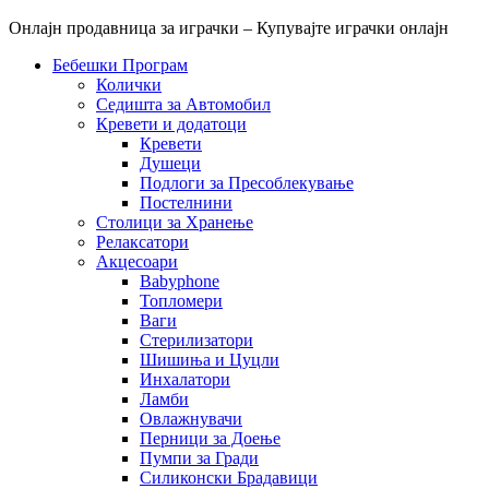
Онлајн продавница за играчки – Купувајте играчки онлајн
Бебешки Програм
Колички
Седишта за Автомобил
Кревети и додатоци
Кревети
Душеци
Подлоги за Пресоблекување
Постелнини
Столици за Хранење
Релаксатори
Акцесоари
Babyphone
Топломери
Ваги
Стерилизатори
Шишиња и Цуцли
Инхалатори
Ламби
Овлажнувачи
Перници за Доење
Пумпи за Гради
Силиконски Брадавици