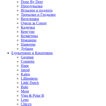
Done By Deer
Проодувалки
Игрални и подлоги
Тропалки и Глодалки
Вртелешки
Очила за Сонце
Кадички
Кенгури
Козметика
Нокшири
Џампери
Дубаци
Едукативни и Креативни
Geomag
Connetix
Hape
Janod
Kaloo
Lilliputiens
Little Dutch
Buki
Moni
Viga & Polar B
Lego
Chicco