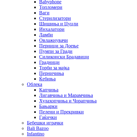
Babyphone
Топломери
Ваги
Стерилизатори
Шишиња и Цуцли
Инхалатори
Ламби
Овлажнувачи
Перници за Доење
Пумпи за Гради
Силиконски Брадавици
Градници
Торби за мајка
Перничиња
Ќебиња
Облека
Капчиња
Лигавчиња и Марамчиња
Хулахопчиња и Чорапчиња
Бањарки
Пелени и Прекривки
Гаќички
Бебешки играчки
Bali Bazoo
Infantino