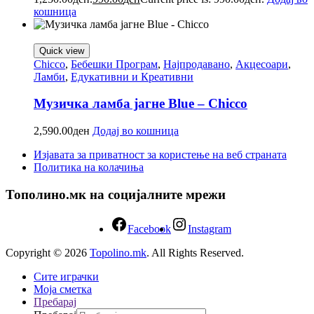
кошница
Quick view
Chicco
,
Бебешки Програм
,
Најпродавано
,
Акцесоари
,
Ламби
,
Едукативни и Креативни
Музичка ламба јагне Blue – Chicco
2,590.00
ден
Додај во кошница
Изјавата за приватност за користење на веб страната
Политика на колачиња
Тополино.мк на социјалните мрежи
Facebook
Instagram
Copyright © 2026
Topolino.mk
. All Rights Reserved.
Сите играчки
Моја сметка
Пребарај