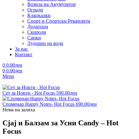
Возила на Акумулатор
Огради
Клацкалки
Спорт и Спортски Реквизити
Додатоци
Скироли
Санки
Лудории на вода
За нас
Контакт
0
0.00
ден
0
0.00
ден
Menu
Сет за Нокти - Hot Focus
590.00
ден
Споменар Happy Notes- Hot Focus
690.00
ден
Нема на залиха
Сјај и Балзам за Усни Candy – Hot
Focus