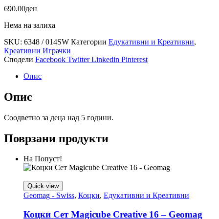
690.00
ден
Нема на залиха
SKU:
6348 / 014SW
Категории
Едукативни и Креативни
,
Креативни Играчки
Сподели
Facebook
Twitter
Linkedin
Pinterest
Опис
Опис
Соодветно за деца над 5 години.
Поврзани продукти
На Попуст!
Quick view
Geomag - Swiss
,
Коцки
,
Едукативни и Креативни
Коцки Сет Magicube Creative 16 – Geomag