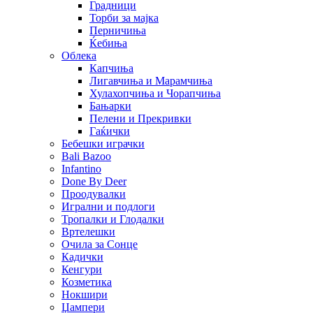
Градници
Торби за мајка
Перничиња
Ќебиња
Облека
Капчиња
Лигавчиња и Марамчиња
Хулахопчиња и Чорапчиња
Бањарки
Пелени и Прекривки
Гаќички
Бебешки играчки
Bali Bazoo
Infantino
Done By Deer
Проодувалки
Игрални и подлоги
Тропалки и Глодалки
Вртелешки
Очила за Сонце
Кадички
Кенгури
Козметика
Нокшири
Џампери