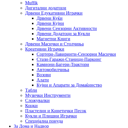
Muffik
Дигитални додатоци
Дрвени Едукативни Играчки
Дрвени Куќи
Дрвени Кујни
Дрвени Сензорни Активности
Дрвени Додатоци за Кукли
Магнетни Книги
Дрвени Масички и Столчиња
Креативни Играчки
Сортери-Лавиринти-Сензорни Масички
Стази-Гаражи-Станици-Паркинг
Камиони-Багери-Трактори
Автомобилчиња
Возови
Алати
Кујни и Апарати за Домаќинство
Табли
Музички Инструменти
Сложувалки
Коцки
Пластелин и Кинетички Песок
Кукли и Плишни Играчки
Специјална понуда
За Дома и Надвор