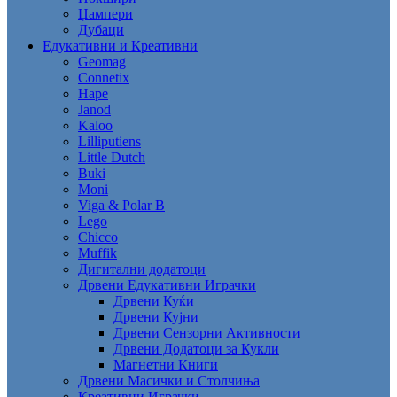
Џампери
Дубаци
Едукативни и Креативни
Geomag
Connetix
Hape
Janod
Kaloo
Lilliputiens
Little Dutch
Buki
Moni
Viga & Polar B
Lego
Chicco
Muffik
Дигитални додатоци
Дрвени Едукативни Играчки
Дрвени Куќи
Дрвени Кујни
Дрвени Сензорни Активности
Дрвени Додатоци за Кукли
Магнетни Книги
Дрвени Масички и Столчиња
Креативни Играчки