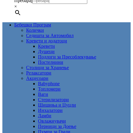
Пребарај
×
Бебешки Програм
Колички
Седишта за Автомобил
Кревети и додатоци
Кревети
Душеци
Подлоги за Пресоблекување
Постелнини
Столици за Хранење
Релаксатори
Акцесоари
Babyphone
Топломери
Ваги
Стерилизатори
Шишиња и Цуцли
Инхалатори
Ламби
Овлажнувачи
Перници за Доење
Пумпи за Гради