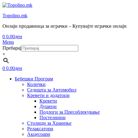
Topolino.mk
Онлајн продавница за играчки – Купувајте играчки онлајн
0
0.00
ден
Menu
Пребарај
×
0
0.00
ден
Бебешки Програм
Колички
Седишта за Автомобил
Кревети и додатоци
Кревети
Душеци
Подлоги за Пресоблекување
Постелнини
Столици за Хранење
Релаксатори
Акцесоари