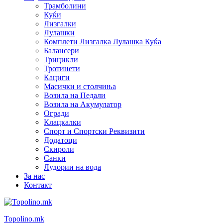
Трамболини
Куќи
Лизгалки
Лулашки
Комплети Лизгалка Лулашка Куќа
Балансери
Трицикли
Тротинети
Кациги
Mасички и столчиња
Возила на Педали
Возила на Акумулатор
Огради
Клацкалки
Спорт и Спортски Реквизити
Додатоци
Скироли
Санки
Лудории на вода
За нас
Контакт
Topolino.mk