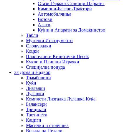
Стази-Гаражи-Станици-Паркинг
Камиони-Багери-Трактори
Автомобилчиња
Возови
Алати
Кујни и Апарати за Домаќинство
Табли
Музички Инструменти
Сложувалки
Коцки
Пластелин и Кинетички Песок
Кукли и Плишни Играчки
Специјална понуда
За Дома и Надвор
Трамболини
Куќи
Лизгалки
Лулашки
Комплети Лизгалка Лулашка Куќа
Балансери
Трицикли
Тротинети
Кациги
Mасички и столчиња
Возила на Педали