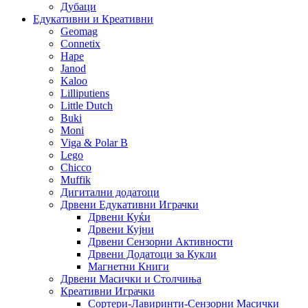
Дубаци
Едукативни и Креативни
Geomag
Connetix
Hape
Janod
Kaloo
Lilliputiens
Little Dutch
Buki
Moni
Viga & Polar B
Lego
Chicco
Muffik
Дигитални додатоци
Дрвени Едукативни Играчки
Дрвени Куќи
Дрвени Кујни
Дрвени Сензорни Активности
Дрвени Додатоци за Кукли
Магнетни Книги
Дрвени Масички и Столчиња
Креативни Играчки
Сортери-Лавиринти-Сензорни Масички