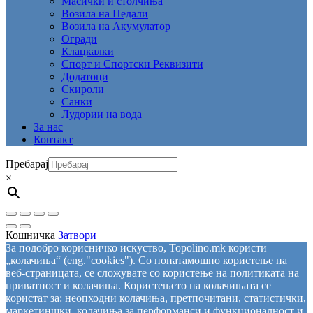
Mасички и столчиња
Возила на Педали
Возила на Акумулатор
Огради
Клацкалки
Спорт и Спортски Реквизити
Додатоци
Скироли
Санки
Лудории на вода
За нас
Контакт
Пребарај
×
Кошничка
Затвори
За подобро корисничко искуство, Topolino.mk користи
„колачиња“ (eng."cookies"). Со понатамошно користење на
веб-страницата, се сложувате со користење на политиката на
приватност и колачиња. Користењето на колачињата се
користат за: неопходни колачиња, претпочитани, статистички,
маркетиншки, колачиња за перформанси и функционалност и