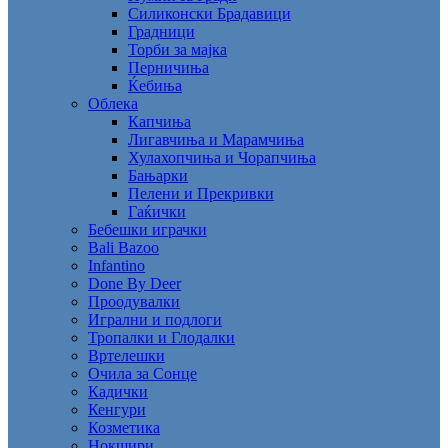
Силиконски Брадавици
Градници
Торби за мајка
Перничиња
Ќебиња
Облека
Капчиња
Лигавчиња и Марамчиња
Хулахопчиња и Чорапчиња
Бањарки
Пелени и Прекривки
Гаќички
Бебешки играчки
Bali Bazoo
Infantino
Done By Deer
Проодувалки
Игрални и подлоги
Тропалки и Глодалки
Вртелешки
Очила за Сонце
Кадички
Кенгури
Козметика
Нокшири