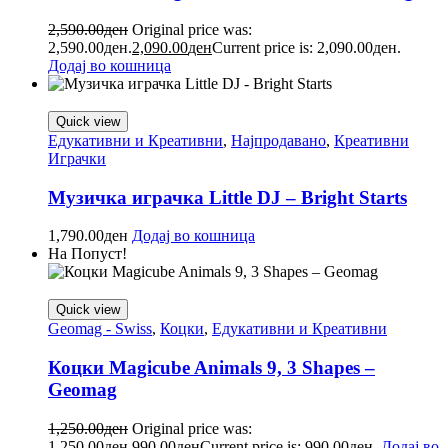
2,590.00
ден
Original price was:
2,590.00ден.
2,090.00
ден
Current price is: 2,090.00ден.
Додај во кошница
Quick view
Едукативни и Креативни
,
Најпродавано
,
Креативни
Играчки
Музичка играчка Little DJ – Bright Starts
1,790.00
ден
Додај во кошница
На Попуст!
Quick view
Geomag - Swiss
,
Коцки
,
Едукативни и Креативни
Коцки Magicube Animals 9, 3 Shapes –
Geomag
1,250.00
ден
Original price was:
1,250.00ден.
990.00
ден
Current price is: 990.00ден.
Додај во