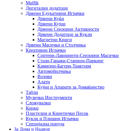
Muffik
Дигитални додатоци
Дрвени Едукативни Играчки
Дрвени Куќи
Дрвени Кујни
Дрвени Сензорни Активности
Дрвени Додатоци за Кукли
Магнетни Книги
Дрвени Масички и Столчиња
Креативни Играчки
Сортери-Лавиринти-Сензорни Масички
Стази-Гаражи-Станици-Паркинг
Камиони-Багери-Трактори
Автомобилчиња
Возови
Алати
Кујни и Апарати за Домаќинство
Табли
Музички Инструменти
Сложувалки
Коцки
Пластелин и Кинетички Песок
Кукли и Плишни Играчки
Специјална понуда
За Дома и Надвор