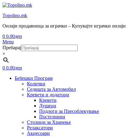
Topolino.mk
Онлајн продавница за играчки – Купувајте играчки онлајн
0
0.00
ден
Menu
Пребарај
×
0
0.00
ден
Бебешки Програм
Колички
Седишта за Автомобил
Кревети и додатоци
Кревети
Душеци
Подлоги за Пресоблекување
Постелнини
Столици за Хранење
Релаксатори
Акцесоари