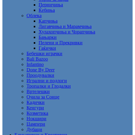
Перничиња
Ќебиња
Облека
Капчиња
Лигавчиња и Марамчиња
Хулахопчиња и Чорапчиња
Бањарки
Пелени и Прекривки
Гаќички
Бебешки играчки
Bali Bazoo
Infantino
Done By Deer
Проодувалки
Игрални и подлоги
Тропалки и Глодалки
Вртелешки
Очила за Сонце
Кадички
Кенгури
Козметика
Нокшири
Џампери
Дубаци
Едукативни и Креативни