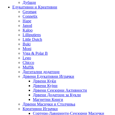
Дубаци
Едукативни и Креативни
Geomag
Connetix
Hape
Janod
Kaloo
Lilliputiens
Little Dutch
Buki
Moni
Viga & Polar B
Lego
Chicco
Muffik
Дигитални додатоци
Дрвени Едукативни Играчки
Дрвени Куќи
Дрвени Кујни
Дрвени Сензорни Активности
Дрвени Додатоци за Кукли
Магнетни Книги
Дрвени Масички и Столчиња
Креативни Играчки
Сортери-Лавиринти-Сензорни Масички