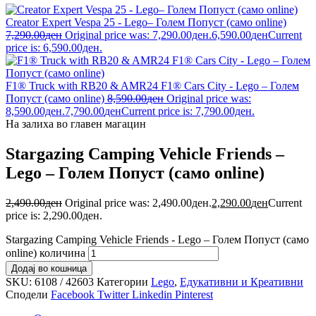
Creator Expert Vespa 25 - Lego– Голем Попуст (само online)
7,290.00
ден
Original price was: 7,290.00ден.
6,590.00
ден
Current
price is: 6,590.00ден.
F1® Truck with RB20 & AMR24 F1® Cars City - Lego – Голем
Попуст (само online)
8,590.00
ден
Original price was:
8,590.00ден.
7,790.00
ден
Current price is: 7,790.00ден.
На залиха во главен магацин
Stargazing Camping Vehicle Friends –
Lego – Голем Попуст (само online)
2,490.00
ден
Original price was: 2,490.00ден.
2,290.00
ден
Current
price is: 2,290.00ден.
Stargazing Camping Vehicle Friends - Lego – Голем Попуст (само
online) количина
Додај во кошница
SKU:
6108 / 42603
Категории
Lego
,
Едукативни и Креативни
Сподели
Facebook
Twitter
Linkedin
Pinterest