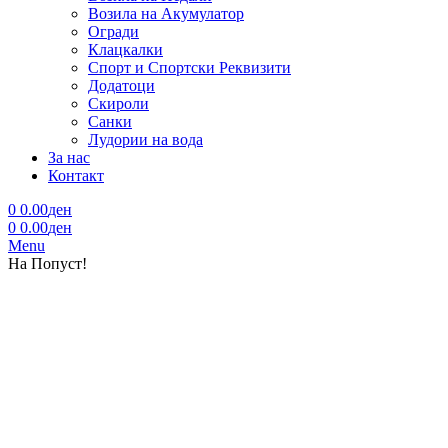
Возила на Акумулатор
Огради
Клацкалки
Спорт и Спортски Реквизити
Додатоци
Скироли
Санки
Лудории на вода
За нас
Контакт
0
0.00
ден
0
0.00
ден
Menu
На Попуст!