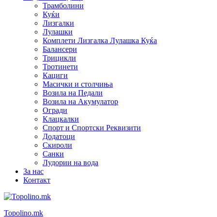
Трамболини
Куќи
Лизгалки
Лулашки
Комплети Лизгалка Лулашка Куќа
Балансери
Трицикли
Тротинети
Кациги
Mасички и столчиња
Возила на Педали
Возила на Акумулатор
Огради
Клацкалки
Спорт и Спортски Реквизити
Додатоци
Скироли
Санки
Лудории на вода
За нас
Контакт
Topolino.mk