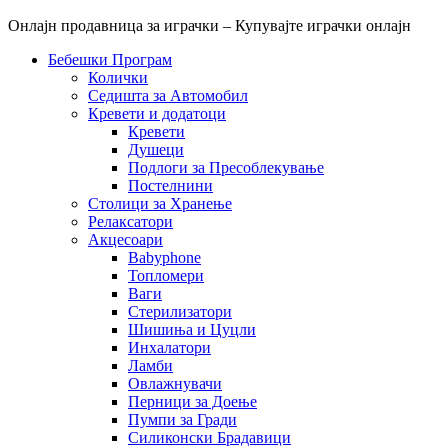
Онлајн продавница за играчки – Купувајте играчки онлајн
Бебешки Програм
Колички
Седишта за Автомобил
Кревети и додатоци
Кревети
Душеци
Подлоги за Пресоблекување
Постелнини
Столици за Хранење
Релаксатори
Акцесоари
Babyphone
Топломери
Ваги
Стерилизатори
Шишиња и Цуцли
Инхалатори
Ламби
Овлажнувачи
Перници за Доење
Пумпи за Гради
Силиконски Брадавици