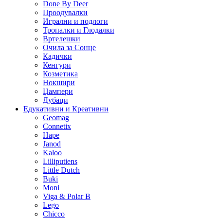
Done By Deer
Проодувалки
Игрални и подлоги
Тропалки и Глодалки
Вртелешки
Очила за Сонце
Кадички
Кенгури
Козметика
Нокшири
Џампери
Дубаци
Едукативни и Креативни
Geomag
Connetix
Hape
Janod
Kaloo
Lilliputiens
Little Dutch
Buki
Moni
Viga & Polar B
Lego
Chicco