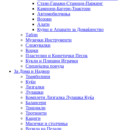
Стази-Гаражи-Станици-Паркинг
Камиони-Багери-Трактори
Автомобилчиња
Возови
Алати
Кујни и Апарати за Домаќинство
Табли
Музички Инструменти
Сложувалки
Коцки
Пластелин и Кинетички Песок
Кукли и Плишни Играчки
Специјална понуда
За Дома и Надвор
Трамболини
Куќи
Лизгалки
Лулашки
Комплети Лизгалка Лулашка Куќа
Балансери
Трицикли
Тротинети
Кациги
Mасички и столчиња
Возила на Педали