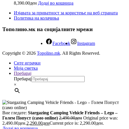
8,390.00
ден
Додај во кошница
Изјавата за приватност за користење на веб страната
Политика на колачиња
Тополино.мк на социјалните мрежи
Facebook
Instagram
Copyright © 2026
Topolino.mk
. All Rights Reserved.
Сите играчки
Моја сметка
Пребарај
Пребарај
×
Вие гледате:
Stargazing Camping Vehicle Friends – Lego –
Голем Попуст (само online)
2,490.00
ден
Original price was:
2,490.00ден.
2,290.00
ден
Current price is: 2,290.00ден.
Додај во кошница