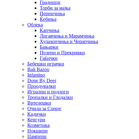
Градници
Торби за мајка
Перничиња
Ќебиња
Облека
Капчиња
Лигавчиња и Марамчиња
Хулахопчиња и Чорапчиња
Бањарки
Пелени и Прекривки
Гаќички
Бебешки играчки
Bali Bazoo
Infantino
Done By Deer
Проодувалки
Игрални и подлоги
Тропалки и Глодалки
Вртелешки
Очила за Сонце
Кадички
Кенгури
Козметика
Нокшири
Џампери