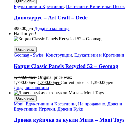
Quick view
Едукативни и Креативни
,
Пастелин и Кинетички Песок
Диносаурус – Art Craft – Dede
490.00
ден
Додај во кошница
На Попуст!
Quick view
Geomag - Swiss
,
Конструкции
,
Едукативни и Креативни
Коцки Classic Panels Recycled 52 – Geomag
1,790.00
ден
Original price was:
1,790.00ден.
1,390.00
ден
Current price is: 1,390.00ден.
Додај во кошница
Quick view
Moni
,
Едукативни и Креативни
,
Најпродавано
,
Дрвени
Едукативни Играчки
,
Дрвени Куќи
Дрвена куќичка за кукли Мила – Moni Toys