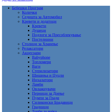
Бебешки Програм
Колички
Седишта за Автомобил
Кревети и додатоци
Кревети
Душеци
Подлоги за Пресоблекување
Постелнини
Столици за Хранење
Релаксатори
Акцесоари
Babyphone
Топломери
Ваги
Стерилизатори
Шишиња и Цуцли
Инхалатори
Ламби
Овлажнувачи
Перници за Доење
Пумпи за Гради
Силиконски Брадавици
Градници
Торби за мајка