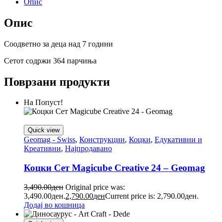
Опис
Опис
Соодветно за деца над 7 години
Сетот содржи 364 парчиња
Поврзани продукти
На Попуст!
Quick view
Geomag - Swiss
,
Конструкции
,
Коцки
,
Едукативни и
Креативни
,
Најпродавано
Коцки Сет Magicube Creative 24 – Geomag
3,490.00
ден
Original price was:
3,490.00ден.
2,790.00
ден
Current price is: 2,790.00ден.
Додај во кошница