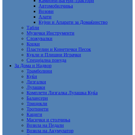
Камиони-Багери-Трактори
Автомобилчиња
Возови
Алати
Кујни и Апарати за Домаќинство
Табли
Музички Инструменти
Сложувалки
Коцки
Пластелин и Кинетички Песок
Кукли и Плишни Играчки
Специјална понуда
За Дома и Надвор
Трамболини
Куќи
Лизгалки
Лулашки
Комплети Лизгалка Лулашка Куќа
Балансери
Трицикли
Тротинети
Кациги
Mасички и столчиња
Возила на Педали
Возила на Акумулатор