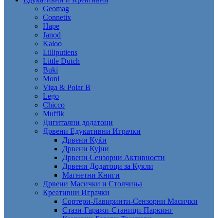
Geomag
Connetix
Hape
Janod
Kaloo
Lilliputiens
Little Dutch
Buki
Moni
Viga & Polar B
Lego
Chicco
Muffik
Дигитални додатоци
Дрвени Едукативни Играчки
Дрвени Куќи
Дрвени Кујни
Дрвени Сензорни Активности
Дрвени Додатоци за Кукли
Магнетни Книги
Дрвени Масички и Столчиња
Креативни Играчки
Сортери-Лавиринти-Сензорни Масички
Стази-Гаражи-Станици-Паркинг