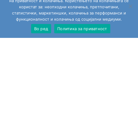
на приватност и колачиња. Користењето на колачињата се
користат за: неопходни колачиња, претпочитани,
статистички, маркетиншки, колачиња за перформанси и
функционалност и колачиња од социјални медиуми.
Во ред
Политика за приватност
Сите играчки
Моја сметка
Пребарај
Изјавата за приватност за користење на веб страната
Политика на колачиња
Тополино.мк на социјалните мрежи
Copyright © 2026
Topolino.mk
. All Rights Reserved.