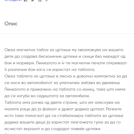
Опис
Оваа магнетна табла за цртање му овозможува на вашето
дете да создава бесконечни цртежи и скици без нередот од
бои и маркери. Пенкалото и 4-те магнетни печати откриваат
4 различни бои кога се користат на таблата.
Оваа таблета за цртање е лесна и доволно компактна за да
се носи во автомобилот за уметничка забава во движење.
Пенкалото е прикачено на таблата со конец, така што нема
да се изгуби во седиштата за автомобили.
Таблата има рачка од двете страни, што им олеснува на
малите раце да ја фаќаат и држат додека цртаат. Рачките
исто така помагаат да се стабилизира таблата за цртање
додека вашите деца ја користат лизгачката гума за да го
исчистат екранот и да создадат повеќе цртежи.