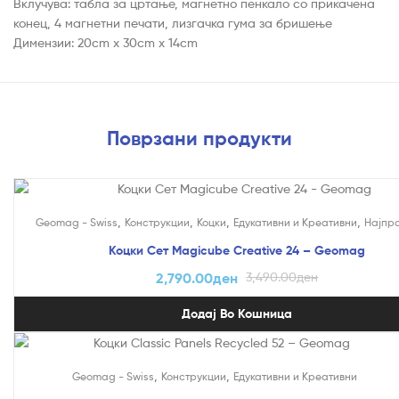
Вклучува: табла за цртање, магнетно пенкало со прикачена
конец, 4 магнетни печати, лизгачка гума за бришење
Димензии: 20cm x 30cm x 14cm
Поврзани продукти
На Попуст!
,
,
,
,
Geomag - Swiss
Конструкции
Коцки
Едукативни и Креативни
Најпр
Коцки Сет Magicube Creative 24 – Geomag
2,790.00
ден
3,490.00
ден
Додај Во Кошница
На Попуст!
,
,
Geomag - Swiss
Конструкции
Едукативни и Креативни