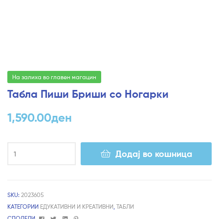
На залиха во главен магацин
Табла Пиши Бриши со Ногарки
1,590.00
ден
Додај во кошница
SKU:
2023605
КАТЕГОРИИ
ЕДУКАТИВНИ И КРЕАТИВНИ
,
ТАБЛИ
Facebook
Twitter
Linkedin
Pinterest
СПОДЕЛИ