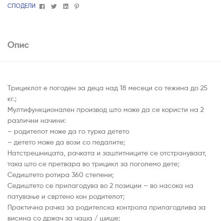
Facebook
Twitter
Linkedin
Pinterest
СПОДЕЛИ
Опис
Трициклот е погоден за деца над 18 месеци со тежина до 25
кг.;
Мултифункционален производ што може да се користи на 2
различни начини:
– родителот може да го турка детето
– детето може да вози со педалите;
Натстрешницата, рачката и заштитниците се отстрануваат,
така што се претвара во трицикл за поголемо дете;
Седиштето ротира 360 степени;
Седиштето се прилагодува во 2 позиции – во насока на
патување и свртено кон родителот;
Практична рачка за родителска контрола прилагодлива за
висина со држач за чаша / шише;