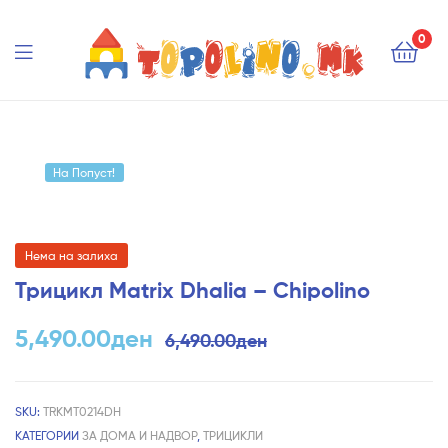
Topolino.mk
0
Topolino.mk
На Попуст!
Нема на залиха
Трицикл Matrix Dhalia – Chipolino
5,490.00
ден
6,490.00
ден
SKU:
TRKMT0214DH
КАТЕГОРИИ
ЗА ДОМА И НАДВОР
,
ТРИЦИКЛИ