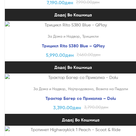
7,190.00
ден
7,990.00
ден
Додај Во Кошница
На Попуст!
,
За Дома и Надвор
Трицикли
Трицикл Rito S380 Blue – QPlay
5,990.00
ден
7,460.00
ден
Додај Во Кошница
На Попуст!
,
,
За Дома и Надвор
Најпродавано
Возила на Педали
Трактор Багер со Приколка – Dolu
3,390.00
ден
3,790.00
ден
Додај Во Кошница