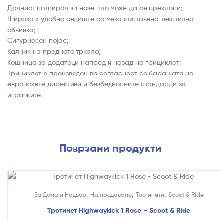
Долниот потпирач за нозе што може да се преклопи;
Широко и удобно седиште со мека поставена текстилна
обвивка;
Сигурносен појас;
Калник на предното тркало;
Кошница за додатоци напред и назад на трициклот;
Трициклот е произведен во согласност со барањата на
европските директиви и безбедносните стандарди за
играчките.
Поврзани продукти
На Попуст!
,
,
,
За Дома и Надвор
Најпродавано
Тротинети
Scoot & Ride
Тротинет Highwaykick 1 Rose – Scoot & Ride