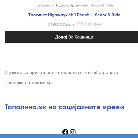
На Попуст!
,
,
За Дома и Надвор
Тротинети
Scoot & Ride
Тротинет Highwaykick 1 Peach – Scoot & Ride
7,190.00
ден
7,990.00
ден
Додај Во Кошница
Изјавата за приватност за користење на веб страната
Политика на колачиња
Тополино.мк на социјалните мрежи