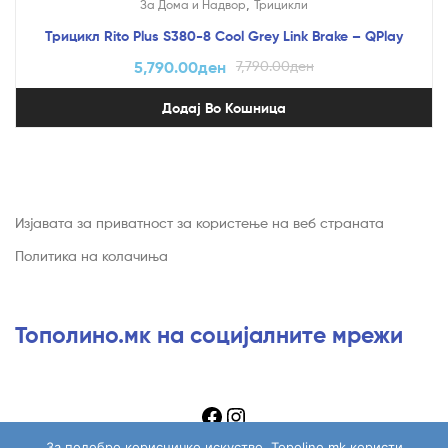
,
За Дома и Надвор
Трицикли
Трицикл Rito Plus S380-8 Cool Grey Link Brake – QPlay
5,790.00
ден
7,790.00
ден
Додај Во Кошница
Изјавата за приватност за користење на веб страната
Политика на колачиња
Тополино.мк на социјалните мрежи
За подобро корисничко искуство, Topolino.mk користи