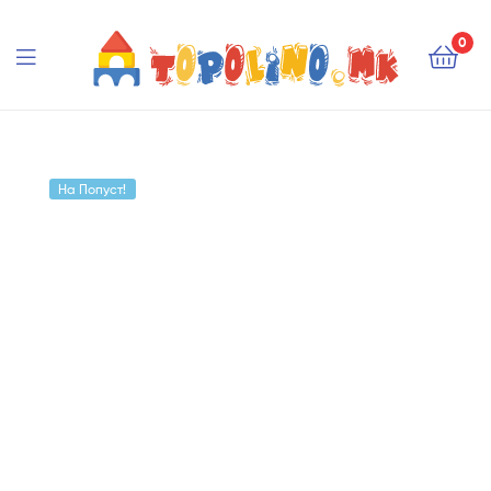
Topolino.mk
0
Topolino.mk
На Попуст!