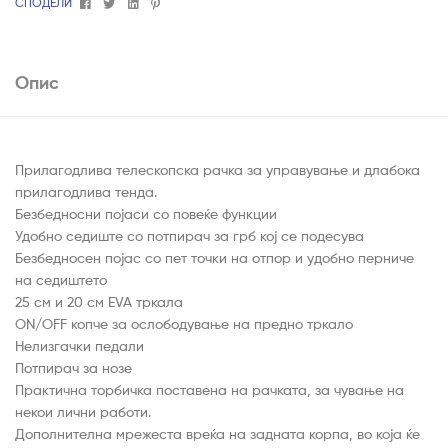
Facebook
Twitter
Linkedin
Pinterest
СПОДЕЛИ
Опис
Прилагодлива телескопска рачка за управување и длабока
прилагодлива тенда.
Безбедносни појаси со повеќе функции
Удобно седиште со потпирач за грб кој се подесува
Безбедносен појас со пет точки на отпор и удобно перниче
на седиштето
25 см и 20 см EVA тркала
ON/OFF копче за ослободување на предно тркало
Нелизгачки педали
Потпирач за нозе
Практична торбичка поставена на рачката, за чување на
некои лични работи.
Дополнителна мрежеста вреќа на задната корпа, во која ќе