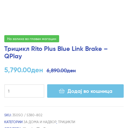
На залиха во главен магацин
Трицикл Rito Plus Blue Link Brake –
QPlay
5,790.00
ден
6,890.00
ден
Додај во кошница
SKU:
3505О / S380-802
КАТЕГОРИИ
ЗА ДОМА И НАДВОР
,
ТРИЦИКЛИ