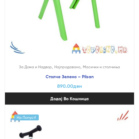
,
,
За Дома и Надвор
Најпродавано
Mасички и столчиња
Столче Зелено – Pilsan
890.00
ден
Додај Во Кошница
На Попуст!