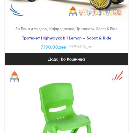
,
,
,
За Дома и Надвор
Најпродавано
Тротинети
Scoot & Ride
Тротинет Highwaykick 1 Lemon – Scoot & Ride
7,190.00
ден
7,990.00
ден
Додај Во Кошница