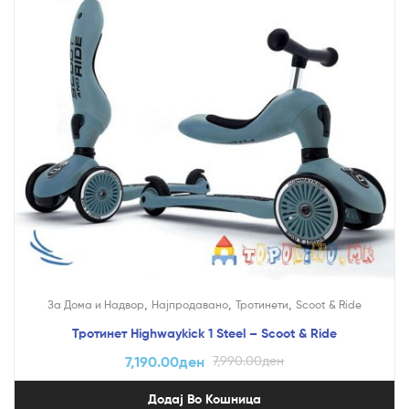
,
,
,
За Дома и Надвор
Најпродавано
Тротинети
Scoot & Ride
Тротинет Highwaykick 1 Steel – Scoot & Ride
7,190.00
ден
7,990.00
ден
Додај Во Кошница