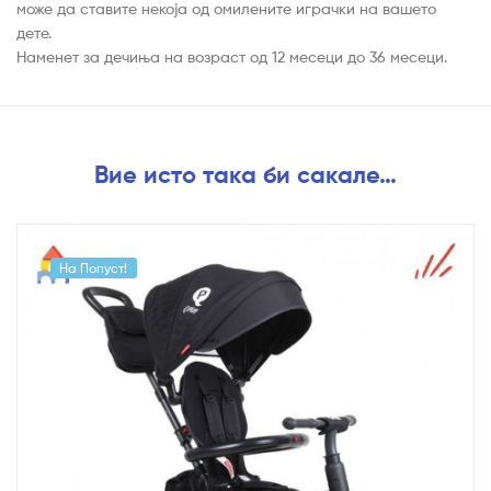
може да ставите некоја од омилените играчки на вашето
дете.
Наменет за дечиња на возраст од 12 месеци до 36 месеци.
Вие исто така би сакале…
На Попуст!