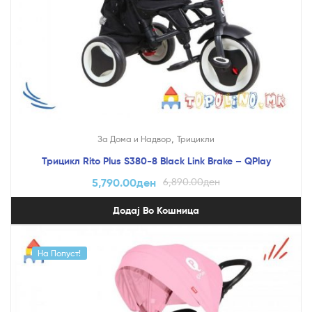
,
За Дома и Надвор
Трицикли
Трицикл Rito Plus S380-8 Black Link Brake – QPlay
5,790.00
ден
6,890.00
ден
Додај Во Кошница
На Попуст!