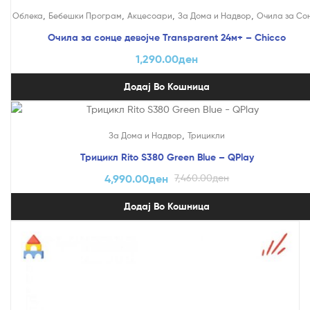
,
,
,
,
Облека
Бебешки Програм
Акцесоари
За Дома и Надвор
Очила за Со
Очила за сонце девојче Transparent 24м+ – Chicco
1,290.00
ден
Додај Во Кошница
На Попуст!
,
За Дома и Надвор
Трицикли
Трицикл Rito S380 Green Blue – QPlay
4,990.00
ден
7,460.00
ден
Додај Во Кошница