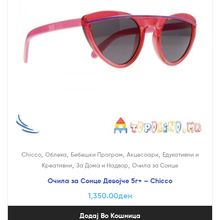
,
,
,
,
Chicco
Облека
Бебешки Програм
Акцесоари
Едукативни и
,
,
Креативни
За Дома и Надвор
Очила за Сонце
Очила за Сонце Девојче 5г+ – Chicco
1,350.00
ден
Додај Во Кошница