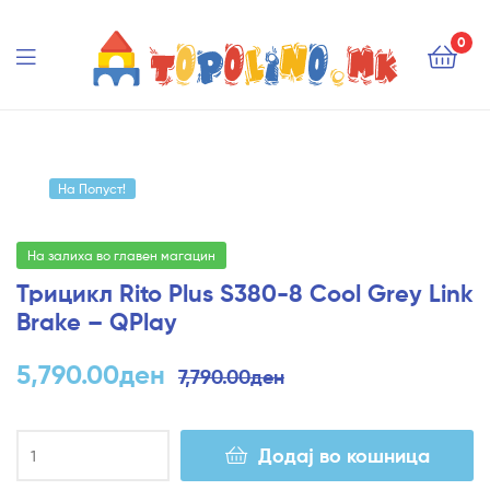
Topolino.mk
0
Topolino.mk
На Попуст!
На залиха во главен магацин
Трицикл Rito Plus S380-8 Cool Grey Link
Brake – QPlay
5,790.00
ден
7,790.00
ден
Додај во кошница