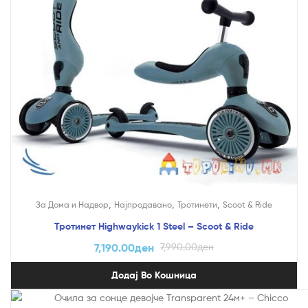
,
,
,
За Дома и Надвор
Најпродавано
Тротинети
Scoot & Ride
Тротинет Highwaykick 1 Steel – Scoot & Ride
7,190.00
ден
7,990.00
ден
Додај Во Кошница