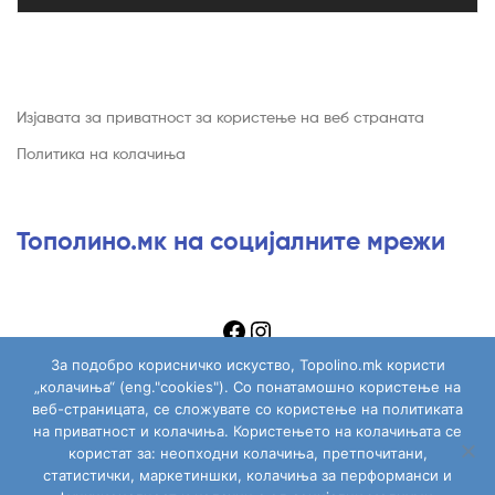
Изјавата за приватност за користење на веб страната
Политика на колачиња
Тополино.мк на социјалните мрежи
За подобро корисничко искуство, Topolino.mk користи
„колачиња“ (eng."cookies"). Со понатамошно користење на
веб-страницата, се сложувате со користење на политиката
на приватност и колачиња. Користењето на колачињата се
Copyright © 2026
Topolino.mk
. All Rights Reserved.
користат за: неопходни колачиња, претпочитани,
статистички, маркетиншки, колачиња за перформанси и