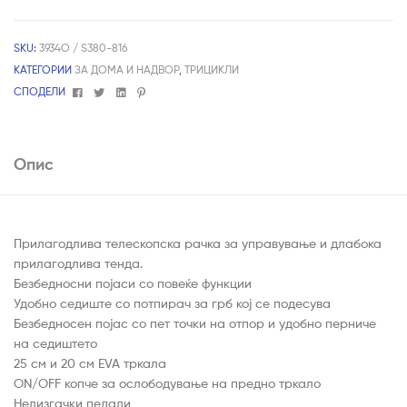
SKU:
3934О / S380-816
КАТЕГОРИИ
ЗА ДОМА И НАДВОР
,
ТРИЦИКЛИ
Facebook
Twitter
Linkedin
Pinterest
СПОДЕЛИ
Опис
Прилагодлива телескопска рачка за управување и длабока
прилагодлива тенда.
Безбедносни појаси со повеќе функции
Удобно седиште со потпирач за грб кој се подесува
Безбедносен појас со пет точки на отпор и удобно перниче
на седиштето
25 см и 20 см EVA тркала
ON/OFF копче за ослободување на предно тркало
Нелизгачки педали