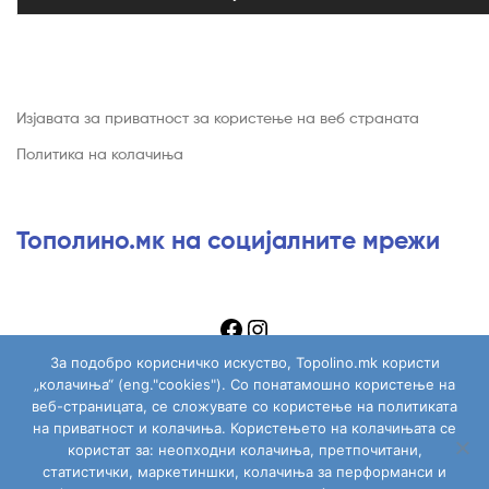
Изјавата за приватност за користење на веб страната
Политика на колачиња
Тополино.мк на социјалните мрежи
За подобро корисничко искуство, Topolino.mk користи
„колачиња“ (eng."cookies"). Со понатамошно користење на
веб-страницата, се сложувате со користење на политиката
на приватност и колачиња. Користењето на колачињата се
Copyright © 2026
Topolino.mk
. All Rights Reserved.
користат за: неопходни колачиња, претпочитани,
статистички, маркетиншки, колачиња за перформанси и