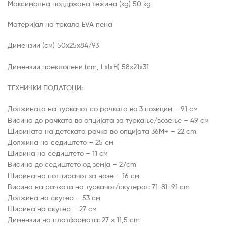
Максимална поддржана тежина (kg) 50 kg
Материјал на тркала EVA пена
Димензии (см) 50х25х84/93
Димензии преклопени (cm, LxlxH) 58x21x31
ТЕХНИЧКИ ПОДАТОЦИ:
Должината на туркачот со рачката во 3 позиции – 91 см
Висина до рачката во опцијата за туркање/возење – 49 см
Ширината на детската рачка во опцијата 36M+ – 22 cm
Должина на седиштето – 25 см
Ширина на седиштето – 11 см
Висина до седиштето од земја – 27cm
Ширина на потпирачот за нозе – 16 см
Висина на рачката на туркачот/скутерот: 71-81-91 cm
Должина на скутер – 53 см
Ширина на скутер – 27 см
Димензии на платформата: 27 x 11,5 cm