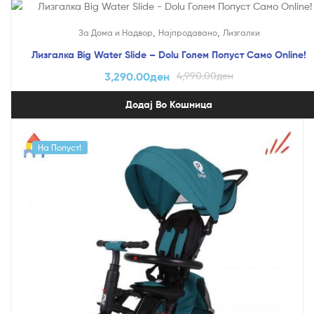
На Попуст!
,
,
За Дома и Надвор
Најпродавано
Лизгалки
Лизгалка Big Water Slide – Dolu Голем Попуст Само Online!
3,290.00
ден
4,990.00
ден
Додај Во Кошница
На Попуст!