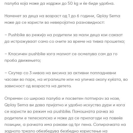
палуба која може да издржи до 50 kg и ќе биде удобна.
Наменет за деца на возраст од 1 до 6 години, Qplay Sema
може да се користи во неверојатна разновидност:
– Pushbike во режија на родители за мали деца кои сакаат
да истражуваат само со очите за време на тивка прошетка;
– Класичен pushbike кога малиот се осмелува сам да го
проба движењето;
– Скутер со 3 нивоа на висина за активни попладневни
часови во парк, на игралиште или на уличка околу куќата, во
зависност од возраста на детето.
Опремен со широка палуба и посветен потпирач за нозе,
Qplay Sema ви дава пријатно и удобно искуство дури и кога
се користи во режим на pushbike. Помошната рачка за
родители е телескопска и може да се прилагоди на повеќе
позиции, а рачката има ракави од tpr пена. Сопирачката на
задното тркало обезбедува безбедно користење на