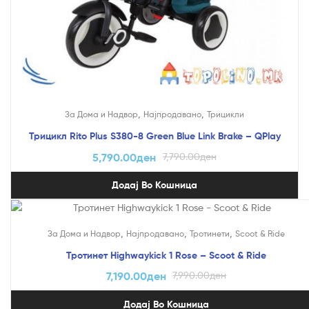
,
,
За Дома и Надвор
Најпродавано
Трицикли
Трицикл Rito Plus S380-8 Green Blue Link Brake – QPlay
5,790.00
ден
7,790.00
ден
Додај Во Кошница
На Попуст!
,
,
,
За Дома и Надвор
Најпродавано
Тротинети
Scoot & Ride
Тротинет Highwaykick 1 Rose – Scoot & Ride
7,190.00
ден
7,990.00
ден
Додај Во Кошница