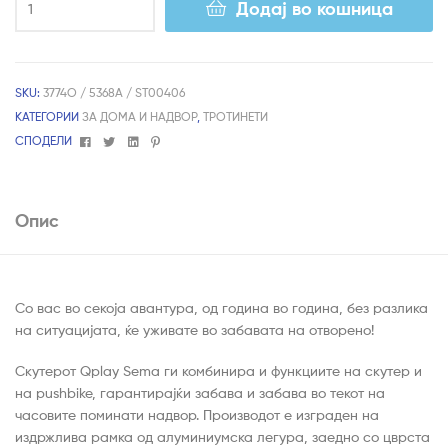
Додај во кошница
SKU:
3774O / 5368A / ST00406
КАТЕГОРИИ
ЗА ДОМА И НАДВОР
,
ТРОТИНЕТИ
Facebook
Twitter
Linkedin
Pinterest
СПОДЕЛИ
Опис
Со вас во секоја авантура, од година во година, без разлика
на ситуацијата, ќе уживате во забавата на отворено!
Скутерот Qplay Sema ги комбинира и функциите на скутер и
на pushbike, гарантирајќи забава и забава во текот на
часовите поминати надвор. Производот е изграден на
издржлива рамка од алуминиумска легура, заедно со цврста