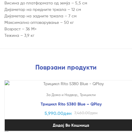
Висина до платформата од земја – 5,5 см
Дијаметар на предните тркала – 12 см
Дијаметар на задните тркала – 7 см
Максимално оптоварување – 50 кг
Возраст – 36 М+
Тежина – 3,9 кг
Поврзани продукти
На Попуст!
,
За Дома и Надвор
Трицикли
Трицикл Rito S380 Blue – QPlay
5,990.00
ден
7,460.00
ден
Додај Во Кошница