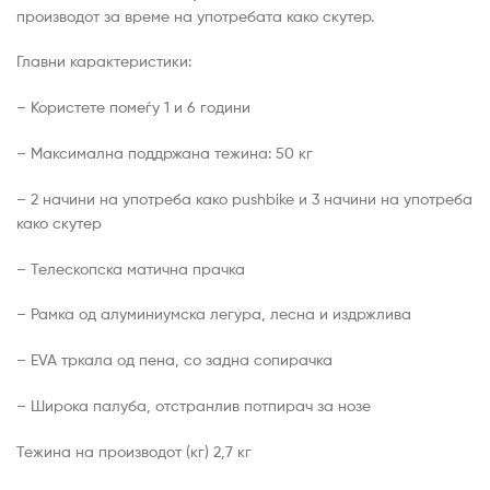
производот за време на употребата како скутер.
Главни карактеристики:
– Користете помеѓу 1 и 6 години
– Максимална поддржана тежина: 50 кг
– 2 начини на употреба како pushbike и 3 начини на употреба
како скутер
– Телескопска матична прачка
– Рамка од алуминиумска легура, лесна и издржлива
– EVA тркала од пена, со задна сопирачка
– Широка палуба, отстранлив потпирач за нозе
Тежина на производот (кг) 2,7 кг