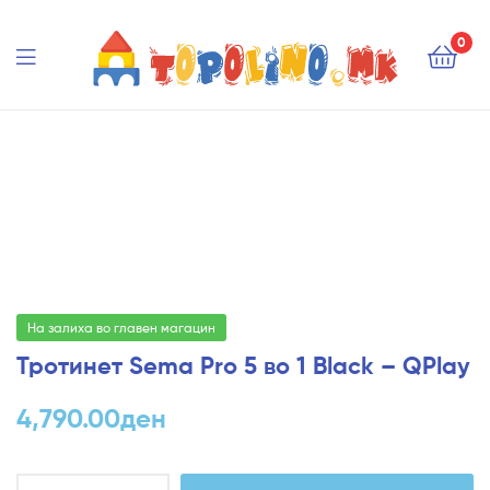
Topolino.mk
0
Topolino.mk
На залиха во главен магацин
Тротинет Sema Pro 5 во 1 Black – QPlay
4,790.00
ден