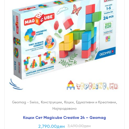
,
,
,
,
Geomag - Swiss
Конструкции
Коцки
Едукативни и Креативни
Најпродавано
Коцки Сет Magicube Creative 24 – Geomag
2,790.00
ден
3,490.00
ден