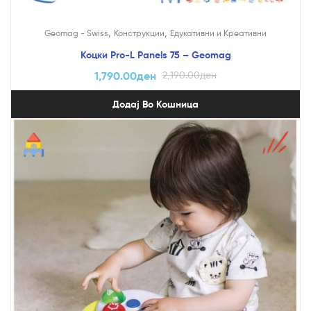
,
,
Geomag - Swiss
Конструкции
Едукативни и Креативни
Коцки Pro-L Panels 75 – Geomag
1,790.00
ден
2,190.00
ден
Додај Во Кошница