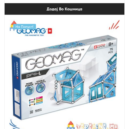
Додај Во Кошница
На Попуст!