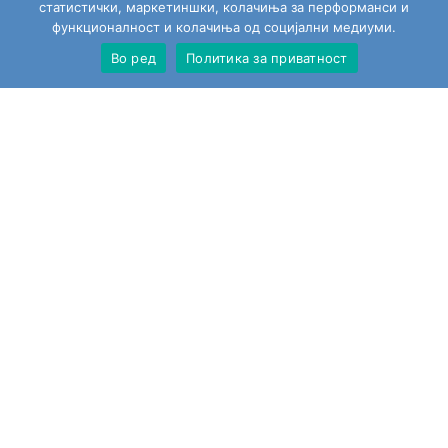
статистички, маркетиншки, колачиња за перформанси и
функционалност и колачиња од социјални медиуми.
Во ред
Политика за приватност
Сите играчки
Моја сметка
Пребарај
Изјавата за приватност за користење на веб страната
Политика на колачиња
Тополино.мк на социјалните мрежи
Copyright © 2026
Topolino.mk
. All Rights Reserved.