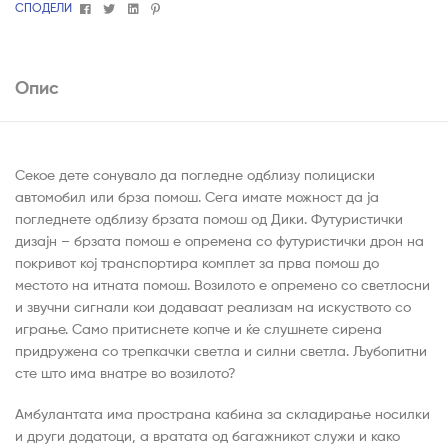
Facebook
Twitter
Linkedin
Pinterest
СПОДЕЛИ
Опис
Секое дете сонувало да погледне одблизу полициски
автомобил или брза помош. Сега имате можност да ја
погледнете одблизу брзата помош од Дики. Футуристички
дизајн – брзата помош е опремена со футуристички дрон на
покривот кој транспортира комплет за прва помош до
местото на итната помош. Возилото е опремено со светлосни
и звучни сигнали кои додаваат реализам на искуството со
играње. Само притиснете копче и ќе слушнете сирена
придружена со трепкачки светла и силни светла. Љубопитни
сте што има внатре во возилото?
Амбулантата има пространа кабина за складирање носилки
и други додатоци, а вратата од багажникот служи и како