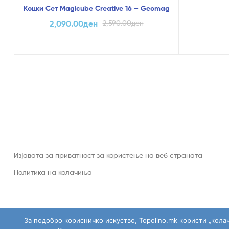
Коцки Сет Magicube Creative 16 – Geomag
2,090.00
ден
2,590.00
ден
Изјавата за приватност за користење на веб страната
Политика на колачиња
За подобро корисничко искуство, Topolino.mk користи „кола