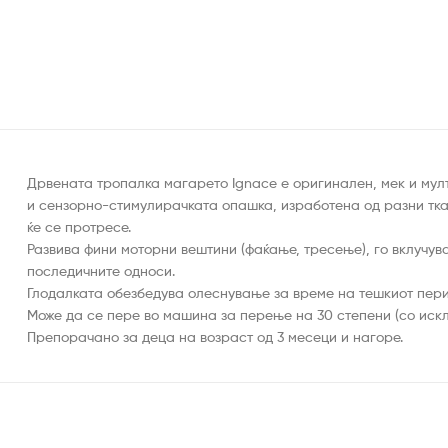
Дрвената тропалка магарето Ignace е оригинален, мек и мул
и сензорно-стимулирачката опашка, изработена од разни ткае
ќе се протресе.
Развива фини моторни вештини (фаќање, тресење), го вклучува
последичните односи.
Глодалката обезбедува олеснување за време на тешкиот пери
Може да се пере во машина за перење на 30 степени (со искл
Препорачано за деца на возраст од 3 месеци и нагоре.