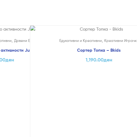
,
,
ативни
Дрвени Едукативни Играчки
Едукативни и Креативни
Креативни Играчк
активности Jungle – Hape
Сортер Топка – Bkids
.00
ден
1,190.00
ден