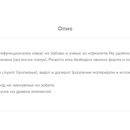
Опис
тифункционален извор на забава и учење за најмалите. На удобн
нини (органски памук). Рачката има безбедна овална форма и мож
 слухот (тропкање), видот и допирот (различни материјали и исп
од на никнување на забите.
учок на дрвени елементи).