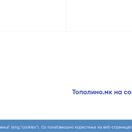
Тополино.мк на с
чиња“ (eng."cookies"). Со понатамошно користење на веб-страницат