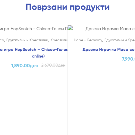
Поврзани продукти
!
,
,
,
co
Едукативни и Креативни
Креативни Играчки
Hape - Germany
Едукативни и Кре
а игра HopScotch – Chicco-Голем Попуст (само
Дрвена Играчка Маса со 
online)
7,990
1,890.00
ден
2,690.00
ден