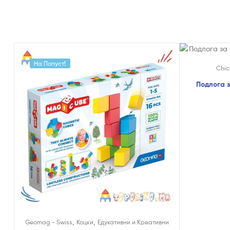
На Попуст!
На Попуст
Chic
Подлога з
,
,
Geomag - Swiss
Коцки
Едукативни и Креативни