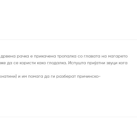
а дрвена рачка е прикачена тропалка со главата на магарето
е да се користи како глодалка. Испушта пријатни звуци кога
акнатини) и им помага да ги разберат причинско-