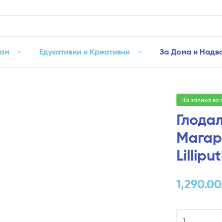
рам
Едукативни и Креативни
За Дома и Надв
На залиха во
Глода
Магар
Lillipu
1,290.00