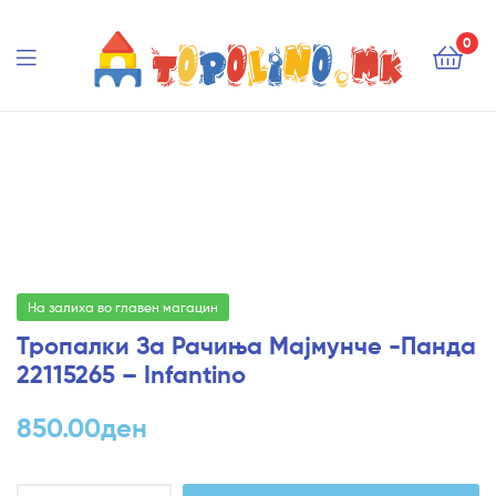
Topolino.mk
0
Topolino.mk
На залиха во главен магацин
Тропалки За Рачиња Мајмунче -Панда
22115265 – Infantino
850.00
ден