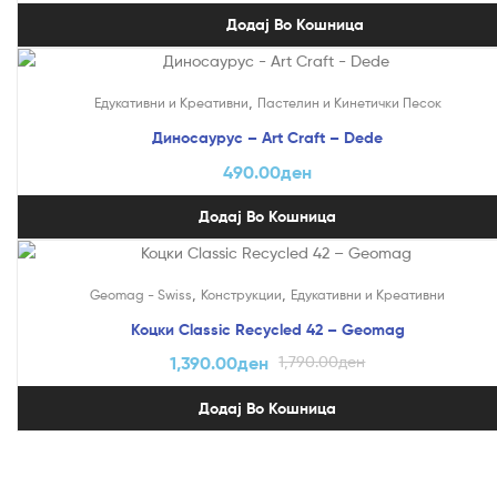
Додај Во Кошница
,
Едукативни и Креативни
Пастелин и Кинетички Песок
Диносаурус – Art Craft – Dede
490.00
ден
Додај Во Кошница
На Попуст!
,
,
Geomag - Swiss
Конструкции
Едукативни и Креативни
Коцки Classic Recycled 42 – Geomag
1,390.00
ден
1,790.00
ден
Додај Во Кошница