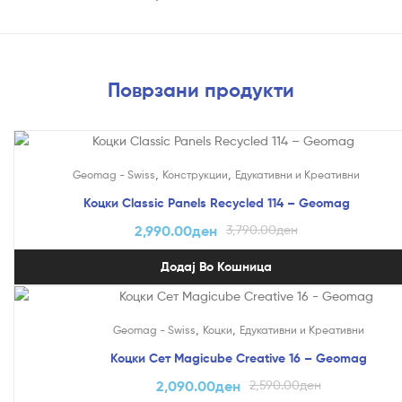
Поврзани продукти
На Попуст!
,
,
Geomag - Swiss
Конструкции
Едукативни и Креативни
Коцки Classic Panels Recycled 114 – Geomag
2,990.00
ден
3,790.00
ден
Додај Во Кошница
На Попуст!
,
,
Geomag - Swiss
Коцки
Едукативни и Креативни
Коцки Сет Magicube Creative 16 – Geomag
2,090.00
ден
2,590.00
ден