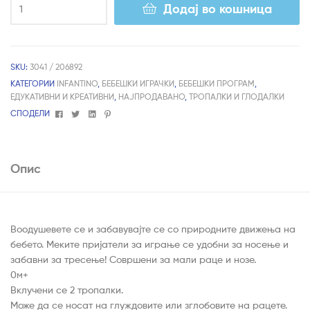
Додај во кошница
SKU:
3041 / 206892
КАТЕГОРИИ
INFANTINO
,
БЕБЕШКИ ИГРАЧКИ
,
БЕБЕШКИ ПРОГРАМ
,
ЕДУКАТИВНИ И КРЕАТИВНИ
,
НАЈПРОДАВАНО
,
ТРОПАЛКИ И ГЛОДАЛКИ
Facebook
Twitter
Linkedin
Pinterest
СПОДЕЛИ
Опис
Воодушевете се и забавувајте се со природните движења на
бебето. Меките пријатели за играње се удобни за носење и
забавни за тресење! Совршени за мали раце и нозе.
0м+
Вклучени се 2 тропалки.
Може да се носат на глуждовите или зглобовите на рацете.