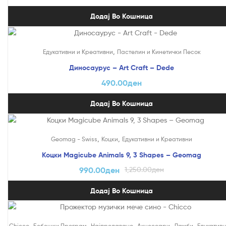
Додај Во Кошница
,
Едукативни и Креативни
Пастелин и Кинетички Песок
Диносаурус – Art Craft – Dede
490.00
ден
Додај Во Кошница
На Попуст!
,
,
Geomag - Swiss
Коцки
Едукативни и Креативни
Коцки Magicube Animals 9, 3 Shapes – Geomag
990.00
ден
1,250.00
ден
Додај Во Кошница
,
,
,
,
,
Chicco
Бебешки Програм
Најпродавано
Акцесоари
Ламби
Едукативн