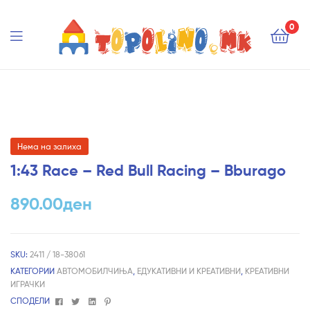
Topolino.mk
0
Topolino.mk
Нема на залиха
1:43 Race – Red Bull Racing – Bburago
890.00
ден
SKU:
2411 / 18-38061
КАТЕГОРИИ
АВТОМОБИЛЧИЊА
,
ЕДУКАТИВНИ И КРЕАТИВНИ
,
КРЕАТИВНИ
ИГРАЧКИ
Facebook
Twitter
Linkedin
Pinterest
СПОДЕЛИ