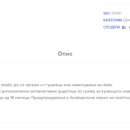
SKU:
927681
КАТЕГОРИИ
ЕДУ
Fa
СПОДЕЛИ
Опис
а треба да се загрее со гушкање или завиткување во ќебе.
3 дополнителни интерактивни додатоци за грижа за кученцето: инј
 деца од 18 месеци. Предупредувања и безбедносни мерки на претп