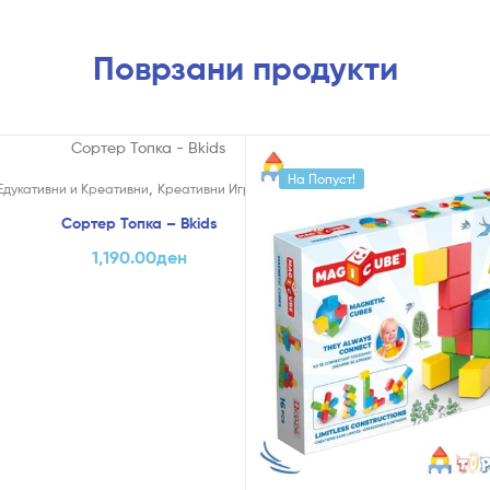
Поврзани продукти
На Попуст!
,
тивни
Едукативни и Креативни
Креативни Играчки
Сортер Топка – Bkids
1,190.00
ден