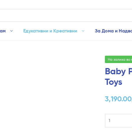
рам
Едукативни и Креативни
За Дома и Надв
На залиха во
Baby 
Toys
3,190.00