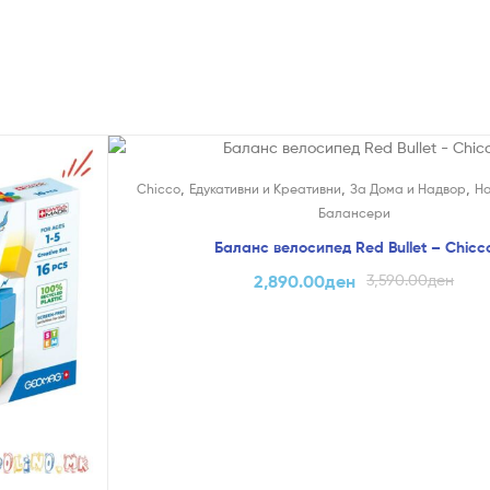
На Попуст!
,
,
,
Chicco
Едукативни и Креативни
За Дома и Надвор
Н
Балансери
Баланс велосипед Red Bullet – Chicc
2,890.00
ден
3,590.00
ден