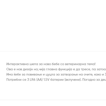
Интерактивна шепа за ново бебе со ветеринарна тема!
Ова е нов дизајн на,чија главна функција е да тресе, па зато
Има ќебе за повивање и цуцла за затворање на очите, како и 
Потребни се 3 LR6 (AA) 1.5V батерии (вклучени). Погодно за