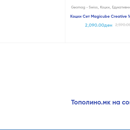
,
,
Geomag - Swiss
Коцки
Едукативн
Коцки Сет Magicube Creative 
2,090.00
ден
2,590.0
Тополино.мк на с