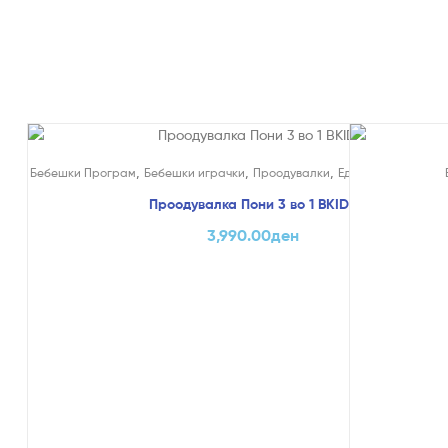
,
,
,
Бебешки Програм
Бебешки играчки
Проодувалки
Едукативни и Креа
Проодувалка Пони 3 во 1 BKIDS
3,990.00
ден