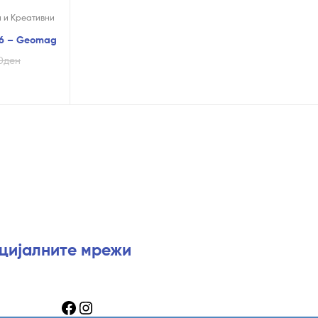
и и Креативни
16 – Geomag
0
ден
оцијалните мрежи