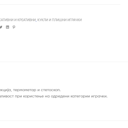
КАТИВНИ И КРЕАТИВНИ
,
КУКЛИ И ПЛИШНИ ИГРАЧКИ
cebook
Twitter
Linkedin
Pinterest
екција, термометар и стетоскоп.
азливост при користење на одредени категории играчки.