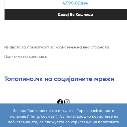
4,590.00
ден
Додај Во Кошница
Изјавата за приватност за користење на веб страната
Политика на колачиња
Тополино.мк на социјалните мрежи
За подобро корисничко искуство, Topolino.mk користи
„колачиња“ (eng."cookies"). Со понатамошно користење на
веб-страницата, се сложувате со користење на политиката