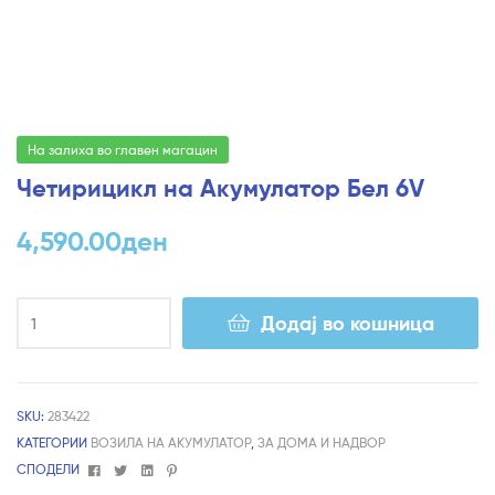
На залиха во главен магацин
Четирицикл на Акумулатор Бел 6V
4,590.00
ден
Додај во кошница
SKU:
283422
КАТЕГОРИИ
ВОЗИЛА НА АКУМУЛАТОР
,
ЗА ДОМА И НАДВОР
Facebook
Twitter
Linkedin
Pinterest
СПОДЕЛИ