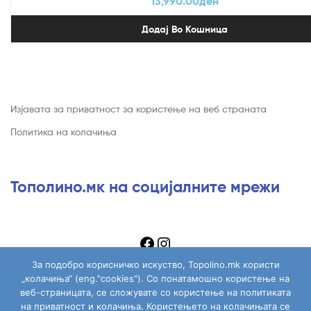
13,990.00
ден
Додај Во Кошница
Изјавата за приватност за користење на веб страната
Политика на колачиња
Тополино.мк на социјалните мрежи
За подобро корисничко искуство, Topolino.mk користи
„колачиња“ (eng."cookies"). Со понатамошно користење на
веб-страницата, се сложувате со користење на политиката
на приватност и колачиња. Користењето на колачињата се