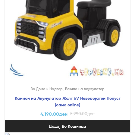
,
За Дома и Надвор
Возила на Акумулатор
Камион на Акумулатор Жолт 6V Неверојатен Попуст
(само online)
4,190.00
ден
5,990.00
ден
Додај Во Кошница