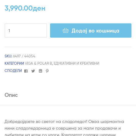
3,990.00
ден
Додај во кошница
SKU:
6497 / 44054
КАТЕГОРИИ
VIGA & POLAR B
,
ЕДУКАТИВНИ И КРЕАТИВНИ
Facebook
Twitter
Linkedin
Pinterest
СПОДЕЛИ
Опис
Добредојдовте во светот на сладоледот! Оваа шармантна
мини сладоледарница е совршена за мали продавачи и
љубители на игри со улоги. Комплетот содржи шарени