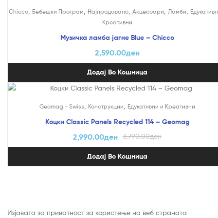
,
,
,
,
,
Chicco
Бебешки Програм
Најпродавано
Акцесоари
Ламби
Едукативн
Креативни
Музичка ламба јагне Blue – Chicco
2,590.00
ден
Додај Во Кошница
На Попуст!
,
,
Geomag - Swiss
Конструкции
Едукативни и Креативни
Коцки Classic Panels Recycled 114 – Geomag
2,990.00
ден
3,790.00
ден
Додај Во Кошница
Изјавата за приватност за користење на веб страната