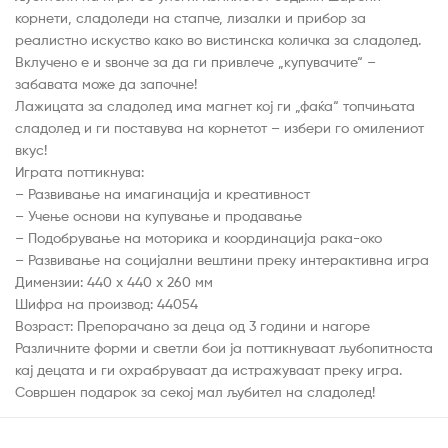
корнети, сладоледи на стапче, лизалки и прибор за
реалистно искуство како во вистинска количка за сладолед.
Вклучено е и ѕвонче за да ги привлече „купувачите“ –
забавата може да започне!
Лажицата за сладолед има магнет кој ги „фаќа“ топчињата
сладолед и ги поставува на корнетот – избери го омилениот
вкус!
Играта поттикнува:
– Развивање на имагинација и креативност
– Учење основи на купување и продавање
– Подобрување на моторика и координација рака-око
– Развивање на социјални вештини преку интерактивна игра
Димензии: 440 х 440 х 260 мм
Шифра на производ: 44054
Возраст: Препорачано за деца од 3 години и нагоре
Различните форми и светли бои ја поттикнуваат љубопитноста
кај децата и ги охрабруваат да истражуваат преку игра.
Совршен подарок за секој мал љубител на сладолед!