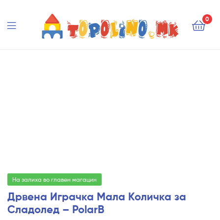
Topolino.mk
0
Topolino.mk
На залиха во главен магацин
Дрвена Играчка Мала Количка за
Сладолед – PolarB