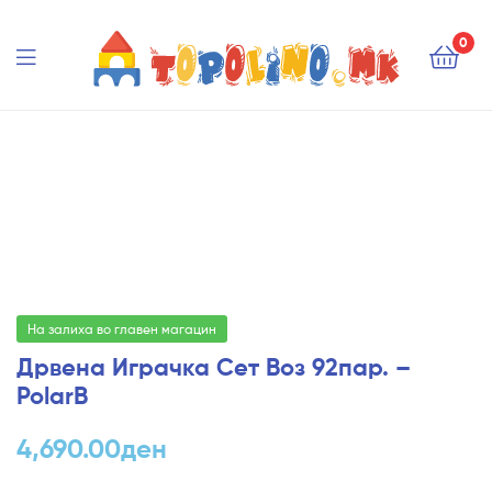
Topolino.mk
0
Topolino.mk
На залиха во главен магацин
Дрвена Играчка Сет Воз 92пар. –
PolarB
4,690.00
ден