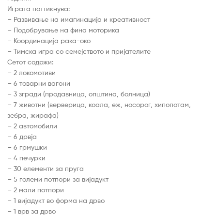
Играта поттикнува:
– Развивање на имагинација и креативност
– Подобрување на фина моторика
– Координација рака-око
– Тимска игра со семејството и пријателите
Сетот содржи:
– 2 локомотиви
– 6 товарни вагони
– 3 згради (продавница, општина, болница)
– 7 животни (верверица, коала, еж, носорог, хипопотам,
зебра, жирафа)
– 2 автомобили
– 6 дрвја
– 6 грмушки
– 4 печурки
– 30 елементи за пруга
– 5 големи потпори за вијадукт
– 2 мали потпори
– 1 вијадукт во форма на дрво
– 1 врв за дрво