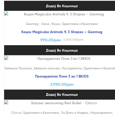
Додај Во Кошница
На Попуст!
,
,
Geomag - Swiss
Коцки
Едукативни и Креативни
Коцки Magicube Animals 9, 3 Shapes – Geomag
990.00
ден
1,250.00
ден
Додај Во Кошница
,
,
,
Бебешки Програм
Бебешки играчки
Проодувалки
Едукативни и Креати
Проодувалка Пони 3 во 1 BKIDS
3,990.00
ден
Додај Во Кошница
На Попуст!
,
,
,
,
Chicco
Едукативни и Креативни
За Дома и Надвор
Најпродавано