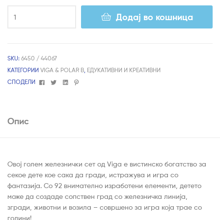
Додај во кошница
SKU:
6450 / 44067
КАТЕГОРИИ
VIGA & POLAR B
,
ЕДУКАТИВНИ И КРЕАТИВНИ
Facebook
Twitter
Linkedin
Pinterest
СПОДЕЛИ
Опис
Овој голем железнички сет од Viga е вистинско богатство за
секое дете кое сака да гради, истражува и игра со
фантазија. Со 92 внимателно изработени елементи, детето
може да создаде сопствен град со железничка линија,
згради, животни и возила – совршено за игра која трае со
години!