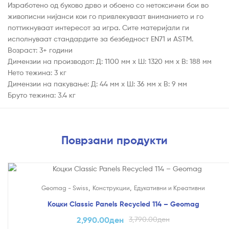
Изработено од буково дрво и обоено со нетоксични бои во
живописни нијанси кои го привлекуваат вниманието и го
поттикнуваат интересот за игра. Сите материјали ги
исполнуваат стандардите за безбедност EN71 и ASTM.
Возраст: 3+ години
Димензии на производот: Д: 1100 мм х Ш: 1320 мм х В: 188 мм
Нето тежина: 3 кг
Димензии на пакување: Д: 44 мм х Ш: 36 мм х В: 9 мм
Бруто тежина: 3.4 кг
Поврзани продукти
На Попуст!
,
,
Geomag - Swiss
Конструкции
Едукативни и Креативни
Коцки Classic Panels Recycled 114 – Geomag
2,990.00
ден
3,790.00
ден