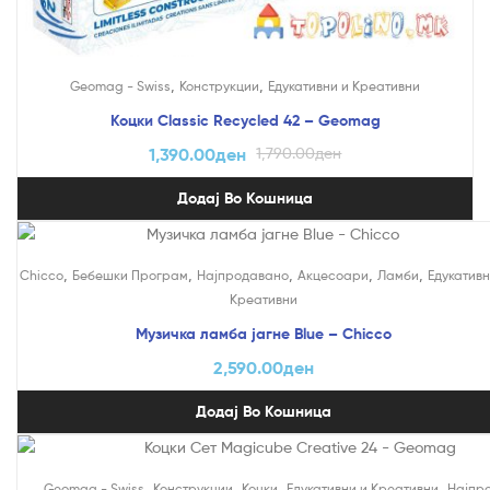
,
,
Geomag - Swiss
Конструкции
Едукативни и Креативни
Коцки Classic Recycled 42 – Geomag
1,390.00
ден
1,790.00
ден
Додај Во Кошница
,
,
,
,
,
Chicco
Бебешки Програм
Најпродавано
Акцесоари
Ламби
Едукативн
Креативни
Музичка ламба јагне Blue – Chicco
2,590.00
ден
Додај Во Кошница
На Попуст!
,
,
,
,
Geomag - Swiss
Конструкции
Коцки
Едукативни и Креативни
Најпр