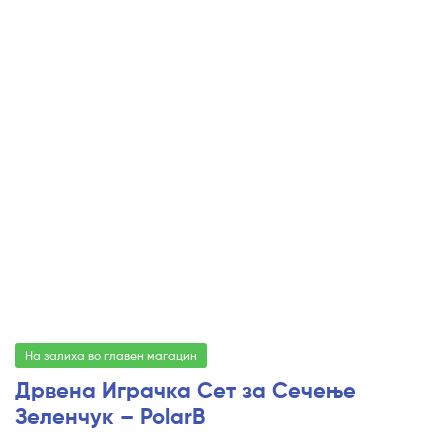
На залиха во главен магацин
Дрвена Играчка Сет за Сечење
Зеленчук – PolarB