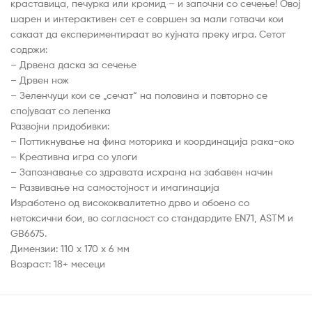
краставица, печурка или кромид – и започни со сечење! Овој
шарен и интерактивен сет е совршен за мали готвачи кои
сакаат да експериментираат во кујната преку игра. Сетот
содржи:
– Дрвена даска за сечење
– Дрвен нож
– Зеленчуци кои се „сечат“ на половина и повторно се
спојуваат со лепенка
Развојни придобивки:
– Поттикнување на фина моторика и координација рака-око
– Креативна игра со улоги
– Запознавање со здравата исхрана на забавен начин
– Развивање на самостојност и имагинација
Изработено од висококвалитетно дрво и обоено со
нетоксични бои, во согласност со стандардите EN71, ASTM и
GB6675.
Димензии: 110 х 170 х 6 мм
Возраст: 18+ месеци