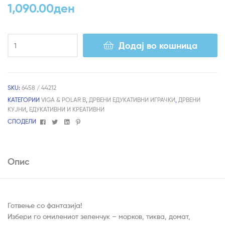
1,090.00
ден
Додај во кошница
SKU:
6458 / 44212
КАТЕГОРИИ
VIGA & POLAR B
,
ДРВЕНИ ЕДУКАТИВНИ ИГРАЧКИ
,
ДРВЕНИ
КУЈНИ
,
ЕДУКАТИВНИ И КРЕАТИВНИ
Facebook
Twitter
Linkedin
Pinterest
СПОДЕЛИ
Опис
Готвење со фантазија!
Избери го омилениот зеленчук – морков, тиква, домат,