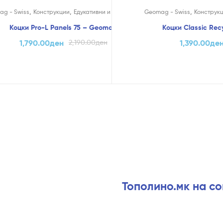
!
На Попуст!
,
,
,
ag - Swiss
Конструкции
Едукативни и Креативни
Geomag - Swiss
Конструк
Коцки Pro-L Panels 75 – Geomag
Коцки Classic Re
1,790.00
ден
2,190.00
ден
1,390.00
де
Тополино.мк на с