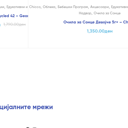
,
,
,
,
,
ции
Едукативни и Креативни
Chicco
Облека
Бебешки Програм
Акцесоари
Едукативн
,
Надвор
Очила за Сонце
cycled 42 – Geomag
Очила за Сонце Девојче 5г+ – Ch
н
1,790.00
ден
1,350.00
ден
оцијалните мрежи