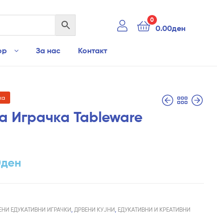
0
0.00
ден
ор
За нас
Контакт
ха
а Играчка Tableware
3,990.00
990.00
ден
ден
0
ден
ЕНИ ЕДУКАТИВНИ ИГРАЧКИ
,
ДРВЕНИ КУЈНИ
,
ЕДУКАТИВНИ И КРЕАТИВНИ