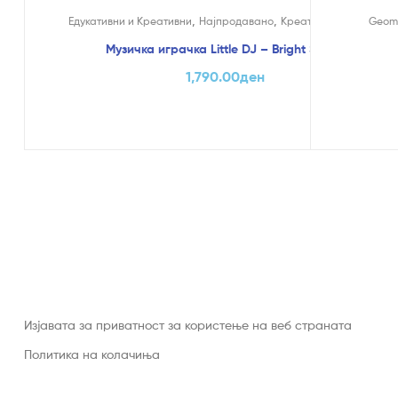
На Попуст
,
,
Едукативни и Креативни
Најпродавано
Креативни Играчки
Geom
Музичка играчка Little DJ – Bright Starts
1,790.00
ден
Изјавата за приватност за користење на веб страната
Политика на колачиња