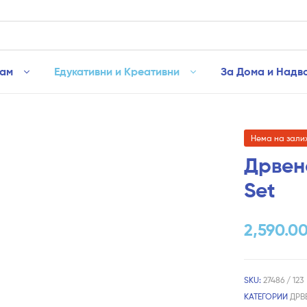
рам
Едукативни и Креативни
За Дома и Надв
Нема на зали
Дрвен
Set
2,590.0
SKU:
27486 / 123
КАТЕГОРИИ
ДРВ