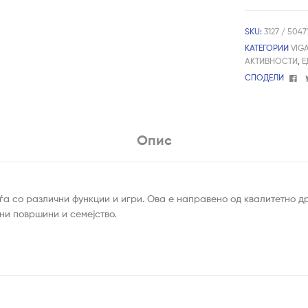
SKU:
3127 / 504
КАТЕГОРИИ
VIG
АКТИВНОСТИ
,
Е
Fa
СПОДЕЛИ
Опис
ѓа со различни функции и игри. Ова е направено од квалитетно др
ни површини и семејство.