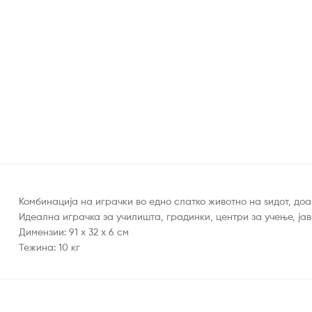
Комбинација на играчки во едно слатко животно на ѕидот, доа
Идеална играчка за училишта, градинки, центри за учење, јав
Димензии: 91 х 32 х 6 см
Тежина: 10 кг