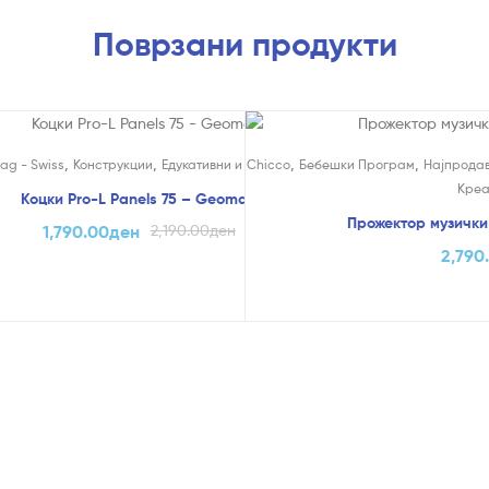
Поврзани продукти
!
,
,
,
,
,
ни
ag - Swiss
За Дома и
Конструкции
Едукативни и Креативни
Chicco
Бебешки Програм
Најпрода
Креа
Коцки Pro-L Panels 75 – Geomag
Прожектор музички
1,790.00
ден
2,190.00
ден
2,790