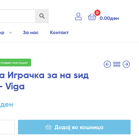
0
0.00
ден
ор
За нас
Контакт
 главен магацин
а Играчка за на ѕид
– Viga
8,880.00
5,990.00
ден
ден
0
ден
Додај во кошница