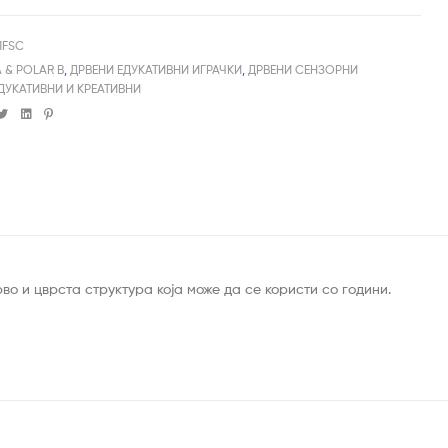
71FSC
A & POLAR B
,
ДРВЕНИ ЕДУКАТИВНИ ИГРАЧКИ
,
ДРВЕНИ СЕНЗОРНИ
ДУКАТИВНИ И КРЕАТИВНИ
cebook
Twitter
Linkedin
Pinterest
во и цврста структура која може да се користи со години.