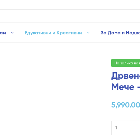
рам
Едукативни и Креативни
За Дома и Надв
На залиха во
Дрвен
Мече 
5,990.0