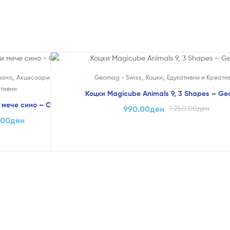
На Попуст!
,
,
,
,
,
вано
Акцесоари
Ламби
Едукативни и
Geomag - Swiss
Коцки
Едукативни и Креати
тивни
Коцки Magicube Animals
 мече сино – Chicco
990.00
ден
1,250.00
ден
.00
ден