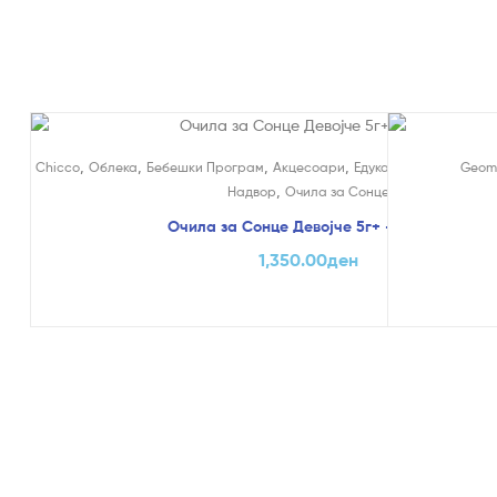
На Попуст
,
,
,
,
Chicco
Облека
Бебешки Програм
Акцесоари
Едукативни и Креатив
Geom
,
Надвор
Очила за Сонце
Очила за Сонце Девојче 5г+ – Chicco
1,350.00
ден