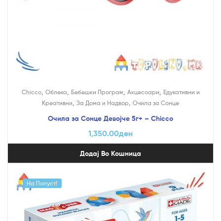
,
,
,
,
Chicco
Облека
Бебешки Програм
Акцесоари
Едукативни и
,
,
Креативни
За Дома и Надвор
Очила за Сонце
Очила за Сонце Девојче 5г+ – Chicco
1,350.00
ден
Додај Во Кошница
На Попуст!