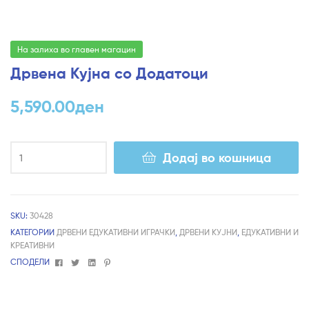
На залиха во главен магацин
Дрвена Кујна со Додатоци
5,590.00
ден
Додај во кошница
SKU:
30428
КАТЕГОРИИ
ДРВЕНИ ЕДУКАТИВНИ ИГРАЧКИ
,
ДРВЕНИ КУЈНИ
,
ЕДУКАТИВНИ И
КРЕАТИВНИ
Facebook
Twitter
Linkedin
Pinterest
СПОДЕЛИ