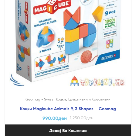
,
,
Geomag - Swiss
Коцки
Едукативни и Креативни
Коцки Magicube Animals 9, 3 Shapes – Geomag
990.00
ден
1,250.00
ден
Додај Во Кошница