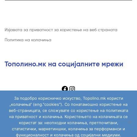
Изјавата за приватност за користење на веб страната
Политика на колачиња
Тополино.мк на социјалните мрежи
За подобро корисничко искуство, Topolino.mk користи
„колачиња“ (eng."cookies"). Со понатамошно користење на
веб-страницата, се сложувате со користење на политиката
на приватност и колачиња. Користењето на колачињата се
Copyright © 2026
Topolino.mk
. All Rights Reserved.
користат за: неопходни колачиња, претпочитани,
статистички, маркетиншки, колачиња за перформанси и
функционалност и колачиња од социјални медиуми.