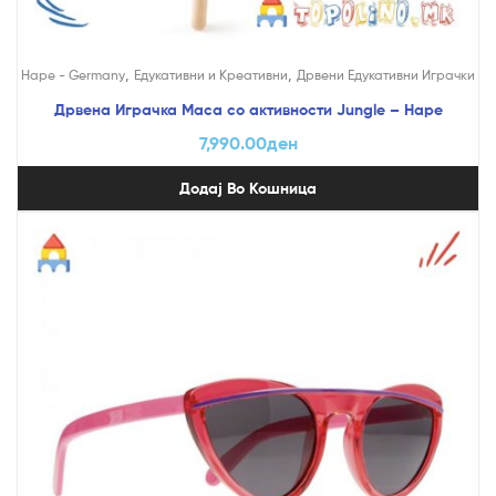
,
,
Hape - Germany
Едукативни и Креативни
Дрвени Едукативни Играчки
Дрвена Играчка Маса со активности Jungle – Hape
7,990.00
ден
Додај Во Кошница