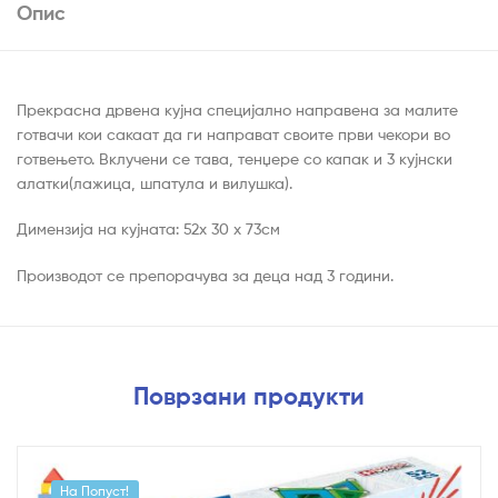
Опис
Прекрасна дрвена кујна специјално направена за малите
готвачи кои сакаат да ги направат своите први чекори во
готвењето. Вклучени се тава, тенџере со капак и 3 кујнски
алатки(лажица, шпатула и вилушка).
Димензија на кујната: 52х 30 х 73см
Производот се препорачува за деца над 3 години.
Поврзани продукти
На Попуст!