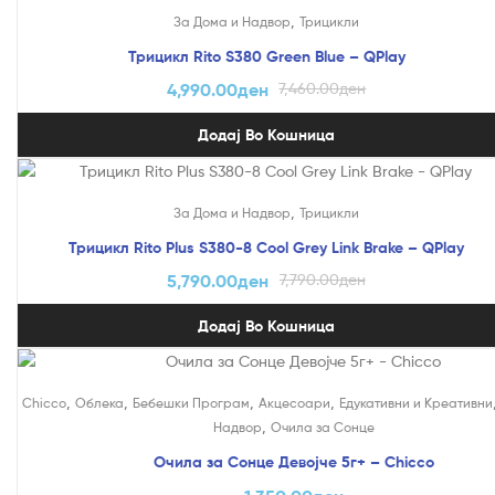
На Попуст!
,
За Дома и Надвор
Трицикли
Трицикл Rito S380 Green Blue – QPlay
4,990.00
ден
7,460.00
ден
Додај Во Кошница
На Попуст!
,
За Дома и Надвор
Трицикли
Трицикл Rito Plus S380-8 Cool Grey Link Brake – QPlay
5,790.00
ден
7,790.00
ден
Додај Во Кошница
,
,
,
,
Chicco
Облека
Бебешки Програм
Акцесоари
Едукативни и Креативни
,
Надвор
Очила за Сонце
Очила за Сонце Девојче 5г+ – Chicco