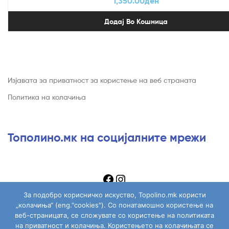
1,350.00
ден
Додај Во Кошница
Изјавата за приватност за користење на веб страната
Политика на колачиња
Тополино.мк на социјалните мрежи
За подобро корисничко искуство, Topolino.mk користи
„колачиња“ (eng."cookies"). Со понатамошно користење на
веб-страницата, се сложувате со користење на политиката
на приватност и колачиња. Користењето на колачињата се