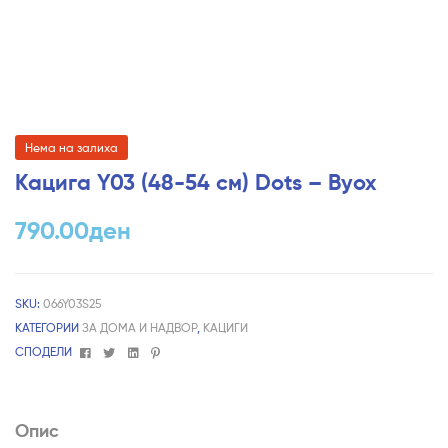
Нема на залиха
Кацига Y03 (48-54 см) Dots – Byox
790.00
ден
SKU:
066Y03S25
КАТЕГОРИИ
ЗА ДОМА И НАДВОР
,
КАЦИГИ
Facebook
Twitter
Linkedin
Pinterest
СПОДЕЛИ
Опис