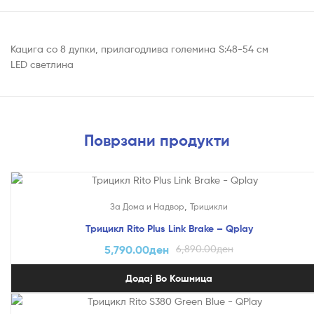
Кацига со 8 дупки, прилагодлива големина S:48-54 см
LED светлина
Поврзани продукти
На Попуст!
,
За Дома и Надвор
Трицикли
Трицикл Rito Plus Link Brake – Qplay
5,790.00
ден
6,890.00
ден
Додај Во Кошница