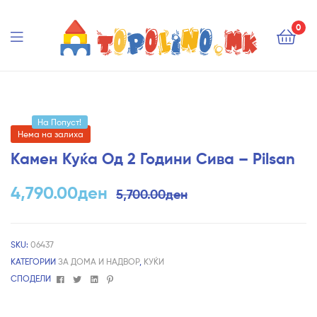
Topolino.mk
0
Topolino.mk
На Попуст!
Нема на залиха
Камен Куќа Од 2 Години Сива – Pilsan
4,790.00
ден
5,700.00
ден
SKU:
06437
КАТЕГОРИИ
ЗА ДОМА И НАДВОР
,
КУЌИ
Facebook
Twitter
Linkedin
Pinterest
СПОДЕЛИ