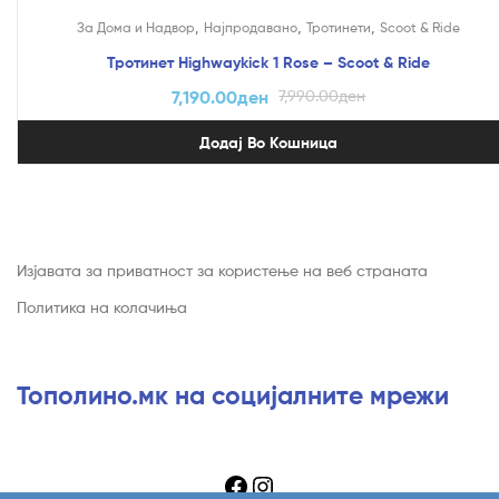
На Попуст!
,
,
,
За Дома и Надвор
Најпродавано
Тротинети
Scoot & Ride
Тротинет Highwaykick 1 Rose – Scoot & Ride
7,190.00
ден
7,990.00
ден
Додај Во Кошница
Изјавата за приватност за користење на веб страната
Политика на колачиња
Тополино.мк на социјалните мрежи