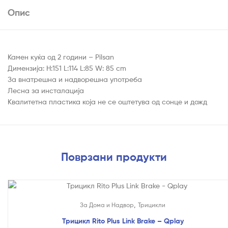
Опис
Камен куќа од 2 години – Pilsan
Димензија: H:151 L:114 L:85 W: 85 cm
За внатрешна и надворешна употреба
Лесна за инсталација
Квалитетна пластика која не се оштетува од сонце и дожд
Поврзани продукти
На Попуст!
,
За Дома и Надвор
Трицикли
Трицикл Rito Plus Link Brake – Qplay