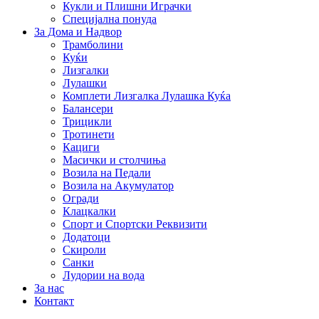
Кукли и Плишни Играчки
Специјална понуда
За Дома и Надвор
Трамболини
Куќи
Лизгалки
Лулашки
Комплети Лизгалка Лулашка Куќа
Балансери
Трицикли
Тротинети
Кациги
Mасички и столчиња
Возила на Педали
Возила на Акумулатор
Огради
Клацкалки
Спорт и Спортски Реквизити
Додатоци
Скироли
Санки
Лудории на вода
За нас
Контакт