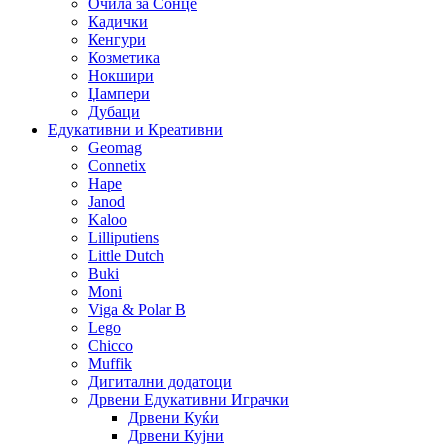
Очила за Сонце
Кадички
Кенгури
Козметика
Нокшири
Џампери
Дубаци
Едукативни и Креативни
Geomag
Connetix
Hape
Janod
Kaloo
Lilliputiens
Little Dutch
Buki
Moni
Viga & Polar B
Lego
Chicco
Muffik
Дигитални додатоци
Дрвени Едукативни Играчки
Дрвени Куќи
Дрвени Кујни