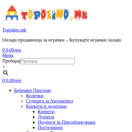
Topolino.mk
Онлајн продавница за играчки – Купувајте играчки онлајн
0
0.00
ден
Menu
Пребарај
×
0
0.00
ден
Бебешки Програм
Колички
Седишта за Автомобил
Кревети и додатоци
Кревети
Душеци
Подлоги за Пресоблекување
Постелнини