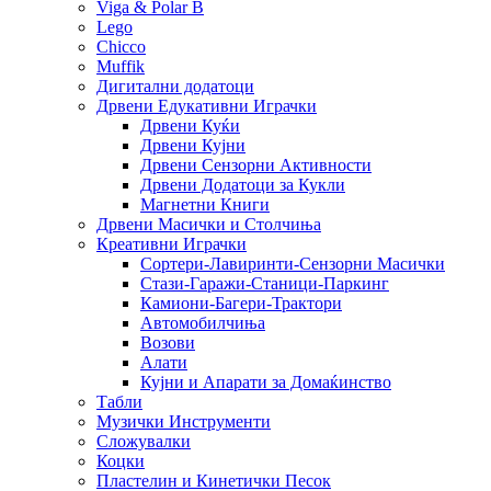
Viga & Polar B
Lego
Chicco
Muffik
Дигитални додатоци
Дрвени Едукативни Играчки
Дрвени Куќи
Дрвени Кујни
Дрвени Сензорни Активности
Дрвени Додатоци за Кукли
Магнетни Книги
Дрвени Масички и Столчиња
Креативни Играчки
Сортери-Лавиринти-Сензорни Масички
Стази-Гаражи-Станици-Паркинг
Камиони-Багери-Трактори
Автомобилчиња
Возови
Алати
Кујни и Апарати за Домаќинство
Табли
Музички Инструменти
Сложувалки
Коцки
Пластелин и Кинетички Песок