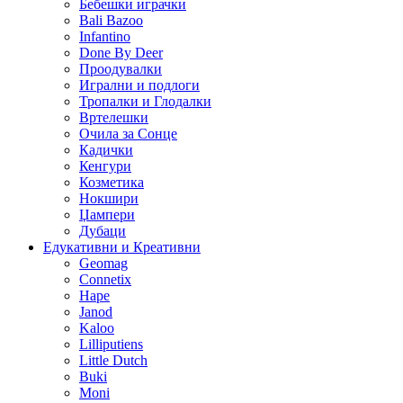
Бебешки играчки
Bali Bazoo
Infantino
Done By Deer
Проодувалки
Игрални и подлоги
Тропалки и Глодалки
Вртелешки
Очила за Сонце
Кадички
Кенгури
Козметика
Нокшири
Џампери
Дубаци
Едукативни и Креативни
Geomag
Connetix
Hape
Janod
Kaloo
Lilliputiens
Little Dutch
Buki
Moni