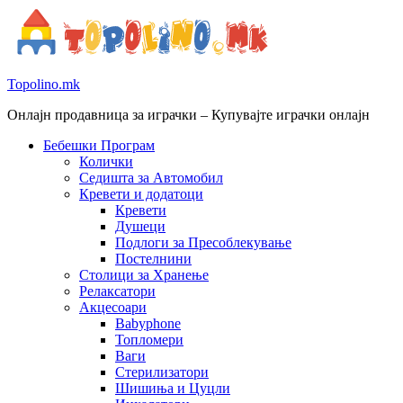
Topolino.mk
Онлајн продавница за играчки – Купувајте играчки онлајн
Бебешки Програм
Колички
Седишта за Автомобил
Кревети и додатоци
Кревети
Душеци
Подлоги за Пресоблекување
Постелнини
Столици за Хранење
Релаксатори
Акцесоари
Babyphone
Топломери
Ваги
Стерилизатори
Шишиња и Цуцли