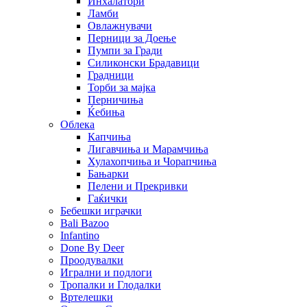
Инхалатори
Ламби
Овлажнувачи
Перници за Доење
Пумпи за Гради
Силиконски Брадавици
Градници
Торби за мајка
Перничиња
Ќебиња
Облека
Капчиња
Лигавчиња и Марамчиња
Хулахопчиња и Чорапчиња
Бањарки
Пелени и Прекривки
Гаќички
Бебешки играчки
Bali Bazoo
Infantino
Done By Deer
Проодувалки
Игрални и подлоги
Тропалки и Глодалки
Вртелешки