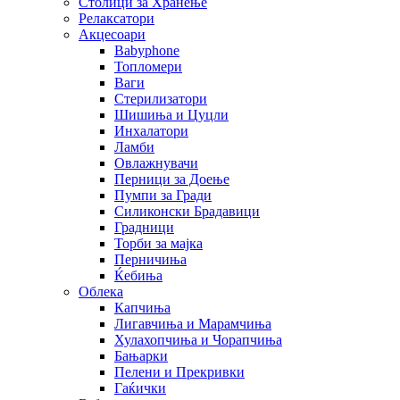
Столици за Хранење
Релаксатори
Акцесоари
Babyphone
Топломери
Ваги
Стерилизатори
Шишиња и Цуцли
Инхалатори
Ламби
Овлажнувачи
Перници за Доење
Пумпи за Гради
Силиконски Брадавици
Градници
Торби за мајка
Перничиња
Ќебиња
Облека
Капчиња
Лигавчиња и Марамчиња
Хулахопчиња и Чорапчиња
Бањарки
Пелени и Прекривки
Гаќички