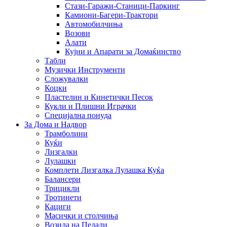
Стази-Гаражи-Станици-Паркинг
Камиони-Багери-Трактори
Автомобилчиња
Возови
Алати
Кујни и Апарати за Домаќинство
Табли
Музички Инструменти
Сложувалки
Коцки
Пластелин и Кинетички Песок
Кукли и Плишни Играчки
Специјална понуда
За Дома и Надвор
Трамболини
Куќи
Лизгалки
Лулашки
Комплети Лизгалка Лулашка Куќа
Балансери
Трицикли
Тротинети
Кациги
Mасички и столчиња
Возила на Педали