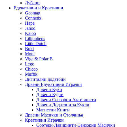
Дубаци
Едукативни и Креативни
Geomag
Connetix
Hape
Janod
Kaloo
Lilliputiens
Little Dutch
Buki
Moni
Viga & Polar B
Lego
Chicco
Muffik
Дигитални додатоци
Дрвени Едукативни Играчки
Дрвени Куќи
Дрвени Кујни
Дрвени Сензорни Активности
Дрвени Додатоци за Кукли
Магнетни Книги
Дрвени Масички и Столчиња
Креативни Играчки
Сортери-Лавиринти-Сензорни Масички