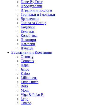
Done By Deer
Проодувалки
Игрални и подлоги
Тропалки и Глодалки
Вртелешки
Очила за Сонце
Кадички
Кенгури
Козметика
Нокшири
Џампери
Дубаци
Едукативни и Креативни
Geomag
Connetix
Hape
Janod
Kaloo
Lilliputiens
Little Dutch
Buki
Moni
Viga & Polar B
Lego
Chicco