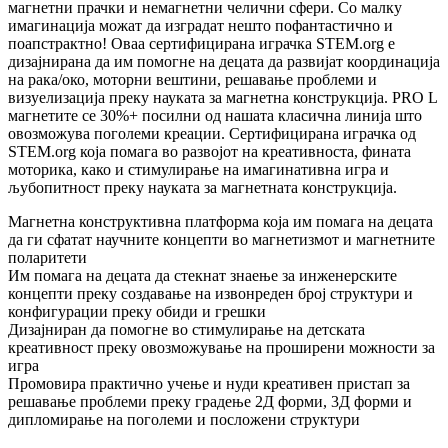
магнетни прачки и немагнетни челични сфери. Со малку
имагинација можат да изградат нешто пофантастично и
поапстрактно! Оваа сертифицирана играчка STEM.org е
дизајнирана да им помогне на децата да развијат координација
на рака/око, моторни вештини, решавање проблеми и
визуелизација преку науката за магнетна конструкција. PRO L
магнетите се 30%+ посилни од нашата класична линија што
овозможува поголеми креации. Сертифицирана играчка од
STEM.org која помага во развојот на креативноста, фината
моторика, како и стимулирање на имагинативна игра и
љубопитност преку науката за магнетната конструкција.
Магнетна конструктивна платформа која им помага на децата
да ги сфатат научните концепти во магнетизмот и магнетните
поларитети
Им помага на децата да стекнат знаење за инженерските
концепти преку создавање на извонреден број структури и
конфигурации преку обиди и грешки
Дизајниран да помогне во стимулирање на детската
креативност преку овозможување на проширени можности за
игра
Промовира практично учење и нуди креативен пристап за
решавање проблеми преку градење 2Д форми, 3Д форми и
дипломирање на поголеми и посложени структури