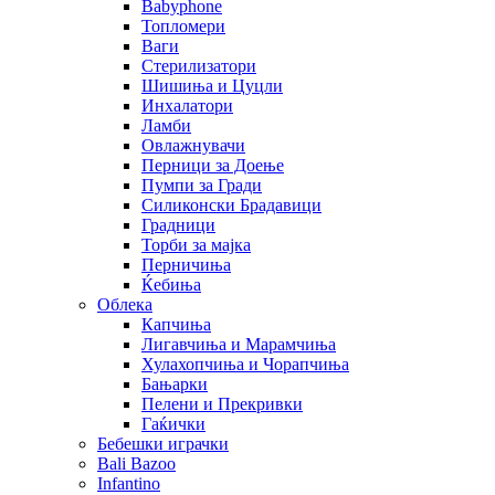
Babyphone
Топломери
Ваги
Стерилизатори
Шишиња и Цуцли
Инхалатори
Ламби
Овлажнувачи
Перници за Доење
Пумпи за Гради
Силиконски Брадавици
Градници
Торби за мајка
Перничиња
Ќебиња
Облека
Капчиња
Лигавчиња и Марамчиња
Хулахопчиња и Чорапчиња
Бањарки
Пелени и Прекривки
Гаќички
Бебешки играчки
Bali Bazoo
Infantino