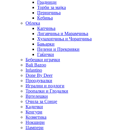
Градници
Торби за мајка
Перничиња
Ќебиња
Облека
Капчиња
Лигавчиња и Марамчиња
Хулахопчиња и Чорапчиња
Бањарки
Пелени и Прекривки
Гаќички
Бебешки играчки
Bali Bazoo
Infantino
Done By Deer
Проодувалки
Игрални и подлоги
Тропалки и Глодалки
Вртелешки
Очила за Сонце
Кадички
Кенгури
Козметика
Нокшири
Џампери