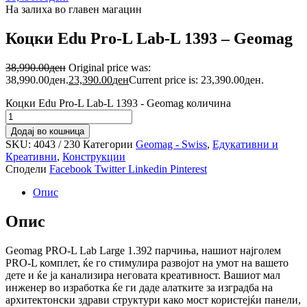
На залиха во главен магацин
Коцки Edu Pro-L Lab-L 1393 – Geomag
38,990.00
ден
Original price was:
38,990.00ден.
23,390.00
ден
Current price is: 23,390.00ден.
Коцки Edu Pro-L Lab-L 1393 - Geomag количина
Додај во кошница
SKU:
4043 / 230
Категории
Geomag - Swiss
,
Едукативни и
Креативни
,
Конструкции
Сподели
Facebook
Twitter
Linkedin
Pinterest
Опис
Опис
Geomag PRO-L Lab Large 1.392 парчиња, нашиот најголем
PRO-L комплет, ќе го стимулира развојот на умот на вашето
дете и ќе ја канализира неговата креативност. Вашиот мал
инженер во изработка ќе ги даде алатките за изградба на
архитектонски здрави структури како мост користејќи панели,