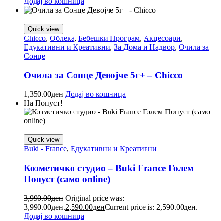
Додај во кошница
Quick view
Chicco
,
Облека
,
Бебешки Програм
,
Акцесоари
,
Едукативни и Креативни
,
За Дома и Надвор
,
Очила за
Сонце
Очила за Сонце Девојче 5г+ – Chicco
1,350.00
ден
Додај во кошница
На Попуст!
Quick view
Buki - France
,
Едукативни и Креативни
Козметичко студио – Buki France Голем
Попуст (само online)
3,990.00
ден
Original price was:
3,990.00ден.
2,590.00
ден
Current price is: 2,590.00ден.
Додај во кошница