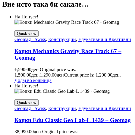
Вие исто така би сакале…
На Попуст!
Quick view
Geomag - Swiss
,
Конструкции
,
Едукативни и Креативни
Коцки Mechanics Gravity Race Track 67 –
Geomag
1,590.00
ден
Original price was:
1,590.00ден.
1,290.00
ден
Current price is: 1,290.00ден.
Додај во кошница
На Попуст!
Quick view
Geomag - Swiss
,
Конструкции
,
Едукативни и Креативни
Коцки Edu Classic Geo Lab-L 1439 – Geomag
38,990.00
ден
Original price was: