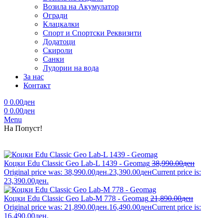
Возила на Акумулатор
Огради
Клацкалки
Спорт и Спортски Реквизити
Додатоци
Скироли
Санки
Лудории на вода
За нас
Контакт
0
0.00
ден
0
0.00
ден
Menu
На Попуст!
Коцки Edu Classic Geo Lab-L 1439 - Geomag
38,990.00
ден
Original price was: 38,990.00ден.
23,390.00
ден
Current price is:
23,390.00ден.
Коцки Edu Classic Geo Lab-M 778 - Geomag
21,890.00
ден
Original price was: 21,890.00ден.
16,490.00
ден
Current price is:
16,490.00ден.