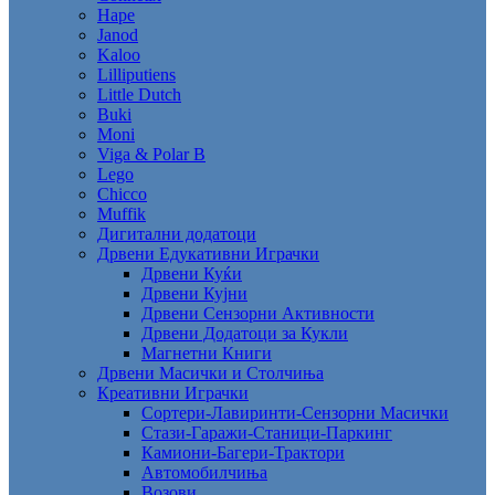
Hape
Janod
Kaloo
Lilliputiens
Little Dutch
Buki
Moni
Viga & Polar B
Lego
Chicco
Muffik
Дигитални додатоци
Дрвени Едукативни Играчки
Дрвени Куќи
Дрвени Кујни
Дрвени Сензорни Активности
Дрвени Додатоци за Кукли
Магнетни Книги
Дрвени Масички и Столчиња
Креативни Играчки
Сортери-Лавиринти-Сензорни Масички
Стази-Гаражи-Станици-Паркинг
Камиони-Багери-Трактори
Автомобилчиња
Возови