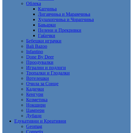
Облека
Капчиња
Лигавчиња и Марамчиња
Хулахопчиња и Чорапчиња
Бањарки
Пелени и Прекривки
Гаќички
Бебешки играчки
Bali Bazoo
Infantino
Done By Deer
Проодувалки
Игрални и подлоги
Тропалки и Глодалки
Вртелешки
Очила за Сонце
Кадички
Кенгури
Козметика
Нокшири
Џампери
Дубаци
Едукативни и Креативни
Geomag
Connetix