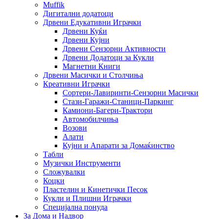
Muffik
Дигитални додатоци
Дрвени Едукативни Играчки
Дрвени Куќи
Дрвени Кујни
Дрвени Сензорни Активности
Дрвени Додатоци за Кукли
Магнетни Книги
Дрвени Масички и Столчиња
Креативни Играчки
Сортери-Лавиринти-Сензорни Масички
Стази-Гаражи-Станици-Паркинг
Камиони-Багери-Трактори
Автомобилчиња
Возови
Алати
Кујни и Апарати за Домаќинство
Табли
Музички Инструменти
Сложувалки
Коцки
Пластелин и Кинетички Песок
Кукли и Плишни Играчки
Специјална понуда
За Дома и Надвор