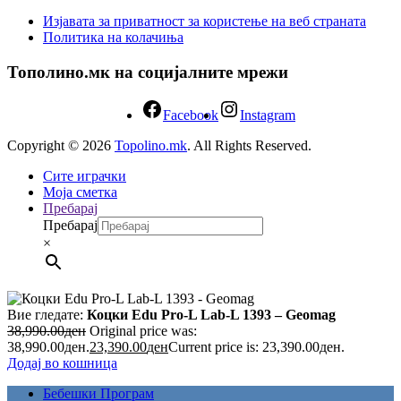
Изјавата за приватност за користење на веб страната
Политика на колачиња
Тополино.мк на социјалните мрежи
Facebook
Instagram
Copyright © 2026
Topolino.mk
. All Rights Reserved.
Сите играчки
Моја сметка
Пребарај
Пребарај
×
Вие гледате:
Коцки Edu Pro-L Lab-L 1393 – Geomag
38,990.00
ден
Original price was:
38,990.00ден.
23,390.00
ден
Current price is: 23,390.00ден.
Додај во кошница
Бебешки Програм