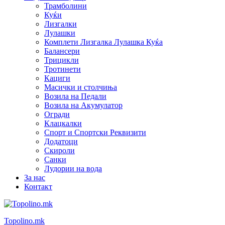
Трамболини
Куќи
Лизгалки
Лулашки
Комплети Лизгалка Лулашка Куќа
Балансери
Трицикли
Тротинети
Кациги
Mасички и столчиња
Возила на Педали
Возила на Акумулатор
Огради
Клацкалки
Спорт и Спортски Реквизити
Додатоци
Скироли
Санки
Лудории на вода
За нас
Контакт
Topolino.mk