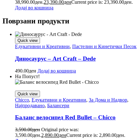
38,990.00ден.
23,390.00
ден
Current price is: 23,390.00ден.
Додај во кошница
Поврзани продукти
Quick view
Едукативни и Креативни
,
Пастелин и Кинетички Песок
Диносаурус – Art Craft – Dede
490.00
ден
Додај во кошница
На Попуст!
Quick view
Chicco
,
Едукативни и Креативни
,
За Дома и Надвор
,
Најпродавано
,
Балансери
Баланс велосипед Red Bullet – Chicco
3,590.00
ден
Original price was:
3,590.00ден.
2,890.00
ден
Current price is: 2,890.00ден.