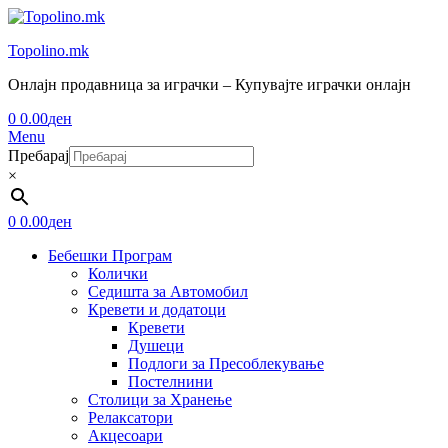
Topolino.mk
Онлајн продавница за играчки – Купувајте играчки онлајн
0
0.00
ден
Menu
Пребарај
×
0
0.00
ден
Бебешки Програм
Колички
Седишта за Автомобил
Кревети и додатоци
Кревети
Душеци
Подлоги за Пресоблекување
Постелнини
Столици за Хранење
Релаксатори
Акцесоари