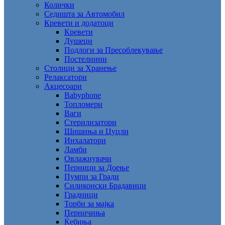
Колички
Седишта за Автомобил
Кревети и додатоци
Кревети
Душеци
Подлоги за Пресоблекување
Постелнини
Столици за Хранење
Релаксатори
Акцесоари
Babyphone
Топломери
Ваги
Стерилизатори
Шишиња и Цуцли
Инхалатори
Ламби
Овлажнувачи
Перници за Доење
Пумпи за Гради
Силиконски Брадавици
Градници
Торби за мајка
Перничиња
Ќебиња