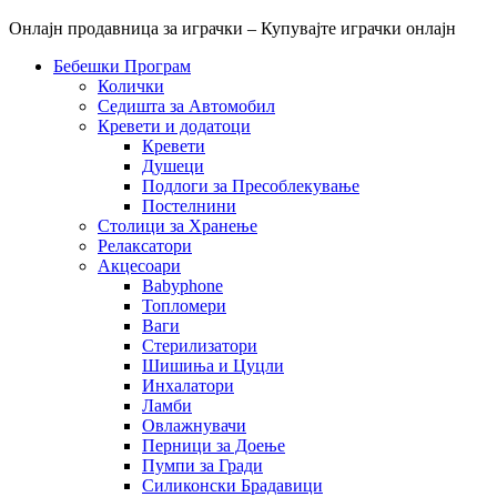
Онлајн продавница за играчки – Купувајте играчки онлајн
Бебешки Програм
Колички
Седишта за Автомобил
Кревети и додатоци
Кревети
Душеци
Подлоги за Пресоблекување
Постелнини
Столици за Хранење
Релаксатори
Акцесоари
Babyphone
Топломери
Ваги
Стерилизатори
Шишиња и Цуцли
Инхалатори
Ламби
Овлажнувачи
Перници за Доење
Пумпи за Гради
Силиконски Брадавици