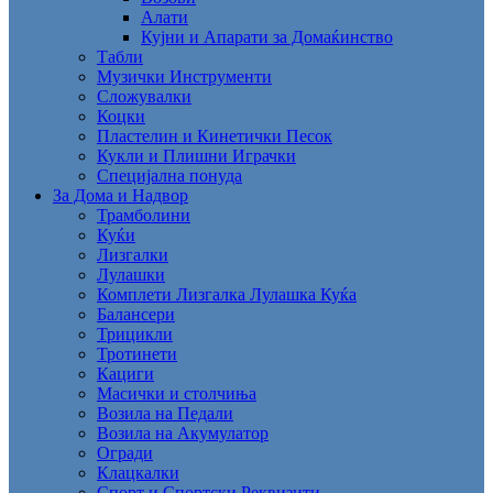
Алати
Кујни и Апарати за Домаќинство
Табли
Музички Инструменти
Сложувалки
Коцки
Пластелин и Кинетички Песок
Кукли и Плишни Играчки
Специјална понуда
За Дома и Надвор
Трамболини
Куќи
Лизгалки
Лулашки
Комплети Лизгалка Лулашка Куќа
Балансери
Трицикли
Тротинети
Кациги
Mасички и столчиња
Возила на Педали
Возила на Акумулатор
Огради
Клацкалки
Спорт и Спортски Реквизити